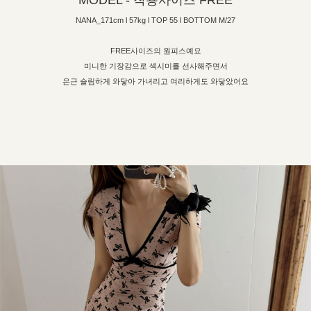
MODEL - 착용사이즈 FREE
NANA_171cm l 57kg l TOP 55 l BOTTOM M/27
FREE사이즈의 원피스예요
미니한 기장감으로 섹시미를 선사해주면서
은근 슬림하게 와닿아 가녀리고 여리하게도 와닿았어요