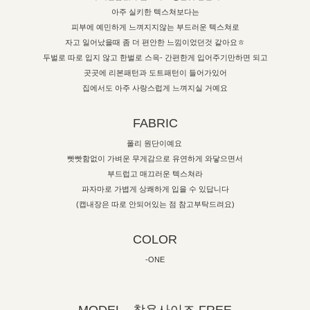
아주 실키한 텍스쳐보다는
피부에 예민하게 느껴지지않는 부드러운 텍스쳐로
자고 일어났을때 좀 더 편안한 느낌이었던것 같아요ㅎ
두벌로 따로 입지 않고 한벌로 스윽- 간편한게 입어주기만하면 되고
곳곳에 리본패턴과 도트패턴이 들어가있어
집에서도 아주 사랑스럽게 느껴지실 거예요
FABRIC
폴리 원단이예요
빳빳함없이 가벼운 무게감으로 유연하게 와닿으면서
부드럽고 매끄러운 텍스쳐라
파자마로 가볍게 상쾌하게 입을 수 있답니다
(캡내장은 따로 안되어있는 점 참고부탁드려요)
COLOR
-ONE