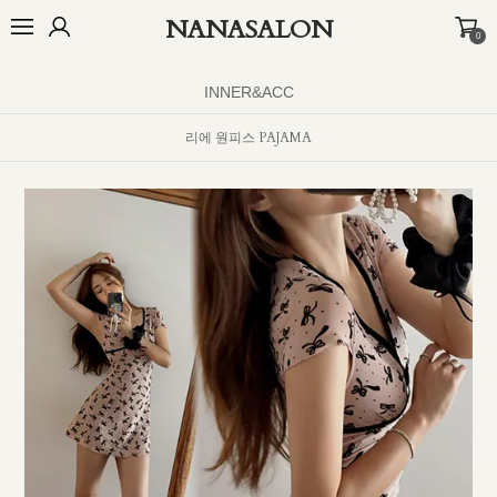
NANASALON
0
오늘출발🚚
BEST
NEW
MADE
OUTER
TOP
BOTTOM
D
INNER&ACC
리에 원피스 PAJAMA