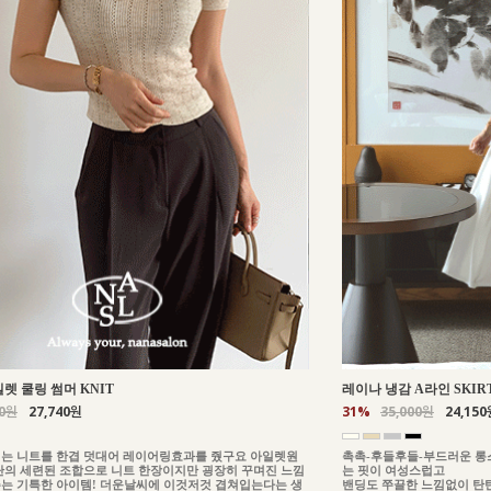
일렛 쿨링 썸머 KNIT
레이나 냉감 A라인 SKIR
00원
27,740원
31%
35,000원
24,150
는 니트를 한겹 덧대어 레이어링효과를 줬구요 아일렛원
촉촉-후들후들-부드러운 롱
단의 세련된 조합으로 니트 한장이지만 굉장히 꾸며진 느낌
는 핏이 여성스럽고
는 기특한 아이템! 더운날씨에 이것저것 겹쳐입는다는 생
밴딩도 쭈끌한 느낌없이 탄