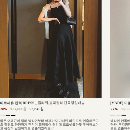
_
플라워,블랙컬러 단독당일배송
마르세유 핀턱 DRESS
[MADE] 아
28%
137,000원
98,640원
27%
38,0
얇은 어깨끈이 달려 넥라인부터 어깨까지 가녀린 라인으로 연출해주고
넥라인 안쪽에
요 앞뒤로 탄탄하게 핀턱이 잡혀있어 허리에 코르셋을한듯 우아해보이
단과, 무지원
고 굉장히 날씬하게도 연출되었어요♡
으로 연출해주