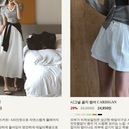
T
시그널 골지 썸머 CARDIGAN
원
29%
35,000원
24,850원
스커트! A라인핏으로 자연스렙게 플레어지
피부가 비쳐보일만큰 성근한 짜임이구요 
밋밋함없이 왠지 더 시원해 보이는 느낌-
탄하게 들어있어 편안하게 데일리룩용으로
낌이라 땀이나도 피부에 감기지 않고 착용