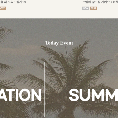
울 때 도와드릴게요!
쓰임이 많으실 거예요-! 하
Today Event