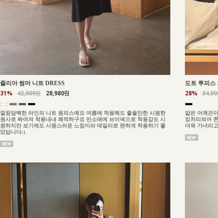
줄리아 썸머 니트 DRESS
도트 투피스 
31%
42,000원
28,980원
28%
34,0
깔끔담백한 라인의 니트 원피스예요 여름에 착용해도 좋을만한 시원한
얇은 어깨끈이
원사로 짜여져 착용내내 쾌적하구요 민소매에 브이넥으로 착용감도 시
킹처리되어 쫀
원하지만 보기에도 시원스러운 느낌이라 데일리로 편하게 착용하기 좋
더욱 가녀리고
았답니다:)