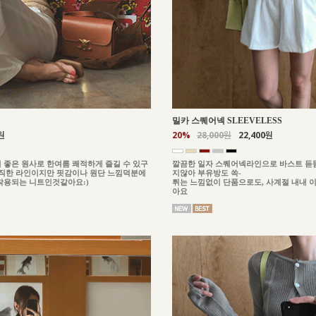
밀카 스퀘어넥 SLEEVELESS
원
20%
28,000원
22,400원
 좋은 원사로 한여름 쾌적하게 즐길 수 있구
깔끔한 일자 스퀘어넥라인으로 바스트 듣
이직한 라인이지만 핏감이나 원단 느낌덕분에
지않아 부유방도 쏙-
착용되는 니트인것같아요:)
튀는 느낌없이 단품으로도, 사계절 내내 
아요