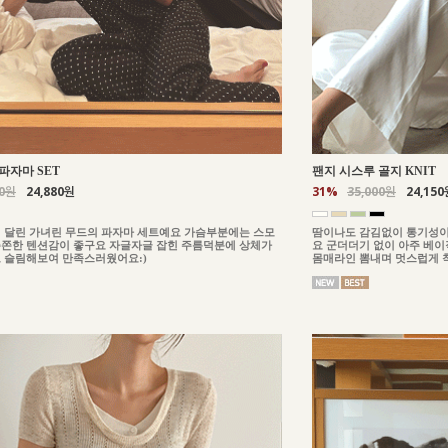
파자마 SET
팬지 시스루 골지 KNIT
00원
24,880원
31%
35,000원
24,150
 달린 가녀린 무드의 파자마 세트예요 가슴부분에는 스모
땀이나도 감김없이 통기성이
쫀한 텐션감이 좋구요 자글자글 잡힌 주름덕분에 상체가
요 군더더기 없이 아주 베
 슬림해보여 만족스러웠어요:)
몸매라인 뽐내며 멋스럽게 