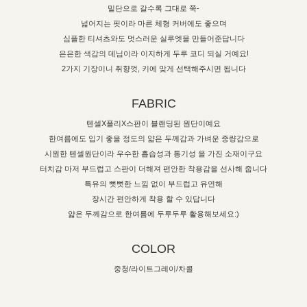
밑단으로 갈수록 그대로 쭉-
넓어지는 핏이라 마른 체형 커버에도 좋으며
심플한 티셔츠와도 멋스러운 실루엣을 만들어준답니다
은은한 색감의 데님이라 이지하게 두루 코디 되실 거예요!
2가지 기장이니 취향껏, 키에 맞게 선택해주시면 됩니다
FABRIC
텐셀X폴리X스판이 블랜딩된 원단이예요
한여름에도 입기 좋을 정도의 얇은 두께감과 가벼운 중량감으로
시원한 텐셀원단이라 우수한 흡습성과 통기성 을 가진 소재이구요
터치감 마저 부드럽고 스판이 더해져 편안한 착용감을 선사해 줍니다
특유의 뻣뻣한 느낌 없이 부드럽고 유연해
장시간 편안하게 착용 할 수 있답니다
얇은 두께감으로 한여름에 두루두루 활용해보세요:)
COLOR
중청/라이트그레이/차콜