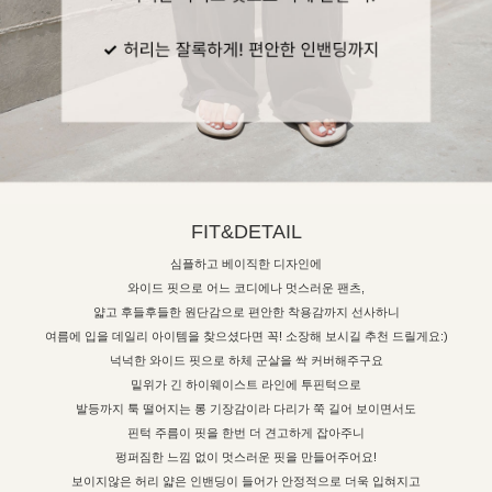
FIT&DETAIL
심플하고 베이직한 디자인에
와이드 핏으로 어느 코디에나 멋스러운 팬츠,
얇고 후들후들한 원단감으로 편안한 착용감까지 선사하니
여름에 입을 데일리 아이템을 찾으셨다면 꼭! 소장해 보시길 추천 드릴게요:)
넉넉한 와이드 핏으로 하체 군살을 싹 커버해주구요
밑위가 긴 하이웨이스트 라인에 투핀턱으로
발등까지 툭 떨어지는 롱 기장감이라 다리가 쭉 길어 보이면서도
핀턱 주름이 핏을 한번 더 견고하게 잡아주니
펑퍼짐한 느낌 없이 멋스러운 핏을 만들어주어요!
보이지않은 허리 얇은 인밴딩이 들어가 안정적으로 더욱 입혀지고