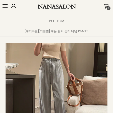
NANASALON
0
오늘출발🚚
BEST
NEW
MADE
OUTER
TOP
BOTTOM
D
BOTTOM
[후기극찬][기장별] 후들 핀턱 썸머 데님 PANTS