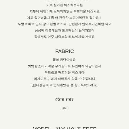
아주 실키한 텍스쳐보다는
피부에 예민하게 느껴지지않는 부드러운 텍스쳐로
자고 일어났을때 좀 더 편안한 느낌이었던것 같아요ㅎ
두벌로 따로 입지 않고 한벌로 스윽- 간편한게 입어주기만하면 되고
곳곳에 리본패턴과 도트패턴이 들어가있어
집에서도 아주 사랑스럽게 느껴지실 거예요
FABRIC
폴리 원단이예요
빳빳함없이 가벼운 무게감으로 유연하게 와닿으면서
부드럽고 매끄러운 텍스쳐라
파자마로 가볍게 상쾌하게 입을 수 있답니다
(캡내장은 따로 안되어있는 점 참고부탁드려요)
COLOR
-ONE