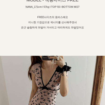
MODEL - 착용사이즈 FREE
NANA_171cm l 57kg l TOP 55 l BOTTOM M/27
FREE사이즈의 원피스예요
미니한 기장감으로 섹시미를 선사해주면서
은근 슬림하게 와닿아 가녀리고 여리하게도 와닿았어요