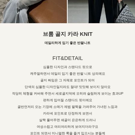
브룸 골지 카라 KNIT
데일리하게 입기 좋은 반팔니트
FIT&DETAIL
심플한 디자인과 스탠다드 핏으로
캐주얼하면서 데일리 입기 좋은 반팔 니트 상의예요
골지 짜임은 그 자체로 포인트가 되어
단색의 심플한 디자인일지라도 절대! 밋밋해 보이지 않아요
적당히 체형을 커버해 주면서 세로골지덕에 오히려 슬림하게 보이는 효과UP
편하게 입어질 스탠다드 핏이에요
골반언저리 오는 기장에 소매가 제법 팔뚝을 가려주어 가녀린 느낌과
카라넥 포인트로 단정하게 보면서
살짝 풀어주면 쇄골이 은은하게 드러나
여성스럽고 여리여리하게 보여지더라구요
포인트 되면서 미니멀한 룩을 즐겨 입으시는 분들께