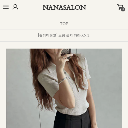
NANASALON
0
BEST
NEW
MADE
OUTER
TOP
BOTTOM
DRESS
INNER
TOP
[퀄리티최고] 브룸 골지 카라 KNIT