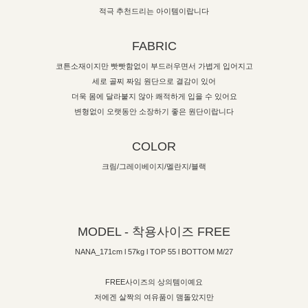
적극 추천드리는 아이템이랍니다
FABRIC
코튼소재이지만 빳빳함없이 부드러우면서 가볍게 입어지고
세로 골찌 짜임 원단으로 결감이 있어
더욱 몸에 달라붙지 않아 쾌적하게 입을 수 있어요
변형없이 오랫동안 소장하기 좋은 원단이랍니다
COLOR
크림/그레이베이지/멜란지/블랙
MODEL - 착용사이즈 FREE
NANA_171cm l 57kg l TOP 55 l BOTTOM M/27
FREE사이즈의 상의템이예요
저에겐 살짝의 여유품이 맴돌았지만