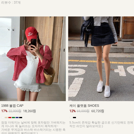
리뷰수 : 37개
1988 볼캡 CAP
케이 플랫폼 SHOES
17%
22,000원
18,260원
12%
69,000원
60,720원
점점 더워지는 날씨에 맞춰 옷차림만 가벼워지는
5.5cm의 존재감 확실한 굽으로 신기만해도 전체
게 아니라 푹 눌러쓰는 모자까지 쾌적하게~
적인 라인이 달라보여요:)
가벼운 무게감과 바스락 바스락거리는 시원한 촉
감이 매력적인 볼캡이예요:)