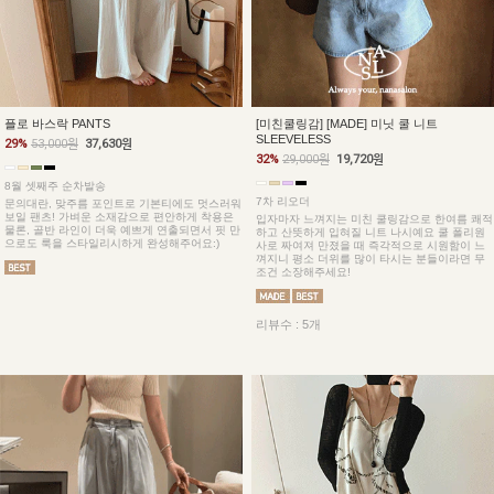
플로 바스락 PANTS
[미친쿨링감] [MADE] 미닛 쿨 니트
SLEEVELESS
29%
53,000원
37,630원
32%
29,000원
19,720원
8월 셋째주 순차발송
7차 리오더
문의대란, 맞주름 포인트로 기본티에도 멋스러워
보일 팬츠! 가벼운 소재감으로 편안하게 착용은
입자마자 느껴지는 미친 쿨링감으로 한여름 쾌적
물론, 골반 라인이 더욱 예쁘게 연출되면서 핏 만
하고 산뜻하게 입혀질 니트 나시예요 쿨 폴리원
으로도 룩을 스타일리시하게 완성해주어요:)
사로 짜여져 만졌을 때 즉각적으로 시원함이 느
껴지니 평소 더위를 많이 타시는 분들이라면 무
조건 소장해주세요!
리뷰수 : 5개