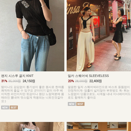
팬지 시스루 골지 KNIT
밀카 스퀘어넥 SLEEVELESS
31%
35,000원
24,150원
20%
28,000원
22,400원
땀이나도 감김없이 통기성이 좋은 원사로 한여름
깔끔한 일자 스퀘어넥라인으로 바스트 듣뜸없이
쾌적하게 즐길 수 있구요 군더더기 없이 아주 베
안정적이게- 암홀이 넓지않아 부유방도 쏙- 튀는
이직한 라인이지만 핏감이나 원단 느낌덕분에 몸
느낌없이 단품으로도, 사계절 내내 이너레이어드
매라인 뽐내며 멋스럽게 착용되는 니트인것같아
로도 함께하기 좋아요
요:)