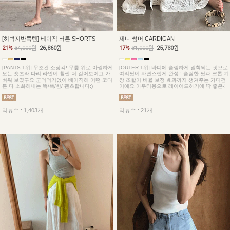
[허벅지반쪽템] 베이직 버튼 SHORTS
제나 썸머 CARDIGAN
21%
34,000원
26,860원
17%
31,000원
25,730원
[PANTS 1위] 무조건 소장각! 무릎 위로 아찔하게
[OUTER 1위] 바디에 슬림하게 밀착되는 핏으로
오는 숏츠라 다리 라인이 훨씬 더 길어보이고 가
여리핏이 자연스럽게 완성-! 슬림한 핏과 크롭 기
벼워 보였구요 군더더기없이 베이직해 어떤 코디
장 조합이 비율 보정 효과까지 챙겨주는 가디건
든 다 소화해내는 똑/똑/한/ 팬츠랍니다:)
이예요 아우터용으로 레이어드하기에 딱 좋은-!
리뷰수 : 1,403개
리뷰수 : 21개