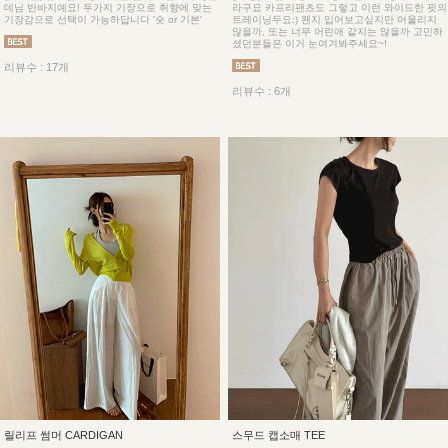
데님 반바지예요! 두가지 기장으로 취향에 맞는
라구요 카프리팬츠도 그렇고 이런 와이드한 핏의
기장감으로 선택이 가능하답니다 '숏 or 기본'
트레이닝두요:) 왠지 입어보고싶지만 어울리지
않을까, 또는 너무 어린애 같지는 않을까 고민하
셨던분들은 이거 눈여겨봐주세요~!
리뷰수 : 17개
리뷰수 : 6개
릴리프 썸머 CARDIGAN
스무드 캡소매 TEE