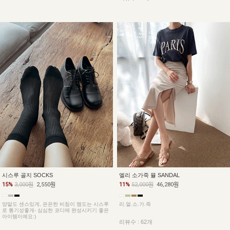
시스루 골지 SOCKS
엘리 소가죽 뮬 SANDAL
15%
3,000원
2,550원
11%
52,000원
46,280원
양말도 센스있게, 은은한 비침이 맴도는 시스루
리.얼.소.가.죽
로 통기성좋게- 심심한 코디에 완성시키기 좋은
아이템이예요:)
리뷰수 : 62개