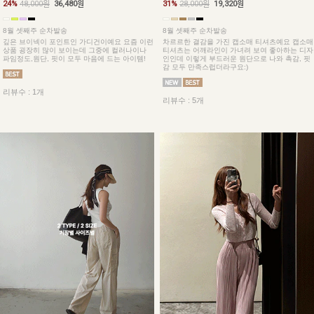
24%
48,000원
36,480원
31%
28,000원
19,320원
8월 셋째주 순차발송
8월 셋째주 순차발송
깊은 브이넥이 포인트인 가디건이예요 요즘 이런
차르르한 결감을 가진 캡소매 티셔츠예요 캡소매
상품 굉장히 많이 보이는데 그중에 컬러나이나
티셔츠는 어깨라인이 가녀려 보여 좋아하는 디자
파임정도,원단, 핏이 모두 마음에 드는 아이템!
인인데 이렇게 부드러운 원단으로 나와 촉감, 핏
감 모두 만족스럽더라구요:)
리뷰수 : 1개
리뷰수 : 5개