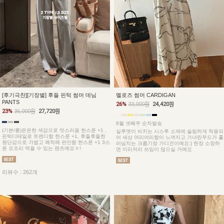
[후기극찬][기장별] 후들 핀턱 썸머 데님
멜로즈 썸머 CARDIGAN
PANTS
26%
33,000원
24,420원
23%
36,000원
27,720원
8월 셋째주 순차발송
(기본/롱)은은한 색감으로 멋스러움 한스푼 +1 ,
실루엣이 비치는 시스루 소재에 슬림하게 착용되
핀턱디테일로 트렌디함 한스푼 +1, 후들후들한
어 세상 여리여리함이 느껴지고 가녀린무드가 흘
원단감으로 가볍고 쾌적해 편안함 한스푼 +1 3스
러넘치는 크롭기장 가디건이예요:) 한장 소장하
푼 모조리 먹을 수 있는 팬츠예요ㅎ!
면 이리저리 쓰임이 많으실 거예요
리뷰수 : 262개