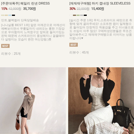
[주문대폭주] 헤일리 린넨 DRESS
[재재재구매템] 하키 캡내장 SLEEVELESS
15%
42,000원
35,700원
30%
22,000원
15,400원
민트,블랙컬러 단독당일배송
[실시간 주문 1위] 무지,스트라이프 패턴으로 취
향에 맞게 골라주세요! 소프트한 캡이 일체형으
[나나살롱 BEST 1위] 얇은 어깨끈으로 어깨선이
로 들어있어 안정적인 착용감을 주고 이너용으로
예뻐보이면서 무릎밑까지 내려오는 롱한 기장감
도 쓰임이 아주 많요! 구매하셨던분들은 무조건
으로 우아함까지 느껴졌구요 앞뒤로 들어가있는
알아봐주시고 재재재구매템으로 이어지는 상품
핀턱 때문에 스커트라인이 풍성해지니 걸을때마
이랍니다♥
다 살랑이는 모습이 완전 여신강림:)훗
리뷰수 : 45개
리뷰수 : 25개