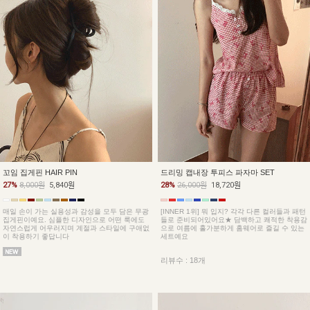
꼬임 집게핀 HAIR PIN
드리밍 캡내장 투피스 파자마 SET
27%
8,000원
5,840원
28%
26,000원
18,720원
매일 손이 가는 실용성과 감성을 모두 담은 무광
[INNER 1위] 뭐 입지? 각각 다른 컬러들과 패턴
집게핀이예요. 심플한 디자인으로 어떤 룩에도
들로 준비되어있어요★ 담백하고 쾌적한 착용감
자연스럽게 어우러지며 계절과 스타일에 구애없
으로 여름에 홀가분하게 홈웨어로 즐길 수 있는
이 착용하기 좋답니다
세트예요
리뷰수 : 18개