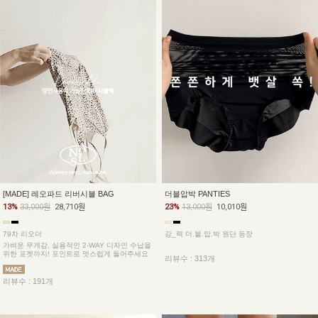
더블압박 PANTIES
[MADE] 레오파드 리버시블 BAG
23%
13,000원
10,010원
13%
33,000원
28,710원
강_력 더.블.압.박 원단 등장
79차 리오더
가벼운 무게감, 실용적인 2-WAY 디자인 수납을
위한 포켓까지! 포인트로 멋스럽게 들어주세요
리뷰수 : 313개
리뷰수 : 191개