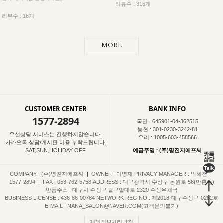
리뷰수 : 316개
리뷰수 : 16개
MORE
CUSTOMER CENTER
BANK INFO
1577-2894
국민 : 645901-04-362515
농협 : 301-0230-3242-81
유선상담 서비스는 진행하지않습니다.
우리 : 1005-603-458566
카카오톡 상담/게시판 이용 부탁드립니다.
예금주명 : (주)명진지에프씨
SAT,SUN,HOLIDAY OFF
COMPANY : (주)명진지에프씨
|
OWNER : 이명재
PRIVACY MANAGER : 박혜진
|
1577-2894
|
FAX : 053-762-5758
ADDRESS : 대구광역시 수성구 동원로 56(만촌동)
반품주소 : 대구시 수성구 달구벌대로 2320 수성우체국
BUSINESS LICENSE : 436-86-00784
NETWORK REG NO : 제2018-대구수성구-0282호
E-MAIL : NANA_SALON@NAVER.COM(고객문의불가)
개인정보처리방침