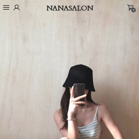
NANASALON
0
오늘출발🚚
BEST
NEW
MADE
OUTER
TOP
BOTTOM
D