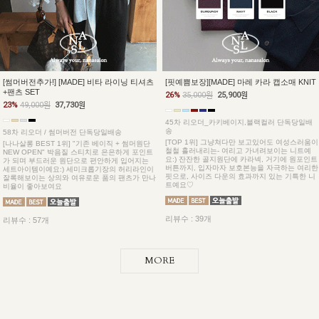
[썸머버전추가!] [MADE] 비타 라이닝 티셔츠
[핏예쁨보장][MADE] 마레 카라 캡소매 KNIT
+팬츠 SET
26%
35,000원
25,900원
23%
49,000원
37,730원
45차 리오더_카키베이지,블랙컬러 단독당일배
송
58차 리오더 / 썸머버전 단독당일배송
[TOP 1위] 그냥쳐다만 보고있어도 여성스러움이
[나나살롱 BEST 1위] "기존 베이직 + 썸머원단
철철 흘러내리는- 여리고 가녀려보이는 니트예
NEW OPEN" 박음질 스티치로 은은하게 포인트
요:) 잔잔한 골지원단에 카라넥, 거기에 원포인트
가 되며 부드러운 원단으로 편안하게 입어지는
버튼까지, 입자마자 보호본능을 자극하는 여리한
세트아이템이예요:) 세미크롭기장의 허리라인이
핏으로, 사이즈 다운의 효과까지 있는 기특한 니
잘록해보이는 상의와 여유로운 품의 팬츠가 만나
트예요♡
비율이 좋아보여요
리뷰수 : 39개
리뷰수 : 57개
MORE