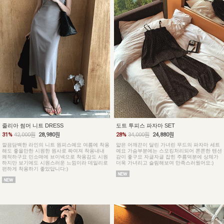
줄리아 썸머 니트 DRESS
도트 투피스 파자마 SET
31%
42,000원
28,980원
28%
34,000원
24,880원
깔끔담백한 라인의 니트 원피스예요 여름에 착용
얇은 어깨끈이 달린 가녀린 무드의 파자마 세트
해도 좋을만한 시원한 원사로 짜여져 착용내내
예요 가슴부분에는 스모킹처리되어 쫀쫀한 텐션
쾌적하구요 민소매에 브이넥으로 착용감도 시원
감이 좋구요 자글자글 잡힌 주름덕분에 상체가
하지만 보기에도 시원스러운 느낌이라 데일리로
더욱 가녀리고 슬림해보여 만족스러웠어요:)
편하게 착용하기 좋았답니다:)