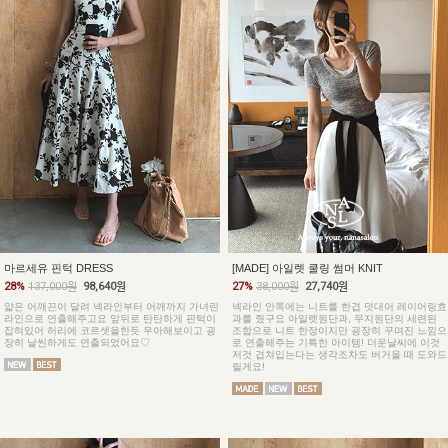
마르세유 핀턱 DRESS
[MADE] 아일렛 쿨링 썸머 KNIT
28%
137,000원
98,640원
27%
38,000원
27,740원
얇은 어깨끈이 달려 넥라인부터 어깨까지 가녀린
넥라인 안쪽에는 니트를 한겹 덧대어 레이어링효
라인으로 연출해주고요 앞뒤로 탄탄하게 핀턱이
과를 줬구요 아일렛원단과, 무지원단의 세련된
잡혀있어 허리에 코르셋을한듯 우아해보이고 굉
조합으로 니트 한장이지만 굉장히 꾸며진 느낌으
장히 날씬하게도 연출되었어요♡
로 연출해주는 기특한 아이템! 더운날씨에 이것
저것 겹쳐입는다는 생각조차도 버거울 때 도와드
릴게요!