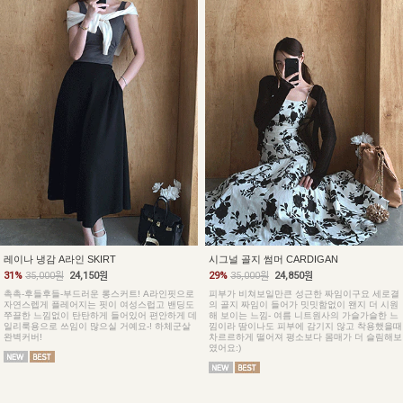
레이나 냉감 A라인 SKIRT
시그널 골지 썸머 CARDIGAN
31%
35,000원
24,150원
29%
35,000원
24,850원
촉촉-후들후들-부드러운 롱스커트! A라인핏으로
피부가 비쳐보일만큰 성근한 짜임이구요 세로결
자연스렙게 플레어지는 핏이 여성스럽고 밴딩도
의 골지 짜임이 들어가 밋밋함없이 왠지 더 시원
쭈끌한 느낌없이 탄탄하게 들어있어 편안하게 데
해 보이는 느낌- 여름 니트원사의 가슬가슬한 느
일리룩용으로 쓰임이 많으실 거예요-! 하체군살
낌이라 땀이나도 피부에 감기지 않고 착용했을때
완벽커버!
차르르하게 떨어져 평소보다 몸매가 더 슬림해보
였어요:)