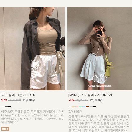
코모 썸머 크롭 SHIRTS
[MADE] 모그 썸머 CARDIGAN
27%
35,000원
25,500원
25%
29,000원
21,750원
아주 얇은 두께감으로 은은하게 피부결이 비쳐지
5차 리오더
니 은근 섹시한 느낌도 들었구요 무더운 날 이거
성근하게 짜여짐 틈 사이로 통기성 또한 훌륭해
하나만 걸쳐줘도 자외선 차단되는 효과까지 느껴
서 티셔츠, 나시 할거없이 가볍게 툭- 아우터로
지실거예요☆
걸치기 너무 좋더라구요 일교차 심한 날이나 장
마기간, 에어컨 바람이 강한 실내 사무실용으로
도 유용해 너무 추천드리는 가디건이랍니다:)