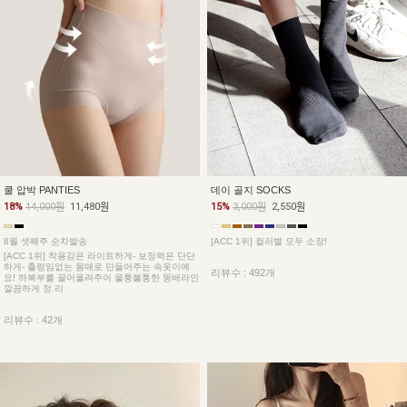
데이 골지 SOCKS
쿨 압박 PANTIES
15%
3,000원
2,550원
18%
14,000원
11,480원
[ACC 1위] 컬러별 모두 소장!
8월 셋째주 순차발송
[ACC 1위] 착용감은 라이트하게- 보정력은 단단
하게- 출렁임없는 몸매로 만들어주는 속옷이예
리뷰수 : 492개
요! 하복부를 끌어올려주어 울퉁불퉁한 똥배라인
깔끔하게 정.리
리뷰수 : 42개