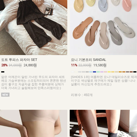
도트 투피스 파자마 SET
요니 기본조리 SANDAL
28%
34,000원
24,880원
11%
22,000원
19,580원
얇은 어깨끈이 달린 가녀린 무드의 파자마 세트
[SHOES 1위] 여름하면 요니! 데일리슈즈로 제격
예요 가슴부분에는 스모킹처리되어 쫀쫀한 텐션
이구요 색상별로 재구매가 제일 많은 상품! 나나
감이 좋구요 자글자글 잡힌 주름덕분에 상체가
살롱이 자신있게 추천드려요:)
더욱 가녀리고 슬림해보여 만족스러웠어요:)
리뷰수 : 492개