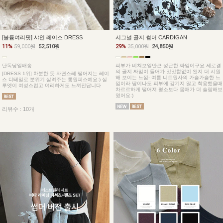
[볼륨여리핏] 샤인 레이스 DRESS
시그널 골지 썸머 CARDIGAN
11%
59,000원
52,510원
29%
35,000원
24,850원
단독당일배송
피부가 비쳐보일만큰 성근한 짜임이구요 세로결
의 골지 짜임이 들어가 밋밋함없이 왠지 더 시원
[DRESS 1위] 차분한 듯 자연스레 떨어지는 레이
해 보이는 느낌- 여름 니트원사의 가슬가슬한 느
스 디테일로 분위기 살려주는 롱원피스예요:) 실
낌이라 땀이나도 피부에 감기지 않고 착용했을때
루엣이 여성스럽고 여리하게도 느껴진답니다
차르르하게 떨어져 평소보다 몸매가 더 슬림해보
였어요:)
리뷰수 : 10개