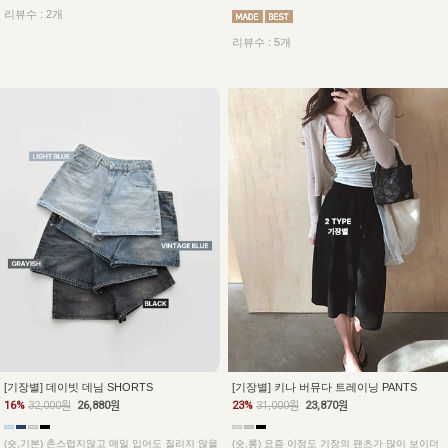
리뷰수 : 2개
리뷰수 : 5개
[기장별] 데이빗 데님 SHORTS
[기장별] 키나 버뮤다 트레이닝 PANTS
16%
32,000원
26,880원
23%
31,000원
23,870원
(숏,기본) 촌스럽지않고 매일 입어도 질리지 않을
(숏,롱) 요즘 이정도 기장의 팬츠가 많이 보이더