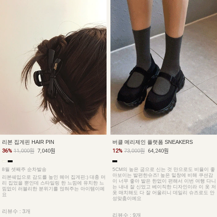
버클 메리제인 플랫폼 SNEAKERS
리본 집게핀 HAIR PIN
12%
73,000원
64,240원
36%
11,000원
7,040원
5CM의 높은 굽으로 신는 것 만으로도 비율이 좋
8월 셋째주 순차발송
아보이는 발편한슈즈! 높은 밑창에 비해 쿠션감
리본쉐입으로 감도를 높인 헤어 집게핀:) 대충 머
이 너무 좋아 발은 한없이 편해서 이번 여행 다니
리 집었을 뿐인데 스타일링 한 느낌에 유치한 느
는 내내 잘 신었고 베이직한 디자인이라 이 옷 저
낌없이 러블리한 분위기를 얹혀주는 아이템이예
옷 매치해도 다 잘 어울리니 데일리 슈즈로도 안
요
성맞춤이예요
리뷰수 : 3개
리뷰수 : 9개