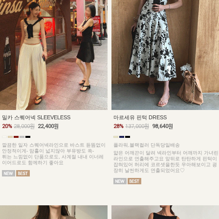
밀카 스퀘어넥 SLEEVELESS
마르세유 핀턱 DRESS
20%
28,000원
22,400원
28%
137,000원
98,640원
깔끔한 일자 스퀘어넥라인으로 바스트 듣뜸없이
플라워,블랙컬러 단독당일배송
안정적이게- 암홀이 넓지않아 부유방도 쏙-
얇은 어깨끈이 달려 넥라인부터 어깨까지 가녀린
튀는 느낌없이 단품으로도, 사계절 내내 이너레
라인으로 연출해주고요 앞뒤로 탄탄하게 핀턱이
이어드로도 함께하기 좋아요
잡혀있어 허리에 코르셋을한듯 우아해보이고 굉
장히 날씬하게도 연출되었어요♡