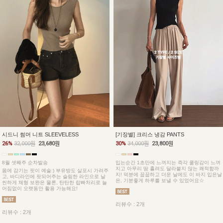
시드니 썸머 니트 SLEEVELESS
[기장별] 크리스 냉감 PANTS
26%
32,000원
23,680원
30%
34,000원
23,800원
8월 셋째주 순차발송
입는순간 1초만에 느껴지는 즉각 쿨링감이 느껴
지고 아무리 땀 흘려도 달라붙지 않는 쾌적함까
몸에 감기는 핏이 예술:) 부유방도 살포시 가려주
지! 덕분에 꿉꿉하고 더운 날에도 이 바지 입은날
고, 바디라인에 핏되어주는 슬림한 라인으로 날
은, 기분좋게 하루를 보낼 수 있었어요☆
씬하게 체형 보완은 물론, 탄탄한 랍빠처리로 늘
어짐없이 오랫동안 활용 가능해요!
리뷰수 : 2개
리뷰수 : 2개