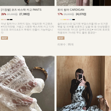
토이 썸머 CARDIGAN
[기장별] 코즈 바스락 카고 PANTS
17%
29,000원
24,070원
26%
37,000원
27,380원
슬리브리스만 입기엔 부담스러울 때 or 뜨거운
마냥 힙하거나 과하지 않는, 데일리한 카고팬츠
햇볕 및 피부를 보호하고 싶을 때 등 안성맞춤인
#지인극찬템. 가볍고 시원한 텍스처에 카고 디자
여리여리한 가디건 강/추드려요♥ 바디에 흐르듯
인으로 와이드&조거 투웨이 연출이 가능하답니
착용되어 가녀린 무드 물씬 풍겼던~
다
리뷰수 : 95개