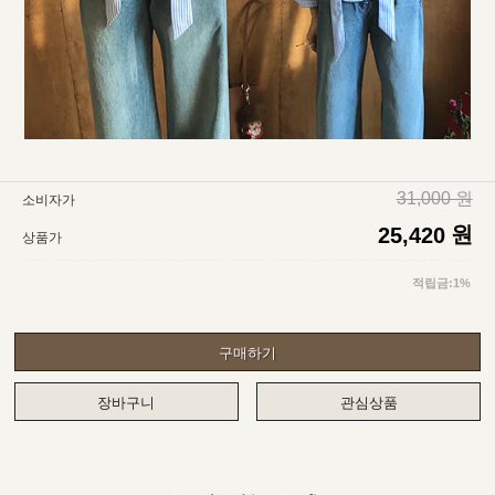
31,000 원
소비자가
원
25,420
상품가
적립금:1%
구매하기
장바구니
관심상품