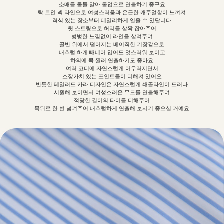
소매를 돌돌 말아 롤업으로 연출하기 좋구요
탁 트인 넥 라인으로 여성스러움과 은근한 캐주얼함이 느껴져
격식 있는 장소부터 데일리하게 입을 수 있답니다
뒷 스트링으로 허리를 살짝 잡아주어
벙벙한 느낌없이 라인을 살려주며
골반 위에서 떨어지는 베이직한 기장감으로
내추럴 하게 빼네어 입어도 멋스러워 보이고
하의에 콕 찔러 연출하기도 좋아요
여러 코디에 자연스럽게 어우러지면서
소장가치 있는 포인트들이 더해져 있어요
반듯한 테일러드 카라 디자인은 자연스럽게 쇄골라인이 드러나
시원해 보이면서 여성스러운 무드를 연출해주며
적당한 길이의 타이를 더해주어
목뒤로 한 번 넘겨주어 내추럴하게 연출해 보시기 좋으실 거예요