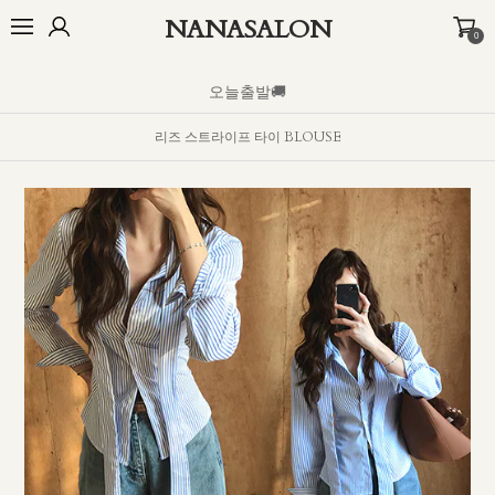
NANASALON
0
오늘출발🚚
BEST
NEW
MADE
OUTER
TOP
BOTTOM
D
오늘출발🚚
리즈 스트라이프 타이 BLOUSE