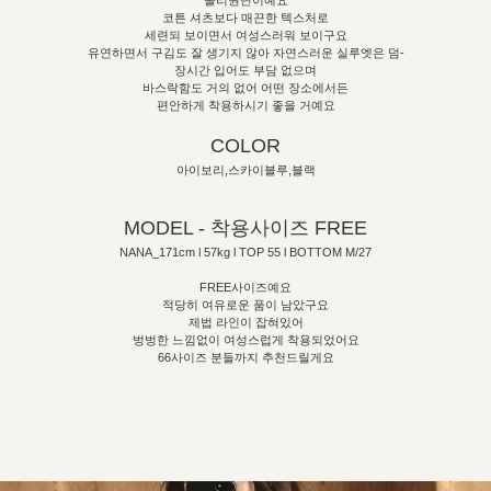
폴리원단이예요
코튼 셔츠보다 매끈한 텍스처로
세련되 보이면서 여성스러워 보이구요
유연하면서 구김도 잘 생기지 않아 자연스러운 실루엣은 덤-
장시간 입어도 부담 없으며
바스락함도 거의 없어 어떤 장소에서든
편안하게 착용하시기 좋을 거예요
COLOR
아이보리,스카이블루,블랙
MODEL - 착용사이즈 FREE
NANA_171cm l 57kg l TOP 55 l BOTTOM M/27
FREE사이즈예요
적당히 여유로운 품이 남았구요
제법 라인이 잡혀있어
벙벙한 느낌없이 여성스럽게 착용되었어요
66사이즈 분들까지 추천드릴게요