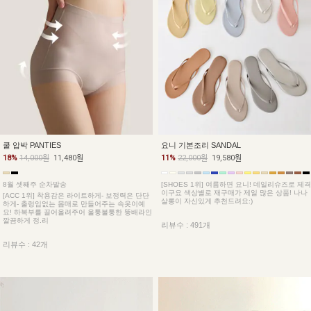
쿨 압박 PANTIES
요니 기본조리 SANDAL
18%
14,000원
11,480원
11%
22,000원
19,580원
8월 셋째주 순차발송
[SHOES 1위] 여름하면 요니! 데일리슈즈로 제격
이구요 색상별로 재구매가 제일 많은 상품! 나나
[ACC 1위] 착용감은 라이트하게- 보정력은 단단
살롱이 자신있게 추천드려요:)
하게- 출렁임없는 몸매로 만들어주는 속옷이예
요! 하복부를 끌어올려주어 울퉁불퉁한 똥배라인
깔끔하게 정.리
리뷰수 : 491개
리뷰수 : 42개