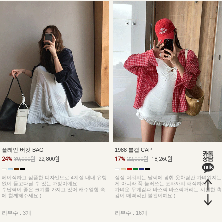
플레인 버킷 BAG
1988 볼캡 CAP
24%
30,000원
22,800원
17%
22,000원
18,260원
베이직하고 심플한 디자인으로 4계절 내내 유행
점점 더워지는 날씨에 맞춰 옷차림만 가벼워지는
없이 들고다닐 수 있는 가방이예요.
게 아니라 푹 눌러쓰는 모자까지 쾌적하게~
수납력이 좋은 크기를 가지고 있어 캐주얼함 속
가벼운 무게감과 바스락 바스락거리는 시원한 촉
에 함께해주세요:)
감이 매력적인 볼캡이예요:)
리뷰수 : 3개
리뷰수 : 16개