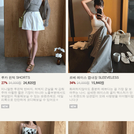
루카 핀턱 SHORTS
르베 레이스 캡내장 SLEEVELESS
27%
34,000원
24,820원
34%
24,000원
15,840원
미니멀한 투핀턱 반바지. 허벅지 군살을 싹 감춰
화려하지않아도 충분히 예쁘다는 걸 가장 잘 보
주며 아찔한 짧은 기장이 아니라 노출부분에서도
여주는 나시. 섬세한 레이스와 골지 텍스처가 만
부담없이 착용해보실 수 있는 숏팬츠예요. 데일
나 트렌드와 상관없이 오래 사랑받을 아이템이랍
리룩으로 만만하게 코디해보실 수 있어요ㅎ
니다:)!