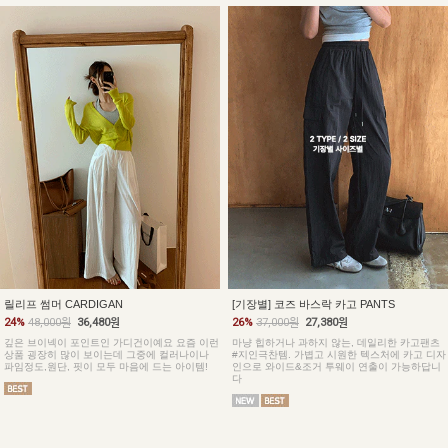
릴리프 썸머 CARDIGAN
[기장별] 코즈 바스락 카고 PANTS
24%
48,000원
36,480원
26%
37,000원
27,380원
깊은 브이넥이 포인트인 가디건이예요 요즘 이런
마냥 힙하거나 과하지 않는, 데일리한 카고팬츠
상품 굉장히 많이 보이는데 그중에 컬러나이나
#지인극찬템. 가볍고 시원한 텍스처에 카고 디자
파임정도,원단, 핏이 모두 마음에 드는 아이템!
인으로 와이드&조거 투웨이 연출이 가능하답니
다