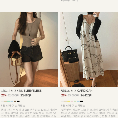
리뷰수 : 57개
시드니 썸머 니트 SLEEVELESS
멜로즈 썸머 CARDIGAN
26%
32,000원
23,680원
26%
33,000원
24,420원
8월 셋째주 순차발송
8월 셋째주 순차발송
몸에 감기는 핏이 예술:) 부유방도 살포시 가려주
실루엣이 비치는 시스루 소재에 슬림하게 착용되
고, 바디라인에 핏되어주는 슬림한 라인으로 날
어 세상 여리여리함이 느껴지고 가녀린무드가 흘
씬하게 체형 보완은 물론, 탄탄한 랍빠처리로 늘
러넘치는 크롭기장 가디건이예요:) 한장 소장하