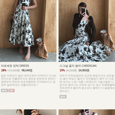
마르세유 핀턱 DRESS
시그널 골지 썸머 CARDIGAN
28%
137,000원
98,640원
29%
35,000원
24,850원
얇은 어깨끈이 달려 넥라인부터 어깨까지 가녀린
피부가 비쳐보일만큰 성근한 짜임이구요 세로결
라인으로 연출해주고요 앞뒤로 탄탄하게 핀턱이
의 골지 짜임이 들어가 밋밋함없이 왠지 더 시원
잡혀있어 허리에 코르셋을한듯 우아해보이고 굉
해 보이는 느낌- 여름 니트원사의 가슬가슬한 느
장히 날씬하게도 연출되었어요♡
낌이라 땀이나도 피부에 감기지 않고 착용했을때
차르르하게 떨어져 평소보다 몸매가 더 슬림해보
였어요:)