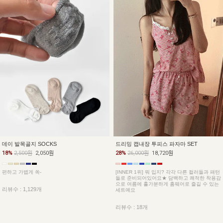
데이 발목골지 SOCKS
드리밍 캡내장 투피스 파자마 SET
18%
2,500원
2,050원
28%
26,000원
18,720원
편하고 가볍게 쏙-
[INNER 1위] 뭐 입지? 각각 다른 컬러들과 패턴
들로 준비되어있어요★ 담백하고 쾌적한 착용감
으로 여름에 홀가분하게 홈웨어로 즐길 수 있는
리뷰수 : 1,129개
세트예요
리뷰수 : 18개