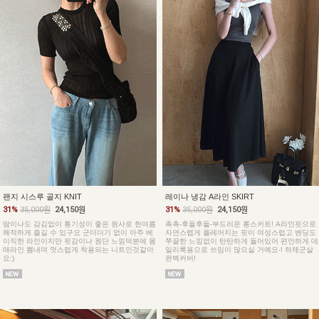
팬지 시스루 골지 KNIT
레이나 냉감 A라인 SKIRT
31%
35,000원
24,150원
31%
35,000원
24,150원
땀이나도 감김없이 통기성이 좋은 원사로 한여름
촉촉-후들후들-부드러운 롱스커트! A라인핏으로
쾌적하게 즐길 수 있구요 군더더기 없이 아주 베
자연스렙게 플레어지는 핏이 여성스럽고 밴딩도
이직한 라인이지만 핏감이나 원단 느낌덕분에 몸
쭈끌한 느낌없이 탄탄하게 들어있어 편안하게 데
매라인 뽐내며 멋스럽게 착용되는 니트인것같아
일리룩용으로 쓰임이 많으실 거예요-! 하체군살
요:)
완벽커버!