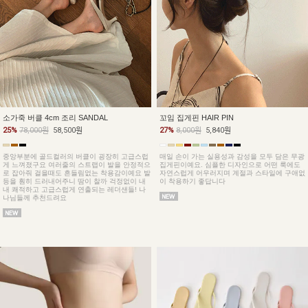
소가죽 버클 4cm 조리 SANDAL
꼬임 집게핀 HAIR PIN
25%
78,000원
58,500원
27%
8,000원
5,840원
중앙부분에 골드컬러의 버클이 굉장히 고급스럽
매일 손이 가는 실용성과 감성을 모두 담은 무광
게 느껴졌구요 여러줄의 스트랩이 발을 안정적으
집게핀이예요. 심플한 디자인으로 어떤 룩에도
로 잡아줘 걸을때도 흔들림없는 착용감이예요 발
자연스럽게 어우러지며 계절과 스타일에 구애없
등을 훤히 드러내어주니 땀이 찰까 걱정없이 내
이 착용하기 좋답니다
내 쾌적하고 고급스럽게 연출되는 레더샌들! 나
나님들께 추천드려요