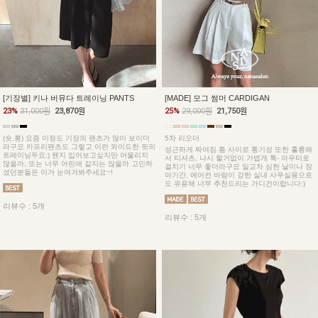
[기장별] 키나 버뮤다 트레이닝 PANTS
[MADE] 모그 썸머 CARDIGAN
23%
31,000원
23,870원
25%
29,000원
21,750원
(숏,롱) 요즘 이정도 기장의 팬츠가 많이 보이더
5차 리오더
라구요 카프리팬츠도 그렇고 이런 와이드한 핏의
성근하게 짜여짐 틈 사이로 통기성 또한 훌륭해
트레이닝두요:) 왠지 입어보고싶지만 어울리지
서 티셔츠, 나시 할거없이 가볍게 툭- 아우터로
않을까, 또는 너무 어린애 같지는 않을까 고민하
걸치기 너무 좋더라구요 일교차 심한 날이나 장
셨던분들은 이거 눈여겨봐주세요~!
마기간, 에어컨 바람이 강한 실내 사무실용으로
도 유용해 너무 추천드리는 가디건이랍니다:)
리뷰수 : 5개
리뷰수 : 5개