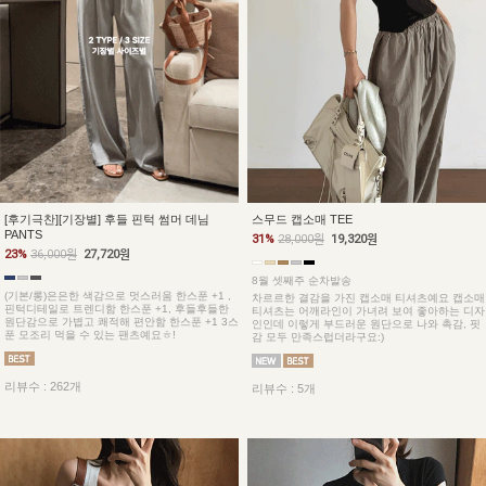
[후기극찬][기장별] 후들 핀턱 썸머 데님
스무드 캡소매 TEE
PANTS
31%
28,000원
19,320원
23%
36,000원
27,720원
8월 셋째주 순차발송
(기본/롱)은은한 색감으로 멋스러움 한스푼 +1 ,
차르르한 결감을 가진 캡소매 티셔츠예요 캡소매
핀턱디테일로 트렌디함 한스푼 +1, 후들후들한
티셔츠는 어깨라인이 가녀려 보여 좋아하는 디자
원단감으로 가볍고 쾌적해 편안함 한스푼 +1 3스
인인데 이렇게 부드러운 원단으로 나와 촉감, 핏
푼 모조리 먹을 수 있는 팬츠예요ㅎ!
감 모두 만족스럽더라구요:)
리뷰수 : 262개
리뷰수 : 5개