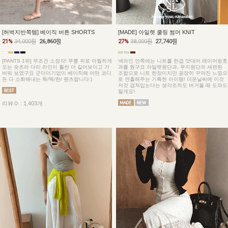
[허벅지반쪽템] 베이직 버튼 SHORTS
[MADE] 아일렛 쿨링 썸머 KNIT
21%
34,000원
26,860원
27%
38,000원
27,740원
[PANTS 1위] 무조건 소장각! 무릎 위로 아찔하게
넥라인 안쪽에는 니트를 한겹 덧대어 레이어링효
오는 숏츠라 다리 라인이 훨씬 더 길어보이고 가
과를 줬구요 아일렛원단과, 무지원단의 세련된
벼워 보였구요 군더더기없이 베이직해 어떤 코디
조합으로 니트 한장이지만 굉장히 꾸며진 느낌으
든 다 소화해내는 똑/똑/한/ 팬츠랍니다:)
로 연출해주는 기특한 아이템! 더운날씨에 이것
저것 겹쳐입는다는 생각조차도 버거울 때 도와드
릴게요!
리뷰수 : 1,403개