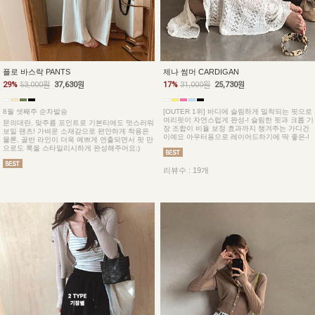
플로 바스락 PANTS
제나 썸머 CARDIGAN
29%
53,000원
37,630원
17%
31,000원
25,730원
8월 셋째주 순차발송
[OUTER 1위] 바디에 슬림하게 밀착되는 핏으로
여리핏이 자연스럽게 완성-! 슬림한 핏과 크롭 기
문의대란, 맞주름 포인트로 기본티에도 멋스러워
장 조합이 비율 보정 효과까지 챙겨주는 가디건
보일 팬츠! 가벼운 소재감으로 편안하게 착용은
이예요 아우터용으로 레이어드하기에 딱 좋은-!
물론, 골반 라인이 더욱 예쁘게 연출되면서 핏 만
으로도 룩을 스타일리시하게 완성해주어요:)
리뷰수 : 19개