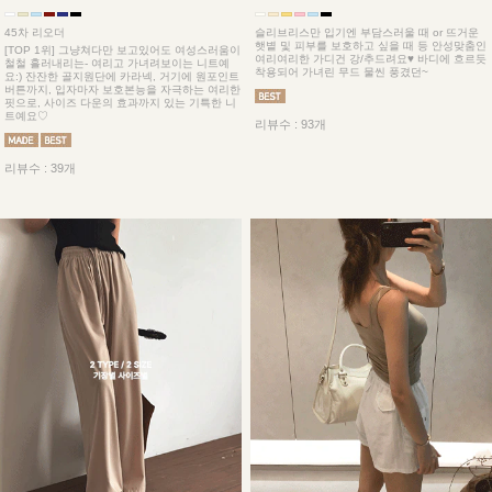
슬리브리스만 입기엔 부담스러울 때 or 뜨거운
45차 리오더
햇볕 및 피부를 보호하고 싶을 때 등 안성맞춤인
[TOP 1위] 그냥쳐다만 보고있어도 여성스러움이
여리여리한 가디건 강/추드려요♥ 바디에 흐르듯
철철 흘러내리는- 여리고 가녀려보이는 니트예
착용되어 가녀린 무드 물씬 풍겼던~
요:) 잔잔한 골지원단에 카라넥, 거기에 원포인트
버튼까지, 입자마자 보호본능을 자극하는 여리한
핏으로, 사이즈 다운의 효과까지 있는 기특한 니
트예요♡
리뷰수 : 93개
리뷰수 : 39개