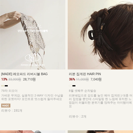
[MADE] 레오파드 리버시블 BAG
리본 집게핀 HAIR PIN
13%
33,000원
28,710원
36%
11,000원
7,040원
79차 리오더
8월 셋째주 순차발송
가벼운 무게감, 실용적인 2-WAY 디자인 수납을
리본쉐입으로 감도를 높인 헤어 집게핀:) 대충 머
위한 포켓까지! 포인트로 멋스럽게 들어주세요
리 집었을 뿐인데 스타일링 한 느낌에 유치한 느
낌없이 러블리한 분위기를 얹혀주는 아이템이예
요
리뷰수 : 191개
리뷰수 : 2개