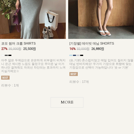
코모 썸머 크롭 SHIRTS
[기장별] 데이빗 데님 SHORTS
27%
35,000원
25,500원
16%
32,000원
26,880원
아주 얇은 두께감으로 은은하게 피부결이 비쳐지
(숏,기본) 촌스럽지않고 매일 입어도 질리지 않을
니 은근 섹시한 느낌도 들었구요 무더운 날 이거
데님 반바지예요! 두가지 기장으로 취향에 맞는
하나만 걸쳐줘도 자외선 차단되는 효과까지 느껴
기장감으로 선택이 가능하답니다 '숏 or 기본'
지실거예요☆
리뷰수 : 17개
리뷰수 : 1개
MORE