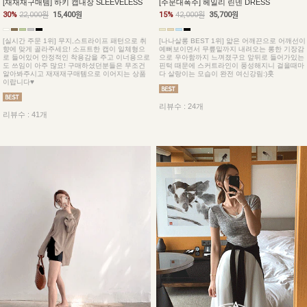
[재재재구매템] 하키 캡내장 SLEEVELESS
[주문대폭주] 헤일리 린넨 DRESS
30%
22,000원
15,400원
15%
42,000원
35,700원
[실시간 주문 1위] 무지,스트라이프 패턴으로 취
[나나살롱 BEST 1위] 얇은 어깨끈으로 어깨선이
향에 맞게 골라주세요! 소프트한 캡이 일체형으
예뻐보이면서 무릎밑까지 내려오는 롱한 기장감
로 들어있어 안정적인 착용감을 주고 이너용으로
으로 우아함까지 느껴졌구요 앞뒤로 들어가있는
도 쓰임이 아주 많요! 구매하셨던분들은 무조건
핀턱 때문에 스커트라인이 풍성해지니 걸을때마
알아봐주시고 재재재구매템으로 이어지는 상품
다 살랑이는 모습이 완전 여신강림:)훗
이랍니다♥
리뷰수 : 24개
리뷰수 : 41개