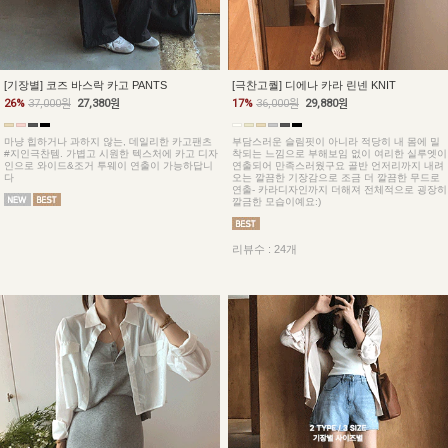
[기장별] 코즈 바스락 카고 PANTS
[극찬고퀄] 디에나 카라 린넨 KNIT
26%
37,000원
27,380원
17%
36,000원
29,880원
마냥 힙하거나 과하지 않는, 데일리한 카고팬츠
부담스러운 슬림핏이 아니라 적당히 내 몸에 밀
#지인극찬템. 가볍고 시원한 텍스처에 카고 디자
착되는 느낌으로 부해보임 없이 여리한 실루엣이
인으로 와이드&조거 투웨이 연출이 가능하답니
연출되어 만족스러웠구요 골반 언저리까지 내려
다
오는 깔끔한 기장감으로 조금 더 깔끔한 무드로
연출- 카라디자인까지 더해져 전체적으로 굉장히
깔금한 모습이예요:)
리뷰수 : 24개