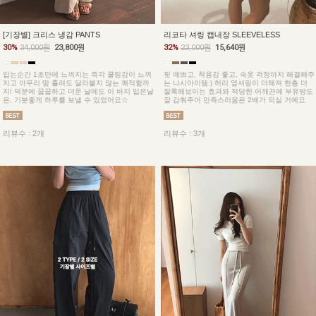
[기장별] 크리스 냉감 PANTS
리코타 셔링 캡내장 SLEEVELESS
30%
34,000원
23,800원
32%
23,000원
15,640원
입는순간 1초만에 느껴지는 즉각 쿨링감이 느껴
핏 예쁘고, 착용감 좋고, 속옷 걱정까지 해결해주
지고 아무리 땀 흘려도 달라붙지 않는 쾌적함까
는 나시아이템:) 허리 옆셔링이 더해져 한층 더
지! 덕분에 꿉꿉하고 더운 날에도 이 바지 입은날
잘록해보이는 효과와 적당한 어깨끈에 부유방도
은, 기분좋게 하루를 보낼 수 있었어요☆
잘 감춰주어 만족스러움은 2배가 되실 거예요
리뷰수 : 2개
리뷰수 : 3개