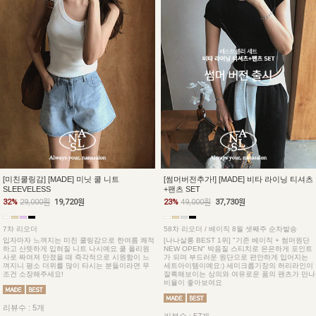
[미친쿨링감] [MADE] 미닛 쿨 니트
[썸머버전추가!] [MADE] 비타 라이닝 티셔츠
SLEEVELESS
+팬츠 SET
32%
29,000원
19,720원
23%
49,000원
37,730원
7차 리오더
58차 리오더 / 베이직 8월 셋째주 순차발송
입자마자 느껴지는 미친 쿨링감으로 한여름 쾌적
[나나살롱 BEST 1위] "기존 베이직 + 썸머원단
하고 산뜻하게 입혀질 니트 나시예요 쿨 폴리원
NEW OPEN" 박음질 스티치로 은은하게 포인트
사로 짜여져 만졌을 때 즉각적으로 시원함이 느
가 되며 부드러운 원단으로 편안하게 입어지는
껴지니 평소 더위를 많이 타시는 분들이라면 무
세트아이템이예요:) 세미크롭기장의 허리라인이
조건 소장해주세요!
잘록해보이는 상의와 여유로운 품의 팬츠가 만나
비율이 좋아보여요
리뷰수 : 5개