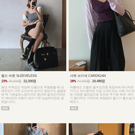
멜드 버튼 SLEEVELESS
샤벳 브이넥 CARDIGAN
23%
29,000원
22,330원
28%
34,000원
24,480원
원단 두께감도 적당해 단품으로 착용했을 때 상
여름에도 긴팔은 필수인만큼 옷장속에 하나씩은
체라인이 너무 도드라져 보이지 않았구요 슬림핏
가지고 계시겠지만 지금 소개드리는 샤벳 가디건
에 딱 기본같은느낌이지만 중간에 절개선이라던
은 다양한 컬러감으로 포인트 주기에 제격- 게다
지 넥라인의 버튼이 있어 너무 심심하지만은 않
가 합리적인 가격이라 부담없이 즐기기 좋으실거
았답니다:)
예요☆