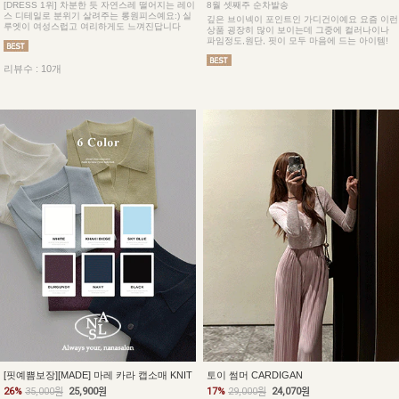
[DRESS 1위] 차분한 듯 자연스레 떨어지는 레이
8월 셋째주 순차발송
스 디테일로 분위기 살려주는 롱원피스예요:) 실
깊은 브이넥이 포인트인 가디건이예요 요즘 이런
루엣이 여성스럽고 여리하게도 느껴진답니다
상품 굉장히 많이 보이는데 그중에 컬러나이나
파임정도,원단, 핏이 모두 마음에 드는 아이템!
리뷰수 : 10개
토이 썸머 CARDIGAN
[핏예쁨보장][MADE] 마레 카라 캡소매 KNIT
17%
29,000원
24,070원
26%
35,000원
25,900원