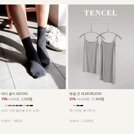
데이 골지 SOCKS
텐셀 끈 SLEEVELESS
15%
3,000원
2,550원
21%
15,000원
11,850원
[ACC 1위] 컬러별 모두 소장!
후기극찬/ 롱 OR 숏
리뷰수 : 492개
리뷰수 : 1,039개