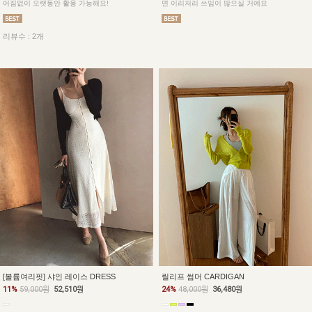
어짐없이 오랫동안 활용 가능해요!
면 이리저리 쓰임이 많으실 거예요
리뷰수 : 2개
[볼륨여리핏] 샤인 레이스 DRESS
릴리프 썸머 CARDIGAN
11%
59,000원
52,510원
24%
48,000원
36,480원