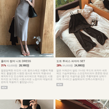
줄리아 썸머 니트 DRESS
도트 투피스 파자마 SET
31%
42,000원
28,980원
28%
34,000원
24,880원
깔끔담백한 라인의 니트 원피스예요 여름에 착용
얇은 어깨끈이 달린 가녀린 무드의 파자마 세트
해도 좋을만한 시원한 원사로 짜여져 착용내내
예요 가슴부분에는 스모킹처리되어 쫀쫀한 텐션
쾌적하구요 민소매에 브이넥으로 착용감도 시원
감이 좋구요 자글자글 잡힌 주름덕분에 상체가
하지만 보기에도 시원스러운 느낌이라 데일리로
더욱 가녀리고 슬림해보여 만족스러웠어요:)
편하게 착용하기 좋았답니다:)