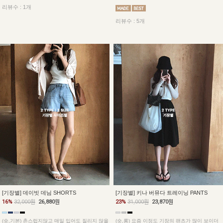
리뷰수 : 1개
리뷰수 : 5개
[기장별] 데이빗 데님 SHORTS
[기장별] 키나 버뮤다 트레이닝 PANTS
16%
32,000원
26,880원
23%
31,000원
23,870원
(숏,기본) 촌스럽지않고 매일 입어도 질리지 않을
(숏,롱) 요즘 이정도 기장의 팬츠가 많이 보이더