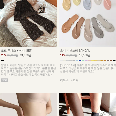
도트 투피스 파자마 SET
요니 기본조리 SANDAL
28%
34,000원
24,880원
11%
22,000원
19,580원
얇은 어깨끈이 달린 가녀린 무드의 파자마 세트
[SHOES 1위] 여름하면 요니! 데일리슈즈로 제격
예요 가슴부분에는 스모킹처리되어 쫀쫀한 텐션
이구요 색상별로 재구매가 제일 많은 상품! 나나
감이 좋구요 자글자글 잡힌 주름덕분에 상체가
살롱이 자신있게 추천드려요:)
더욱 가녀리고 슬림해보여 만족스러웠어요:)
리뷰수 : 491개