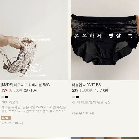
더블압박 PANTIES
[MADE] 레오파드 리버시블 BAG
23%
13,000원
10,010원
13%
33,000원
28,710원
강_력 더.블.압.박 원단 등장
79차 리오더
가벼운 무게감, 실용적인 2-WAY 디자인 수납을
위한 포켓까지! 포인트로 멋스럽게 들어주세요
리뷰수 : 313개
리뷰수 : 191개