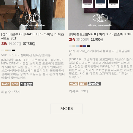
[썸머버전추가!] [MADE] 비타 라이닝 티셔츠
[핏예쁨보장][MADE] 마레 카라 캡소매 KNIT
+팬츠 SET
26%
35,000원
25,900원
23%
49,000원
37,730원
45차 리오더_카키베이지,블랙컬러 단독당일배
송
58차 리오더 / 썸머버전 단독당일배송
[TOP 1위] 그냥쳐다만 보고있어도 여성스러움이
[나나살롱 BEST 1위] "기존 베이직 + 썸머원단
철철 흘러내리는- 여리고 가녀려보이는 니트예
NEW OPEN" 박음질 스티치로 은은하게 포인트
요:) 잔잔한 골지원단에 카라넥, 거기에 원포인트
가 되며 부드러운 원단으로 편안하게 입어지는
버튼까지, 입자마자 보호본능을 자극하는 여리한
세트아이템이예요:) 세미크롭기장의 허리라인이
핏으로, 사이즈 다운의 효과까지 있는 기특한 니
잘록해보이는 상의와 여유로운 품의 팬츠가 만나
트예요♡
비율이 좋아보여요
리뷰수 : 39개
리뷰수 : 57개
MORE