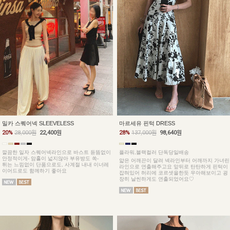
밀카 스퀘어넥 SLEEVELESS
마르세유 핀턱 DRESS
20%
28,000원
22,400원
28%
137,000원
98,640원
깔끔한 일자 스퀘어넥라인으로 바스트 듣뜸없이
플라워,블랙컬러 단독당일배송
안정적이게- 암홀이 넓지않아 부유방도 쏙-
얇은 어깨끈이 달려 넥라인부터 어깨까지 가녀린
튀는 느낌없이 단품으로도, 사계절 내내 이너레
라인으로 연출해주고요 앞뒤로 탄탄하게 핀턱이
이어드로도 함께하기 좋아요
잡혀있어 허리에 코르셋을한듯 우아해보이고 굉
장히 날씬하게도 연출되었어요♡