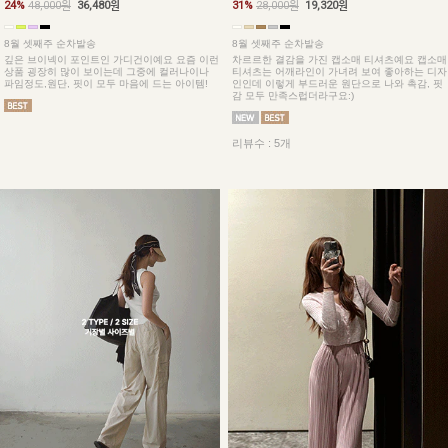
24%
48,000원
36,480원
31%
28,000원
19,320원
8월 셋째주 순차발송
8월 셋째주 순차발송
깊은 브이넥이 포인트인 가디건이예요 요즘 이런
차르르한 결감을 가진 캡소매 티셔츠예요 캡소매
상품 굉장히 많이 보이는데 그중에 컬러나이나
티셔츠는 어깨라인이 가녀려 보여 좋아하는 디자
파임정도,원단, 핏이 모두 마음에 드는 아이템!
인인데 이렇게 부드러운 원단으로 나와 촉감, 핏
감 모두 만족스럽더라구요:)
리뷰수 : 5개