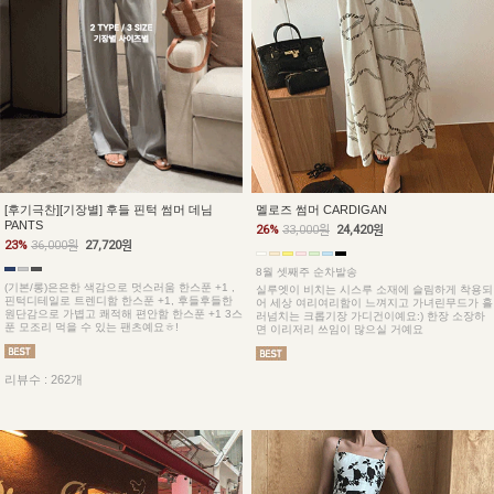
[후기극찬][기장별] 후들 핀턱 썸머 데님
멜로즈 썸머 CARDIGAN
PANTS
26%
33,000원
24,420원
23%
36,000원
27,720원
8월 셋째주 순차발송
(기본/롱)은은한 색감으로 멋스러움 한스푼 +1 ,
실루엣이 비치는 시스루 소재에 슬림하게 착용되
핀턱디테일로 트렌디함 한스푼 +1, 후들후들한
어 세상 여리여리함이 느껴지고 가녀린무드가 흘
원단감으로 가볍고 쾌적해 편안함 한스푼 +1 3스
러넘치는 크롭기장 가디건이예요:) 한장 소장하
푼 모조리 먹을 수 있는 팬츠예요ㅎ!
면 이리저리 쓰임이 많으실 거예요
리뷰수 : 262개