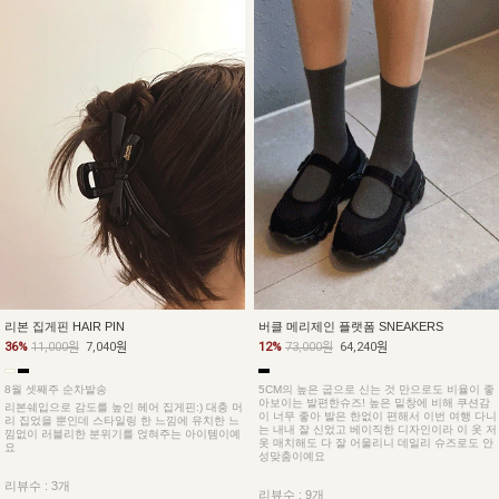
버클 메리제인 플랫폼 SNEAKERS
리본 집게핀 HAIR PIN
12%
73,000원
64,240원
36%
11,000원
7,040원
5CM의 높은 굽으로 신는 것 만으로도 비율이 좋
8월 셋째주 순차발송
아보이는 발편한슈즈! 높은 밑창에 비해 쿠션감
리본쉐입으로 감도를 높인 헤어 집게핀:) 대충 머
이 너무 좋아 발은 한없이 편해서 이번 여행 다니
리 집었을 뿐인데 스타일링 한 느낌에 유치한 느
는 내내 잘 신었고 베이직한 디자인이라 이 옷 저
낌없이 러블리한 분위기를 얹혀주는 아이템이예
옷 매치해도 다 잘 어울리니 데일리 슈즈로도 안
요
성맞춤이예요
리뷰수 : 3개
리뷰수 : 9개