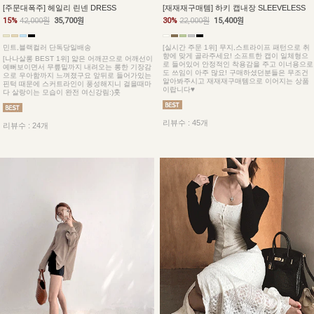
[주문대폭주] 헤일리 린넨 DRESS
[재재재구매템] 하키 캡내장 SLEEVELESS
15%
42,000원
35,700원
30%
22,000원
15,400원
민트,블랙컬러 단독당일배송
[실시간 주문 1위] 무지,스트라이프 패턴으로 취
향에 맞게 골라주세요! 소프트한 캡이 일체형으
[나나살롱 BEST 1위] 얇은 어깨끈으로 어깨선이
로 들어있어 안정적인 착용감을 주고 이너용으로
예뻐보이면서 무릎밑까지 내려오는 롱한 기장감
도 쓰임이 아주 많요! 구매하셨던분들은 무조건
으로 우아함까지 느껴졌구요 앞뒤로 들어가있는
알아봐주시고 재재재구매템으로 이어지는 상품
핀턱 때문에 스커트라인이 풍성해지니 걸을때마
이랍니다♥
다 살랑이는 모습이 완전 여신강림:)훗
리뷰수 : 45개
리뷰수 : 24개