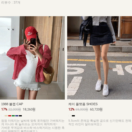
리뷰수 : 37개
1988 볼캡 CAP
케이 플랫폼 SHOES
17%
22,000원
18,260원
12%
69,000원
60,720원
점점 더워지는 날씨에 맞춰 옷차림만 가벼워지는
5.5cm의 존재감 확실한 굽으로 신기만해도 전체
게 아니라 푹 눌러쓰는 모자까지 쾌적하게~
적인 라인이 달라보여요:)
가벼운 무게감과 바스락 바스락거리는 시원한 촉
감이 매력적인 볼캡이예요:)