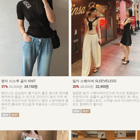
팬지 시스루 골지 KNIT
밀카 스퀘어넥 SLEEVELESS
31%
35,000원
24,150원
20%
28,000원
22,400원
땀이나도 감김없이 통기성이 좋은 원사로 한여름
깔끔한 일자 스퀘어넥라인으로 바스트 듣뜸없이
쾌적하게 즐길 수 있구요 군더더기 없이 아주 베
안정적이게- 암홀이 넓지않아 부유방도 쏙- 튀는
이직한 라인이지만 핏감이나 원단 느낌덕분에 몸
느낌없이 단품으로도, 사계절 내내 이너레이어드
매라인 뽐내며 멋스럽게 착용되는 니트인것같아
로도 함께하기 좋아요
요:)