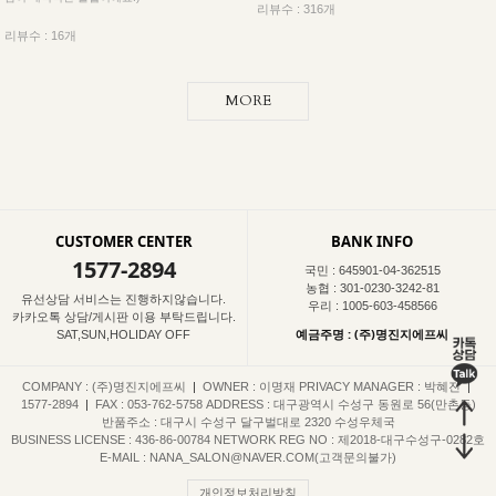
리뷰수 : 316개
리뷰수 : 16개
MORE
CUSTOMER CENTER
BANK INFO
1577-2894
국민 : 645901-04-362515
농협 : 301-0230-3242-81
유선상담 서비스는 진행하지않습니다.
우리 : 1005-603-458566
카카오톡 상담/게시판 이용 부탁드립니다.
예금주명 : (주)명진지에프씨
SAT,SUN,HOLIDAY OFF
COMPANY : (주)명진지에프씨
|
OWNER : 이명재
PRIVACY MANAGER : 박혜진
|
1577-2894
|
FAX : 053-762-5758
ADDRESS : 대구광역시 수성구 동원로 56(만촌동)
반품주소 : 대구시 수성구 달구벌대로 2320 수성우체국
BUSINESS LICENSE : 436-86-00784
NETWORK REG NO : 제2018-대구수성구-0282호
E-MAIL : NANA_SALON@NAVER.COM(고객문의불가)
개인정보처리방침