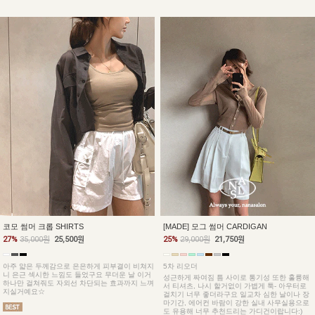
코모 썸머 크롭 SHIRTS
[MADE] 모그 썸머 CARDIGAN
27%
35,000원
25,500원
25%
29,000원
21,750원
아주 얇은 두께감으로 은은하게 피부결이 비쳐지
5차 리오더
니 은근 섹시한 느낌도 들었구요 무더운 날 이거
성근하게 짜여짐 틈 사이로 통기성 또한 훌륭해
하나만 걸쳐줘도 자외선 차단되는 효과까지 느껴
서 티셔츠, 나시 할거없이 가볍게 툭- 아우터로
지실거예요☆
걸치기 너무 좋더라구요 일교차 심한 날이나 장
마기간, 에어컨 바람이 강한 실내 사무실용으로
도 유용해 너무 추천드리는 가디건이랍니다:)