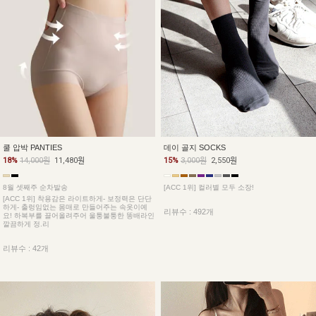
데이 골지 SOCKS
쿨 압박 PANTIES
15%
3,000원
2,550원
18%
14,000원
11,480원
[ACC 1위] 컬러별 모두 소장!
8월 셋째주 순차발송
[ACC 1위] 착용감은 라이트하게- 보정력은 단단
하게- 출렁임없는 몸매로 만들어주는 속옷이예
리뷰수 : 492개
요! 하복부를 끌어올려주어 울퉁불퉁한 똥배라인
깔끔하게 정.리
리뷰수 : 42개