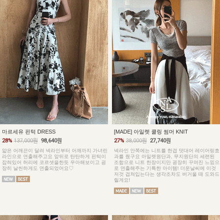
마르세유 핀턱 DRESS
[MADE] 아일렛 쿨링 썸머 KNIT
28%
137,000원
98,640원
27%
38,000원
27,740원
얇은 어깨끈이 달려 넥라인부터 어깨까지 가녀린
넥라인 안쪽에는 니트를 한겹 덧대어 레이어링효
라인으로 연출해주고요 앞뒤로 탄탄하게 핀턱이
과를 줬구요 아일렛원단과, 무지원단의 세련된
잡혀있어 허리에 코르셋을한듯 우아해보이고 굉
조합으로 니트 한장이지만 굉장히 꾸며진 느낌으
장히 날씬하게도 연출되었어요♡
로 연출해주는 기특한 아이템! 더운날씨에 이것
저것 겹쳐입는다는 생각조차도 버거울 때 도와드
릴게요!