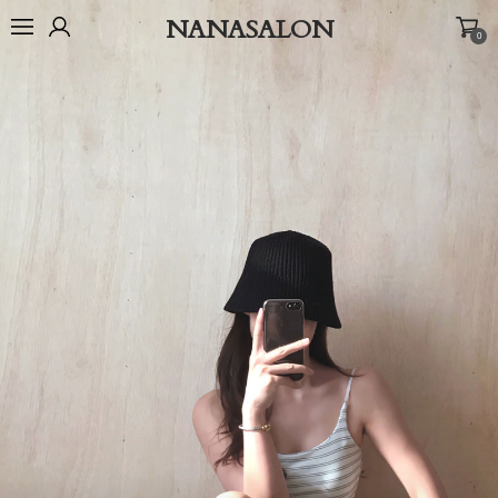
NANASALON
0
오늘출발🚚
BEST
NEW
MADE
OUTER
TOP
BOTTOM
D