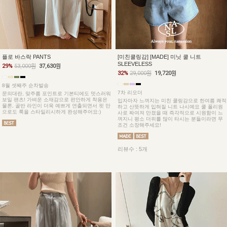
플로 바스락 PANTS
[미친쿨링감] [MADE] 미닛 쿨 니트
SLEEVELESS
29%
53,000원
37,630원
32%
29,000원
19,720원
8월 셋째주 순차발송
7차 리오더
문의대란, 맞주름 포인트로 기본티에도 멋스러워
보일 팬츠! 가벼운 소재감으로 편안하게 착용은
입자마자 느껴지는 미친 쿨링감으로 한여름 쾌적
물론, 골반 라인이 더욱 예쁘게 연출되면서 핏 만
하고 산뜻하게 입혀질 니트 나시예요 쿨 폴리원
으로도 룩을 스타일리시하게 완성해주어요:)
사로 짜여져 만졌을 때 즉각적으로 시원함이 느
껴지니 평소 더위를 많이 타시는 분들이라면 무
조건 소장해주세요!
리뷰수 : 5개