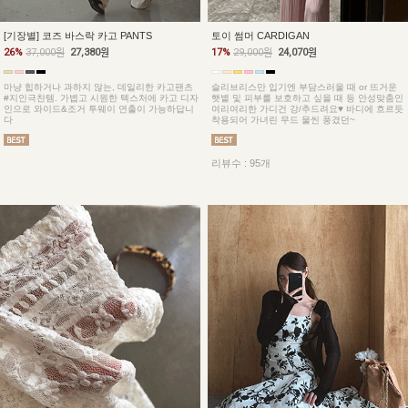
토이 썸머 CARDIGAN
[기장별] 코즈 바스락 카고 PANTS
17%
29,000원
24,070원
26%
37,000원
27,380원
슬리브리스만 입기엔 부담스러울 때 or 뜨거운
마냥 힙하거나 과하지 않는, 데일리한 카고팬츠
햇볕 및 피부를 보호하고 싶을 때 등 안성맞춤인
#지인극찬템. 가볍고 시원한 텍스처에 카고 디자
여리여리한 가디건 강/추드려요♥ 바디에 흐르듯
인으로 와이드&조거 투웨이 연출이 가능하답니
착용되어 가녀린 무드 물씬 풍겼던~
다
리뷰수 : 95개