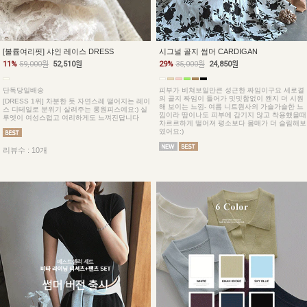
[볼륨여리핏] 샤인 레이스 DRESS
시그널 골지 썸머 CARDIGAN
11%
59,000원
52,510원
29%
35,000원
24,850원
단독당일배송
피부가 비쳐보일만큰 성근한 짜임이구요 세로결
의 골지 짜임이 들어가 밋밋함없이 왠지 더 시원
[DRESS 1위] 차분한 듯 자연스레 떨어지는 레이
해 보이는 느낌- 여름 니트원사의 가슬가슬한 느
스 디테일로 분위기 살려주는 롱원피스예요:) 실
낌이라 땀이나도 피부에 감기지 않고 착용했을때
루엣이 여성스럽고 여리하게도 느껴진답니다
차르르하게 떨어져 평소보다 몸매가 더 슬림해보
였어요:)
리뷰수 : 10개