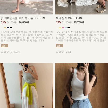
[허벅지반쪽템] 베이직 버튼 SHORTS
제나 썸머 CARDIGAN
21%
34,000원
26,860원
17%
31,000원
25,730원
[PANTS 1위] 무조건 소장각! 무릎 위로 아찔하게
[OUTER 1위] 바디에 슬림하게 밀착되는 핏으로
오는 숏츠라 다리 라인이 훨씬 더 길어보이고 가
여리핏이 자연스럽게 완성-! 슬림한 핏과 크롭 기
벼워 보였구요 군더더기없이 베이직해 어떤 코디
장 조합이 비율 보정 효과까지 챙겨주는 가디건
든 다 소화해내는 똑/똑/한/ 팬츠랍니다:)
이예요 아우터용으로 레이어드하기에 딱 좋은-!
리뷰수 : 1,403개
리뷰수 : 21개