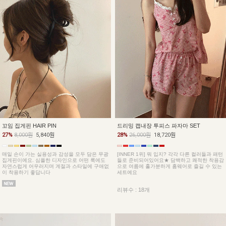
꼬임 집게핀 HAIR PIN
드리밍 캡내장 투피스 파자마 SET
27%
8,000원
5,840원
28%
26,000원
18,720원
매일 손이 가는 실용성과 감성을 모두 담은 무광
[INNER 1위] 뭐 입지? 각각 다른 컬러들과 패턴
집게핀이예요. 심플한 디자인으로 어떤 룩에도
들로 준비되어있어요★ 담백하고 쾌적한 착용감
자연스럽게 어우러지며 계절과 스타일에 구애없
으로 여름에 홀가분하게 홈웨어로 즐길 수 있는
이 착용하기 좋답니다
세트예요
리뷰수 : 18개