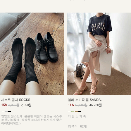
시스루 골지 SOCKS
엘리 소가죽 뮬 SANDAL
15%
3,000원
2,550원
11%
52,000원
46,280원
양말도 센스있게, 은은한 비침이 맴도는 시스루
리.얼.소.가.죽
로 통기성좋게- 심심한 코디에 완성시키기 좋은
아이템이예요:)
리뷰수 : 62개