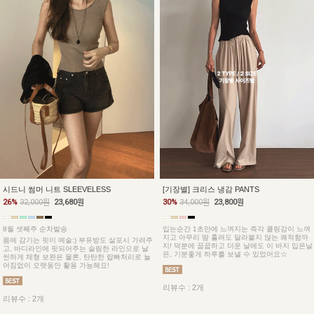
시드니 썸머 니트 SLEEVELESS
[기장별] 크리스 냉감 PANTS
26%
32,000원
23,680원
30%
34,000원
23,800원
8월 셋째주 순차발송
입는순간 1초만에 느껴지는 즉각 쿨링감이 느껴
지고 아무리 땀 흘려도 달라붙지 않는 쾌적함까
몸에 감기는 핏이 예술:) 부유방도 살포시 가려주
지! 덕분에 꿉꿉하고 더운 날에도 이 바지 입은날
고, 바디라인에 핏되어주는 슬림한 라인으로 날
은, 기분좋게 하루를 보낼 수 있었어요☆
씬하게 체형 보완은 물론, 탄탄한 랍빠처리로 늘
어짐없이 오랫동안 활용 가능해요!
리뷰수 : 2개
리뷰수 : 2개