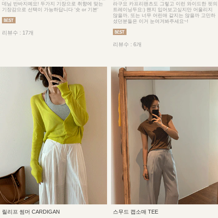
데님 반바지예요! 두가지 기장으로 취향에 맞는
라구요 카프리팬츠도 그렇고 이런 와이드한 핏의
기장감으로 선택이 가능하답니다 '숏 or 기본'
트레이닝두요:) 왠지 입어보고싶지만 어울리지
않을까, 또는 너무 어린애 같지는 않을까 고민하
셨던분들은 이거 눈여겨봐주세요~!
리뷰수 : 17개
리뷰수 : 6개
릴리프 썸머 CARDIGAN
스무드 캡소매 TEE