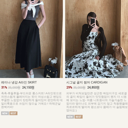
레이나 냉감 A라인 SKIRT
시그널 골지 썸머 CARDIGAN
31%
35,000원
24,150원
29%
35,000원
24,850원
촉촉-후들후들-부드러운 롱스커트! A라인핏으로
피부가 비쳐보일만큰 성근한 짜임이구요 세로결
자연스렙게 플레어지는 핏이 여성스럽고 밴딩도
의 골지 짜임이 들어가 밋밋함없이 왠지 더 시원
쭈끌한 느낌없이 탄탄하게 들어있어 편안하게 데
해 보이는 느낌- 여름 니트원사의 가슬가슬한 느
일리룩용으로 쓰임이 많으실 거예요-! 하체군살
낌이라 땀이나도 피부에 감기지 않고 착용했을때
완벽커버!
차르르하게 떨어져 평소보다 몸매가 더 슬림해보
였어요:)