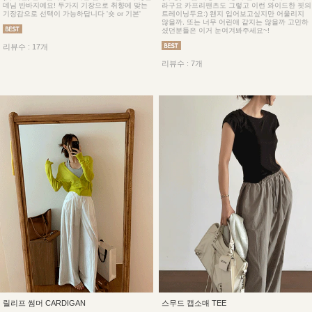
데님 반바지예요! 두가지 기장으로 취향에 맞는
라구요 카프리팬츠도 그렇고 이런 와이드한 핏의
기장감으로 선택이 가능하답니다 '숏 or 기본'
트레이닝두요:) 왠지 입어보고싶지만 어울리지
않을까, 또는 너무 어린애 같지는 않을까 고민하
셨던분들은 이거 눈여겨봐주세요~!
리뷰수 : 17개
리뷰수 : 7개
릴리프 썸머 CARDIGAN
스무드 캡소매 TEE