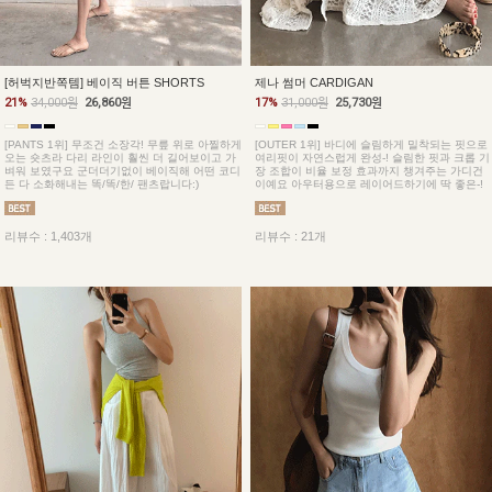
[허벅지반쪽템] 베이직 버튼 SHORTS
제나 썸머 CARDIGAN
21%
34,000원
26,860원
17%
31,000원
25,730원
[PANTS 1위] 무조건 소장각! 무릎 위로 아찔하게
[OUTER 1위] 바디에 슬림하게 밀착되는 핏으로
오는 숏츠라 다리 라인이 훨씬 더 길어보이고 가
여리핏이 자연스럽게 완성-! 슬림한 핏과 크롭 기
벼워 보였구요 군더더기없이 베이직해 어떤 코디
장 조합이 비율 보정 효과까지 챙겨주는 가디건
든 다 소화해내는 똑/똑/한/ 팬츠랍니다:)
이예요 아우터용으로 레이어드하기에 딱 좋은-!
리뷰수 : 1,403개
리뷰수 : 21개