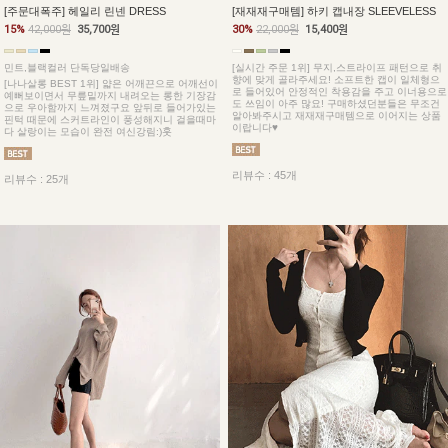
[주문대폭주] 헤일리 린넨 DRESS
[재재재구매템] 하키 캡내장 SLEEVELESS
15%
42,000원
35,700원
30%
22,000원
15,400원
민트,블랙컬러 단독당일배송
[실시간 주문 1위] 무지,스트라이프 패턴으로 취
향에 맞게 골라주세요! 소프트한 캡이 일체형으
[나나살롱 BEST 1위] 얇은 어깨끈으로 어깨선이
로 들어있어 안정적인 착용감을 주고 이너용으로
예뻐보이면서 무릎밑까지 내려오는 롱한 기장감
도 쓰임이 아주 많요! 구매하셨던분들은 무조건
으로 우아함까지 느껴졌구요 앞뒤로 들어가있는
알아봐주시고 재재재구매템으로 이어지는 상품
핀턱 때문에 스커트라인이 풍성해지니 걸을때마
이랍니다♥
다 살랑이는 모습이 완전 여신강림:)훗
리뷰수 : 45개
리뷰수 : 25개