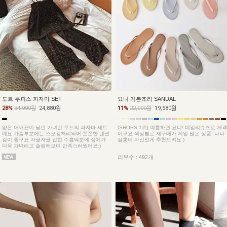
도트 투피스 파자마 SET
요니 기본조리 SANDAL
28%
34,000원
24,880원
11%
22,000원
19,580원
얇은 어깨끈이 달린 가녀린 무드의 파자마 세트
[SHOES 1위] 여름하면 요니! 데일리슈즈로 제격
예요 가슴부분에는 스모킹처리되어 쫀쫀한 텐션
이구요 색상별로 재구매가 제일 많은 상품! 나나
감이 좋구요 자글자글 잡힌 주름덕분에 상체가
살롱이 자신있게 추천드려요:)
더욱 가녀리고 슬림해보여 만족스러웠어요:)
리뷰수 : 492개