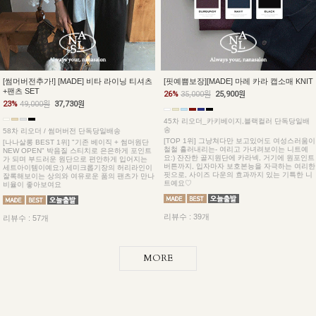
[썸머버전추가!] [MADE] 비타 라이닝 티셔츠
[핏예쁨보장][MADE] 마레 카라 캡소매 KNIT
+팬츠 SET
26%
35,000원
25,900원
23%
49,000원
37,730원
45차 리오더_카키베이지,블랙컬러 단독당일배
송
58차 리오더 / 썸머버전 단독당일배송
[TOP 1위] 그냥쳐다만 보고있어도 여성스러움이
[나나살롱 BEST 1위] "기존 베이직 + 썸머원단
철철 흘러내리는- 여리고 가녀려보이는 니트예
NEW OPEN" 박음질 스티치로 은은하게 포인트
요:) 잔잔한 골지원단에 카라넥, 거기에 원포인트
가 되며 부드러운 원단으로 편안하게 입어지는
버튼까지, 입자마자 보호본능을 자극하는 여리한
세트아이템이예요:) 세미크롭기장의 허리라인이
핏으로, 사이즈 다운의 효과까지 있는 기특한 니
잘록해보이는 상의와 여유로운 품의 팬츠가 만나
트예요♡
비율이 좋아보여요
리뷰수 : 39개
리뷰수 : 57개
MORE