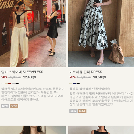
밀카 스퀘어넥 SLEEVELESS
마르세유 핀턱 DRESS
20%
28,000원
22,400원
28%
137,000원
98,640원
깔끔한 일자 스퀘어넥라인으로 바스트 듣뜸없이
플라워,블랙컬러 단독당일배송
안정적이게- 암홀이 넓지않아 부유방도 쏙-
얇은 어깨끈이 달려 넥라인부터 어깨까지 가녀린
튀는 느낌없이 단품으로도, 사계절 내내 이너레
라인으로 연출해주고요 앞뒤로 탄탄하게 핀턱이
이어드로도 함께하기 좋아요
잡혀있어 허리에 코르셋을한듯 우아해보이고 굉
장히 날씬하게도 연출되었어요♡