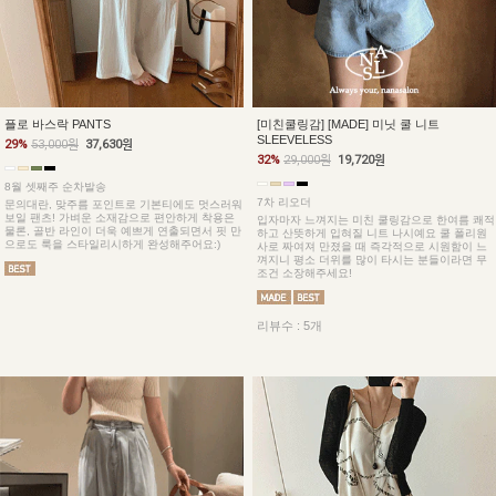
플로 바스락 PANTS
[미친쿨링감] [MADE] 미닛 쿨 니트
SLEEVELESS
29%
53,000원
37,630원
32%
29,000원
19,720원
8월 셋째주 순차발송
7차 리오더
문의대란, 맞주름 포인트로 기본티에도 멋스러워
보일 팬츠! 가벼운 소재감으로 편안하게 착용은
입자마자 느껴지는 미친 쿨링감으로 한여름 쾌적
물론, 골반 라인이 더욱 예쁘게 연출되면서 핏 만
하고 산뜻하게 입혀질 니트 나시예요 쿨 폴리원
으로도 룩을 스타일리시하게 완성해주어요:)
사로 짜여져 만졌을 때 즉각적으로 시원함이 느
껴지니 평소 더위를 많이 타시는 분들이라면 무
조건 소장해주세요!
리뷰수 : 5개