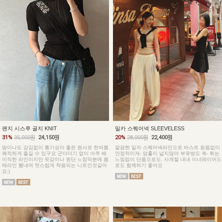
팬지 시스루 골지 KNIT
밀카 스퀘어넥 SLEEVELESS
31%
35,000원
24,150원
20%
28,000원
22,400원
땀이나도 감김없이 통기성이 좋은 원사로 한여름
깔끔한 일자 스퀘어넥라인으로 바스트 듣뜸없이
쾌적하게 즐길 수 있구요 군더더기 없이 아주 베
안정적이게- 암홀이 넓지않아 부유방도 쏙- 튀는
이직한 라인이지만 핏감이나 원단 느낌덕분에 몸
느낌없이 단품으로도, 사계절 내내 이너레이어드
매라인 뽐내며 멋스럽게 착용되는 니트인것같아
로도 함께하기 좋아요
요:)