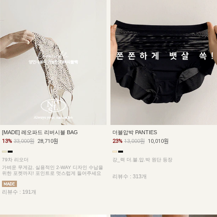
더블압박 PANTIES
[MADE] 레오파드 리버시블 BAG
23%
13,000원
10,010원
13%
33,000원
28,710원
강_력 더.블.압.박 원단 등장
79차 리오더
가벼운 무게감, 실용적인 2-WAY 디자인 수납을
위한 포켓까지! 포인트로 멋스럽게 들어주세요
리뷰수 : 313개
리뷰수 : 191개