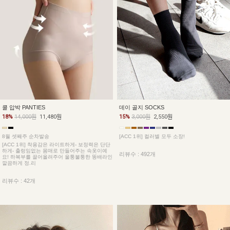
데이 골지 SOCKS
쿨 압박 PANTIES
15%
3,000원
2,550원
18%
14,000원
11,480원
[ACC 1위] 컬러별 모두 소장!
8월 셋째주 순차발송
[ACC 1위] 착용감은 라이트하게- 보정력은 단단
하게- 출렁임없는 몸매로 만들어주는 속옷이예
리뷰수 : 492개
요! 하복부를 끌어올려주어 울퉁불퉁한 똥배라인
깔끔하게 정.리
리뷰수 : 42개