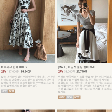
마르세유 핀턱 DRESS
[MADE] 아일렛 쿨링 썸머 KNIT
28%
137,000원
98,640원
27%
38,000원
27,740원
얇은 어깨끈이 달려 넥라인부터 어깨까지 가녀린
넥라인 안쪽에는 니트를 한겹 덧대어 레이어링효
라인으로 연출해주고요 앞뒤로 탄탄하게 핀턱이
과를 줬구요 아일렛원단과, 무지원단의 세련된
잡혀있어 허리에 코르셋을한듯 우아해보이고 굉
조합으로 니트 한장이지만 굉장히 꾸며진 느낌으
장히 날씬하게도 연출되었어요♡
로 연출해주는 기특한 아이템! 더운날씨에 이것
저것 겹쳐입는다는 생각조차도 버거울 때 도와드
릴게요!