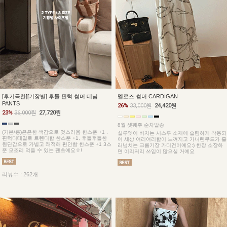
[후기극찬][기장별] 후들 핀턱 썸머 데님
멜로즈 썸머 CARDIGAN
PANTS
26%
33,000원
24,420원
23%
36,000원
27,720원
8월 셋째주 순차발송
(기본/롱)은은한 색감으로 멋스러움 한스푼 +1 ,
실루엣이 비치는 시스루 소재에 슬림하게 착용되
핀턱디테일로 트렌디함 한스푼 +1, 후들후들한
어 세상 여리여리함이 느껴지고 가녀린무드가 흘
원단감으로 가볍고 쾌적해 편안함 한스푼 +1 3스
러넘치는 크롭기장 가디건이예요:) 한장 소장하
푼 모조리 먹을 수 있는 팬츠예요ㅎ!
면 이리저리 쓰임이 많으실 거예요
리뷰수 : 262개