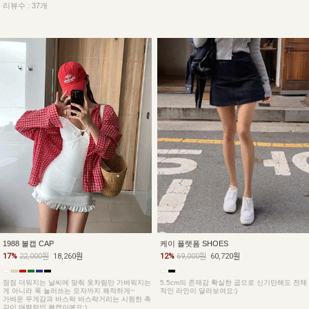
리뷰수 : 37개
1988 볼캡 CAP
케이 플랫폼 SHOES
17%
22,000원
18,260원
12%
69,000원
60,720원
점점 더워지는 날씨에 맞춰 옷차림만 가벼워지는
5.5cm의 존재감 확실한 굽으로 신기만해도 전체
게 아니라 푹 눌러쓰는 모자까지 쾌적하게~
적인 라인이 달라보여요:)
가벼운 무게감과 바스락 바스락거리는 시원한 촉
감이 매력적인 볼캡이예요:)