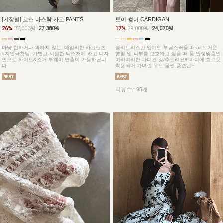
토이 썸머 CARDIGAN
[기장별] 코즈 바스락 카고 PANTS
17%
29,000원
24,070원
26%
37,000원
27,380원
슬리브리스만 입기엔 부담스러울 때 or 뜨거운
마냥 힙하거나 과하지 않는, 데일리한 카고팬츠
햇볕 및 피부를 보호하고 싶을 때 등 안성맞춤인
#지인극찬템. 가볍고 시원한 텍스처에 카고 디자
여리여리한 가디건 강/추드려요♥ 바디에 흐르듯
인으로 와이드&조거 투웨이 연출이 가능하답니
착용되어 가녀린 무드 물씬 풍겼던~
다
리뷰수 : 95개