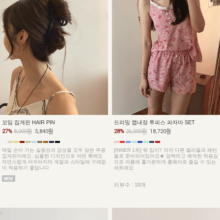
꼬임 집게핀 HAIR PIN
드리밍 캡내장 투피스 파자마 SET
27%
8,000원
5,840원
28%
26,000원
18,720원
매일 손이 가는 실용성과 감성을 모두 담은 무광
[INNER 1위] 뭐 입지? 각각 다른 컬러들과 패턴
집게핀이예요. 심플한 디자인으로 어떤 룩에도
들로 준비되어있어요★ 담백하고 쾌적한 착용감
자연스럽게 어우러지며 계절과 스타일에 구애없
으로 여름에 홀가분하게 홈웨어로 즐길 수 있는
이 착용하기 좋답니다
세트예요
리뷰수 : 18개