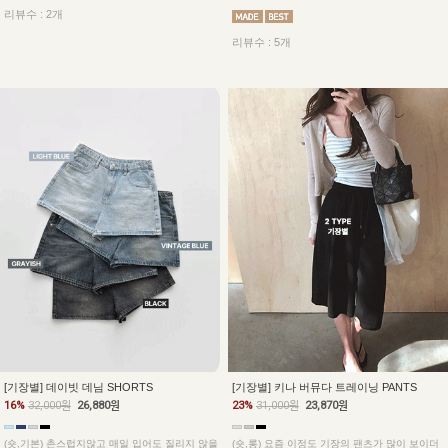
리뷰수 : 2개
리뷰수 : 5개
[기장별] 데이빗 데님 SHORTS
[기장별] 키나 버뮤다 트레이닝 PANTS
16%
32,000원
26,880원
23%
31,000원
23,870원
(숏,기본) 촌스럽지않고 매일 입어도 질리지 않을
(숏,롱) 요즘 이정도 기장의 팬츠가 많이 보이더