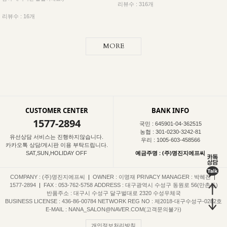
리뷰수 : 316개
리뷰수 : 16개
MORE
CUSTOMER CENTER
BANK INFO
1577-2894
국민 : 645901-04-362515
농협 : 301-0230-3242-81
유선상담 서비스는 진행하지않습니다.
우리 : 1005-603-458566
카카오톡 상담/게시판 이용 부탁드립니다.
예금주명 : (주)명진지에프씨
SAT,SUN,HOLIDAY OFF
COMPANY : (주)명진지에프씨
|
OWNER : 이명재
PRIVACY MANAGER : 박혜진
|
1577-2894
|
FAX : 053-762-5758
ADDRESS : 대구광역시 수성구 동원로 56(만촌동)
반품주소 : 대구시 수성구 달구벌대로 2320 수성우체국
BUSINESS LICENSE : 436-86-00784
NETWORK REG NO : 제2018-대구수성구-0282호
E-MAIL : NANA_SALON@NAVER.COM(고객문의불가)
개인정보처리방침