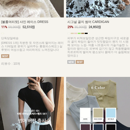
[볼륨여리핏] 샤인 레이스 DRESS
시그널 골지 썸머 CARDIGAN
11%
59,000원
52,510원
29%
35,000원
24,850원
단독당일배송
피부가 비쳐보일만큰 성근한 짜임이구요 세로결
의 골지 짜임이 들어가 밋밋함없이 왠지 더 시원
[DRESS 1위] 차분한 듯 자연스레 떨어지는 레이
해 보이는 느낌- 여름 니트원사의 가슬가슬한 느
스 디테일로 분위기 살려주는 롱원피스예요:) 실
낌이라 땀이나도 피부에 감기지 않고 착용했을때
루엣이 여성스럽고 여리하게도 느껴진답니다
차르르하게 떨어져 평소보다 몸매가 더 슬림해보
였어요:)
리뷰수 : 10개