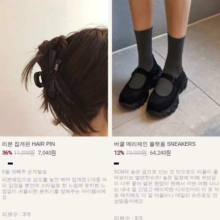
버클 메리제인 플랫폼 SNEAKERS
리본 집게핀 HAIR PIN
12%
73,000원
64,240원
36%
11,000원
7,040원
5CM의 높은 굽으로 신는 것 만으로도 비율이 좋
8월 셋째주 순차발송
아보이는 발편한슈즈! 높은 밑창에 비해 쿠션감
리본쉐입으로 감도를 높인 헤어 집게핀:) 대충 머
이 너무 좋아 발은 한없이 편해서 이번 여행 다니
리 집었을 뿐인데 스타일링 한 느낌에 유치한 느
는 내내 잘 신었고 베이직한 디자인이라 이 옷 저
낌없이 러블리한 분위기를 얹혀주는 아이템이예
옷 매치해도 다 잘 어울리니 데일리 슈즈로도 안
요
성맞춤이예요
리뷰수 : 3개
리뷰수 : 9개