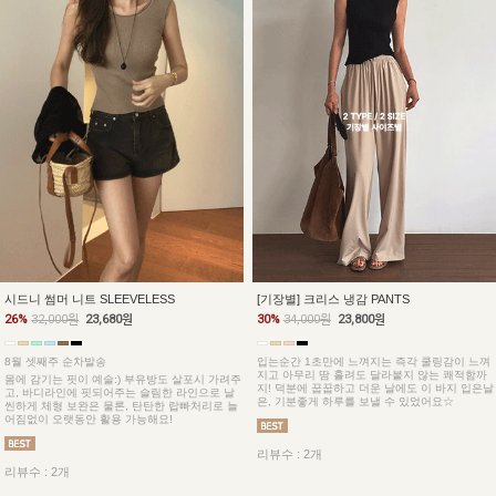
시드니 썸머 니트 SLEEVELESS
[기장별] 크리스 냉감 PANTS
26%
32,000원
23,680원
30%
34,000원
23,800원
8월 셋째주 순차발송
입는순간 1초만에 느껴지는 즉각 쿨링감이 느껴
지고 아무리 땀 흘려도 달라붙지 않는 쾌적함까
몸에 감기는 핏이 예술:) 부유방도 살포시 가려주
지! 덕분에 꿉꿉하고 더운 날에도 이 바지 입은날
고, 바디라인에 핏되어주는 슬림한 라인으로 날
은, 기분좋게 하루를 보낼 수 있었어요☆
씬하게 체형 보완은 물론, 탄탄한 랍빠처리로 늘
어짐없이 오랫동안 활용 가능해요!
리뷰수 : 2개
리뷰수 : 2개