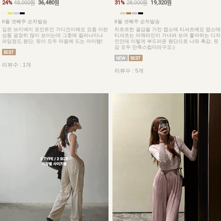
24%
48,000원
36,480원
31%
28,000원
19,320원
8월 셋째주 순차발송
8월 셋째주 순차발송
깊은 브이넥이 포인트인 가디건이예요 요즘 이런
차르르한 결감을 가진 캡소매 티셔츠예요 캡소매
상품 굉장히 많이 보이는데 그중에 컬러나이나
티셔츠는 어깨라인이 가녀려 보여 좋아하는 디자
파임정도,원단, 핏이 모두 마음에 드는 아이템!
인인데 이렇게 부드러운 원단으로 나와 촉감, 핏
감 모두 만족스럽더라구요:)
리뷰수 : 1개
리뷰수 : 5개