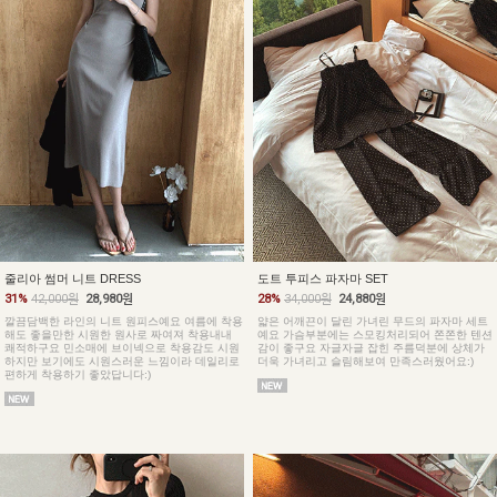
줄리아 썸머 니트 DRESS
도트 투피스 파자마 SET
31%
42,000원
28,980원
28%
34,000원
24,880원
깔끔담백한 라인의 니트 원피스예요 여름에 착용
얇은 어깨끈이 달린 가녀린 무드의 파자마 세트
해도 좋을만한 시원한 원사로 짜여져 착용내내
예요 가슴부분에는 스모킹처리되어 쫀쫀한 텐션
쾌적하구요 민소매에 브이넥으로 착용감도 시원
감이 좋구요 자글자글 잡힌 주름덕분에 상체가
하지만 보기에도 시원스러운 느낌이라 데일리로
더욱 가녀리고 슬림해보여 만족스러웠어요:)
편하게 착용하기 좋았답니다:)