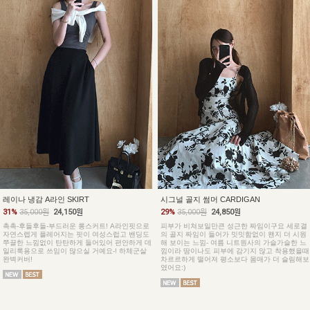
레이나 냉감 A라인 SKIRT
시그널 골지 썸머 CARDIGAN
31%
35,000원
24,150원
29%
35,000원
24,850원
촉촉-후들후들-부드러운 롱스커트! A라인핏으로
피부가 비쳐보일만큰 성근한 짜임이구요 세로결
자연스렙게 플레어지는 핏이 여성스럽고 밴딩도
의 골지 짜임이 들어가 밋밋함없이 왠지 더 시원
쭈끌한 느낌없이 탄탄하게 들어있어 편안하게 데
해 보이는 느낌- 여름 니트원사의 가슬가슬한 느
일리룩용으로 쓰임이 많으실 거예요-! 하체군살
낌이라 땀이나도 피부에 감기지 않고 착용했을때
완벽커버!
차르르하게 떨어져 평소보다 몸매가 더 슬림해보
였어요:)