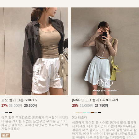
코모 썸머 크롭 SHIRTS
[MADE] 모그 썸머 CARDIGAN
27%
35,000원
25,500원
25%
29,000원
21,750원
아주 얇은 두께감으로 은은하게 피부결이 비쳐지
5차 리오더
니 은근 섹시한 느낌도 들었구요 무더운 날 이거
성근하게 짜여짐 틈 사이로 통기성 또한 훌륭해
하나만 걸쳐줘도 자외선 차단되는 효과까지 느껴
서 티셔츠, 나시 할거없이 가볍게 툭- 아우터로
지실거예요☆
걸치기 너무 좋더라구요 일교차 심한 날이나 장
마기간, 에어컨 바람이 강한 실내 사무실용으로
도 유용해 너무 추천드리는 가디건이랍니다:)