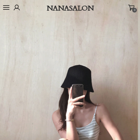
NANASALON
0
오늘출발🚚
BEST
NEW
MADE
OUTER
TOP
BOTTOM
D