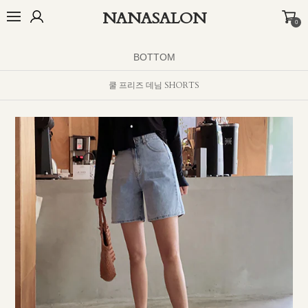
NANASALON
0
오늘출발🚚
BEST
NEW
MADE
OUTER
TOP
BOTTOM
D
BOTTOM
쿨 프리즈 데님 SHORTS