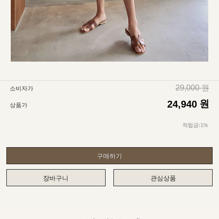
29,000 원
소비자가
원
24,940
상품가
적립금:1%
구매하기
장바구니
관심상품