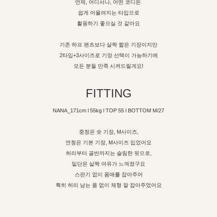
언제, 어디서나, 어떤 코디든
쉽게 어울려지는 타입으로
활용하기 좋으실 것 같아요
기존 하프 팬츠보다 살짝 짧은 기장이지만
2타입+3사이즈로 기장 선택이 가능하기에
모든 분들 만족 시켜드릴게요!
FITTING
NANA_171cm l 55kg l TOP 55 l BOTTOM M/27
중청은 숏 기장, M사이즈,
연청은 기본 기장, M사이즈 입었어요
허리부터 골반까지는 슬림한 핏으로,
밑단은 살짝 여유가 느껴졌구요
스판기 없이 몸매를 잡아주어
특히 허리 남는 품 없이 체형 잘 잡아주었어요