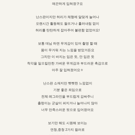
매끈하게 입혀졌구요
난스판이지만 허리가 체형에 알맞게 늘어나
오랜시간 활동해도 들뜨거나 흘러내림 없이
허리를 탄탄하게 잡아주어 불편함 없었어요!
보통 데님 하면 무게감이 있어 촬영 할 때
몸이 무거워 지는 느낌을 받았거든요
그치만 이 바지는 입은 듯, 안 입은 듯
착각을 일으킬만한 가벼운 무게감과 부드러운 촉감으로
아주 잘 입혀졌어요ㅎ
난스판 소재지만 빳빳한 느낌없이
기분 좋은 죄임으로
전체 레그라인을 부드럽게 감싸주니
출렁이는 군살이 퍼지거나 늘어나지 않아
너무 만족스러운 핏으로 입어졌어요
보기만 해도 시원해 보이는
연청,중청 2가지 컬러로