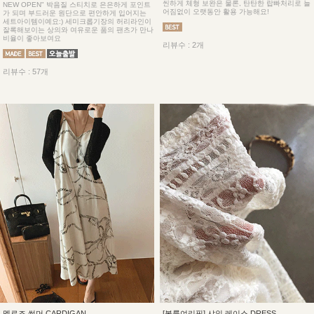
씬하게 체형 보완은 물론, 탄탄한 랍빠처리로 늘
NEW OPEN" 박음질 스티치로 은은하게 포인트
어짐없이 오랫동안 활용 가능해요!
가 되며 부드러운 원단으로 편안하게 입어지는
세트아이템이예요:) 세미크롭기장의 허리라인이
잘록해보이는 상의와 여유로운 품의 팬츠가 만나
비율이 좋아보여요
리뷰수 : 2개
리뷰수 : 57개
멜로즈 썸머 CARDIGAN
[볼륨여리핏] 샤인 레이스 DRESS