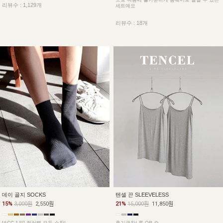
리뷰수 : 1,129개
세트예요
리뷰수 : 18개
데이 골지 SOCKS
텐셀 끈 SLEEVELESS
15%
3,000원
2,550원
21%
15,000원
11,850원
[ACC 1위] 컬러별 모두 소장!
후기극찬/ 롱 OR 숏