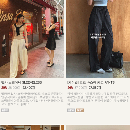
밀카 스퀘어넥 SLEEVELESS
[기장별] 코즈 바스락 카고 PANTS
20%
28,000원
22,400원
26%
37,000원
27,380원
깔끔한 일자 스퀘어넥라인으로 바스트 듣뜸없이
마냥 힙하거나 과하지 않는, 데일리한 카고팬츠
안정적이게- 암홀이 넓지않아 부유방도 쏙- 튀는
#지인극찬템. 가볍고 시원한 텍스처에 카고 디자
느낌없이 단품으로도, 사계절 내내 이너레이어드
인으로 와이드&조거 투웨이 연출이 가능하답니
로도 함께하기 좋아요
다