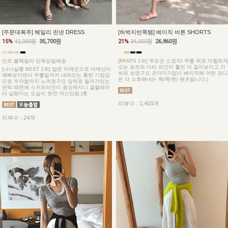
[허벅지반쪽템] 베이직 버튼 SHORTS
[주문대폭주] 헤일리 린넨 DRESS
21%
34,000원
26,860원
15%
42,000원
35,700원
[PANTS 1위] 무조건 소장각! 무릎 위로 아찔하게
민트,블랙컬러 단독당일배송
오는 숏츠라 다리 라인이 훨씬 더 길어보이고 가
[나나살롱 BEST 1위] 얇은 어깨끈으로 어깨선이
벼워 보였구요 군더더기없이 베이직해 어떤 코디
예뻐보이면서 무릎밑까지 내려오는 롱한 기장감
든 다 소화해내는 똑/똑/한/ 팬츠랍니다:)
으로 우아함까지 느껴졌구요 앞뒤로 들어가있는
핀턱 때문에 스커트라인이 풍성해지니 걸을때마
다 살랑이는 모습이 완전 여신강림:)훗
리뷰수 : 1,403개
리뷰수 : 24개