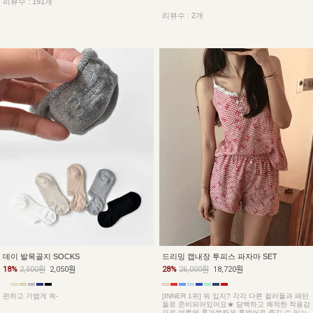
리뷰수 : 191개
리뷰수 : 2개
데이 발목골지 SOCKS
드리밍 캡내장 투피스 파자마 SET
18%
2,500원
2,050원
28%
26,000원
18,720원
편하고 가볍게 쏙-
[INNER 1위] 뭐 입지? 각각 다른 컬러들과 패턴
들로 준비되어있어요★ 담백하고 쾌적한 착용감
으로 여름에 홀가분하게 홈웨어로 즐길 수 있는