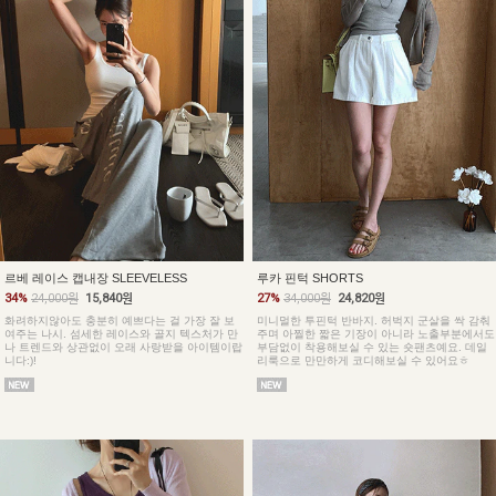
르베 레이스 캡내장 SLEEVELESS
루카 핀턱 SHORTS
34%
24,000원
15,840원
27%
34,000원
24,820원
화려하지않아도 충분히 예쁘다는 걸 가장 잘 보
미니멀한 투핀턱 반바지. 허벅지 군살을 싹 감춰
여주는 나시. 섬세한 레이스와 골지 텍스처가 만
주며 아찔한 짧은 기장이 아니라 노출부분에서도
나 트렌드와 상관없이 오래 사랑받을 아이템이랍
부담없이 착용해보실 수 있는 숏팬츠예요. 데일
니다:)!
리룩으로 만만하게 코디해보실 수 있어요ㅎ