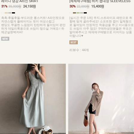
레이나 냉감 A라인 SKIRT
[재재재구매템] 하키 캡내장 SLEEVELESS
31%
35,000원
24,150원
30%
22,000원
15,400원
촉촉-후들후들-부드러운 롱스커트! A라인핏으로
[실시간 주문 1위] 무지,스트라이프 패턴으로 취
자연스렙게 플레어지는 핏이 여성스럽고
향에 맞게 골라주세요! 소프트한 캡이 일체형으
밴딩도 쭈끌한 느낌없이 탄탄하게 들어있어 편안
로 들어있어 안정적인 착용감을 주고 이너용으로
하게 데일리룩용으로 쓰임이 많으실 거예요-! 하
도 쓰임이 아주 많요! 구매하셨던분들은 무조건
체군살완벽커버!
알아봐주시고 재재재구매템으로 이어지는 상품
이랍니다♥
리뷰수 : 44개