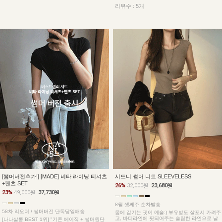
리뷰수 : 5개
[썸머버전추가!] [MADE] 비타 라이닝 티셔츠
시드니 썸머 니트 SLEEVELESS
+팬츠 SET
26%
32,000원
23,680원
23%
49,000원
37,730원
8월 셋째주 순차발송
58차 리오더 / 썸머버전 단독당일배송
몸에 감기는 핏이 예술:) 부유방도 살포시 가려주
고, 바디라인에 핏되어주는 슬림한 라인으로 날
[나나살롱 BEST 1위] "기존 베이직 + 썸머원단