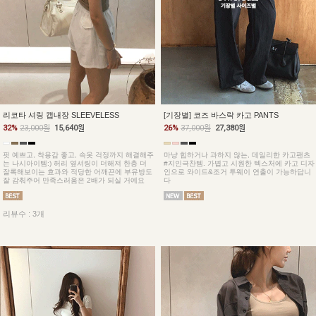
리코타 셔링 캡내장 SLEEVELESS
[기장별] 코즈 바스락 카고 PANTS
32%
23,000원
15,640원
26%
37,000원
27,380원
핏 예쁘고, 착용감 좋고, 속옷 걱정까지 해결해주
마냥 힙하거나 과하지 않는, 데일리한 카고팬츠
는 나시아이템:) 허리 옆셔링이 더해져 한층 더
#지인극찬템. 가볍고 시원한 텍스처에 카고 디자
잘록해보이는 효과와 적당한 어깨끈에 부유방도
인으로 와이드&조거 투웨이 연출이 가능하답니
잘 감춰주어 만족스러움은 2배가 되실 거예요
다
리뷰수 : 3개