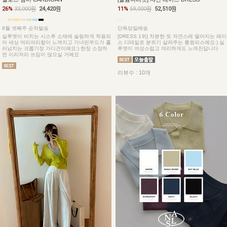
26%
33,000원
24,420원
11%
59,000원
52,510원
8월 셋째주 순차발송
단독당일배송
실루엣이 비치는 시스루 소재에 슬림하게 착용되
[DRESS 1위] 차분한 듯 자연스레 떨어지는 레이
어 세상 여리여리함이 느껴지고 가녀린무드가 흘
스 디테일로 분위기 살려주는 롱원피스예요:) 실
러넘치는 크롭기장 가디건이예요:) 한장 소장하
루엣이 여성스럽고 여리하게도 느껴진답니다
면 이리저리 쓰임이 많으실 거예요
리뷰수 : 10개