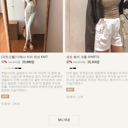
[극찬고퀄] 디에나 카라 린넨 KNIT
코모 썸머 크롭 SHIRTS
17%
36,000원
29,880원
27%
35,000원
25,500원
부담스러운 슬림핏이 아니라 적당히 내 몸에 밀
아주 얇은 두께감으로 은은하게 피부결이 비쳐지
착되는 느낌으로 부해보임 없이 여리한 실루엣이
니 은근 섹시한 느낌도 들었구요 무더운 날 이거
연출되어 만족스러웠구요 골반 언저리까지 내려
하나만 걸쳐줘도 자외선 차단되는 효과까지 느껴
오는 깔끔한 기장감으로 조금 더 깔끔한 무드로
지실거예요☆
연출- 카라디자인까지 더해져 전체적으로 굉장히
깔금한 모습이예요:)
리뷰수 : 1개
리뷰수 : 24개
MORE