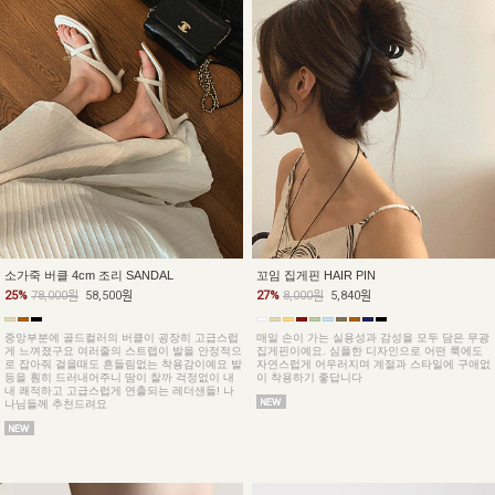
소가죽 버클 4cm 조리 SANDAL
꼬임 집게핀 HAIR PIN
25%
78,000원
58,500원
27%
8,000원
5,840원
중앙부분에 골드컬러의 버클이 굉장히 고급스럽
매일 손이 가는 실용성과 감성을 모두 담은 무광
게 느껴졌구요 여러줄의 스트랩이 발을 안정적으
집게핀이예요. 심플한 디자인으로 어떤 룩에도
로 잡아줘 걸을때도 흔들림없는 착용감이예요 발
자연스럽게 어우러지며 계절과 스타일에 구애없
등을 훤히 드러내어주니 땀이 찰까 걱정없이 내
이 착용하기 좋답니다
내 쾌적하고 고급스럽게 연출되는 레더샌들! 나
나님들께 추천드려요