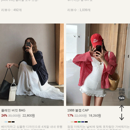
리뷰수 : 492개
리뷰수 : 1,039개
플레인 버킷 BAG
1988 볼캡 CAP
24%
30,000원
22,800원
17%
22,000원
18,260원
베이직하고 심플한 디자인으로 4계절 내내 유행
점점 더워지는 날씨에 맞춰 옷차림만 가벼워지는