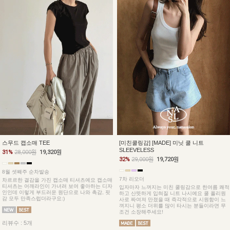
스무드 캡소매 TEE
[미친쿨링감] [MADE] 미닛 쿨 니트
SLEEVELESS
31%
28,000원
19,320원
32%
29,000원
19,720원
8월 셋째주 순차발송
7차 리오더
차르르한 결감을 가진 캡소매 티셔츠예요 캡소매
티셔츠는 어깨라인이 가녀려 보여 좋아하는 디자
입자마자 느껴지는 미친 쿨링감으로 한여름 쾌적
인인데 이렇게 부드러운 원단으로 나와 촉감, 핏
하고 산뜻하게 입혀질 니트 나시예요 쿨 폴리원
감 모두 만족스럽더라구요:)
사로 짜여져 만졌을 때 즉각적으로 시원함이 느
껴지니 평소 더위를 많이 타시는 분들이라면 무
조건 소장해주세요!
리뷰수 : 5개