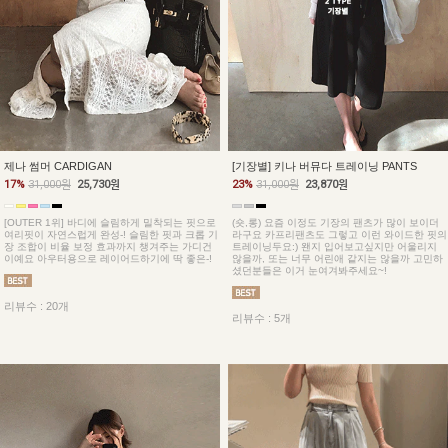
제나 썸머 CARDIGAN
[기장별] 키나 버뮤다 트레이닝 PANTS
17%
31,000원
25,730원
23%
31,000원
23,870원
[OUTER 1위] 바디에 슬림하게 밀착되는 핏으로
(숏,롱) 요즘 이정도 기장의 팬츠가 많이 보이더
여리핏이 자연스럽게 완성-! 슬림한 핏과 크롭 기
라구요 카프리팬츠도 그렇고 이런 와이드한 핏의
장 조합이 비율 보정 효과까지 챙겨주는 가디건
트레이닝두요:) 왠지 입어보고싶지만 어울리지
이예요 아우터용으로 레이어드하기에 딱 좋은-!
않을까, 또는 너무 어린애 같지는 않을까 고민하
셨던분들은 이거 눈여겨봐주세요~!
리뷰수 : 20개
리뷰수 : 5개