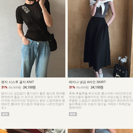
팬지 시스루 골지 KNIT
레이나 냉감 A라인 SKIRT
31%
35,000원
24,150원
31%
35,000원
24,150원
땀이나도 감김없이 통기성이 좋은 원사로 한여름
촉촉-후들후들-부드러운 롱스커트! A라인핏으로
쾌적하게 즐길 수 있구요 군더더기 없이 아주 베
자연스렙게 플레어지는 핏이 여성스럽고 밴딩도
이직한 라인이지만 핏감이나 원단 느낌덕분에 몸
쭈끌한 느낌없이 탄탄하게 들어있어 편안하게 데
매라인 뽐내며 멋스럽게 착용되는 니트인것같아
일리룩용으로 쓰임이 많으실 거예요-! 하체군살
요:)
완벽커버!