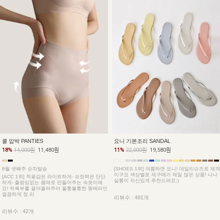
쿨 압박 PANTIES
요니 기본조리 SANDAL
18%
14,000원
11,480원
11%
22,000원
19,580원
8월 셋째주 순차발송
[SHOES 1위] 여름하면 요니! 데일리슈즈로 제격
이구요 색상별로 재구매가 제일 많은 상품! 나나
[ACC 1위] 착용감은 라이트하게- 보정력은 단단
살롱이 자신있게 추천드려요:)
하게- 출렁임없는 몸매로 만들어주는 속옷이예
요! 하복부를 끌어올려주어 울퉁불퉁한 똥배라인
깔끔하게 정.리
리뷰수 : 491개
리뷰수 : 42개