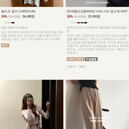
릴리프 썸머 CARDIGAN
[핏예쁨보장][MADE] 마레 카라 캡소매 KNIT
24%
48,000원
36,480원
26%
35,000원
25,900원
8월 셋째주 순차발송
45차 리오더_카키베이지,블랙컬러 단독당일배
송
깊은 브이넥이 포인트인 가디건이예요 요즘 이런
상품 굉장히 많이 보이는데 그중에 컬러나이나
[TOP 1위] 그냥쳐다만 보고있어도 여성스러움이
파임정도,원단, 핏이 모두 마음에 드는 아이템!
철철 흘러내리는- 여리고 가녀려보이는 니트예
요:) 잔잔한 골지원단에 카라넥, 거기에 원포인트
버튼까지, 입자마자 보호본능을 자극하는 여리한
핏으로, 사이즈 다운의 효과까지 있는 기특한 니
트예요♡
리뷰수 : 39개