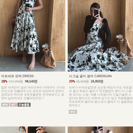
마르세유 핀턱 DRESS
시그널 골지 썸머 CARDIGAN
28%
137,000원
98,640원
29%
35,000원
24,850원
얇은 어깨끈이 달려 넥라인부터 어깨까지 가녀린
피부가 비쳐보일만큰 성근한 짜임이구요 세로결
라인으로 연출해주고요 앞뒤로 탄탄하게 핀턱이
의 골지 짜임이 들어가 밋밋함없이 왠지 더 시원
잡혀있어 허리에 코르셋을한듯 우아해보이고 굉
해 보이는 느낌- 여름 니트원사의 가슬가슬한 느
장히 날씬하게도 연출되었어요♡
낌이라 땀이나도 피부에 감기지 않고 착용했을때
차르르하게 떨어져 평소보다 몸매가 더 슬림해보
였어요:)