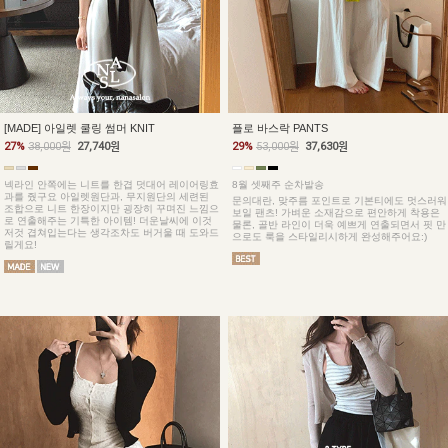
[MADE] 아일렛 쿨링 썸머 KNIT
플로 바스락 PANTS
27%
38,000원
27,740원
29%
53,000원
37,630원
넥라인 안쪽에는 니트를 한겹 덧대어 레이어링효
8월 셋째주 순차발송
과를 줬구요 아일렛원단과, 무지원단의 세련된
문의대란, 맞주름 포인트로 기본티에도 멋스러워
조합으로 니트 한장이지만 굉장히 꾸며진 느낌으
보일 팬츠! 가벼운 소재감으로 편안하게 착용은
로 연출해주는 기특한 아이템! 더운날씨에 이것
물론, 골반 라인이 더욱 예쁘게 연출되면서 핏 만
저것 겹쳐입는다는 생각조차도 버거울 때 도와드
으로도 룩을 스타일리시하게 완성해주어요:)
릴게요!