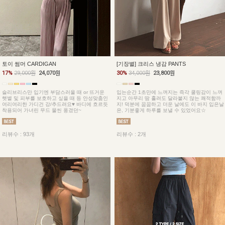
토이 썸머 CARDIGAN
[기장별] 크리스 냉감 PANTS
17%
29,000원
24,070원
30%
34,000원
23,800원
슬리브리스만 입기엔 부담스러울 때 or 뜨거운
입는순간 1초만에 느껴지는 즉각 쿨링감이 느껴
햇볕 및 피부를 보호하고 싶을 때 등 안성맞춤인
지고 아무리 땀 흘려도 달라붙지 않는 쾌적함까
여리여리한 가디건 강/추드려요♥ 바디에 흐르듯
지! 덕분에 꿉꿉하고 더운 날에도 이 바지 입은날
착용되어 가녀린 무드 물씬 풍겼던~
은, 기분좋게 하루를 보낼 수 있었어요☆
리뷰수 : 93개
리뷰수 : 2개