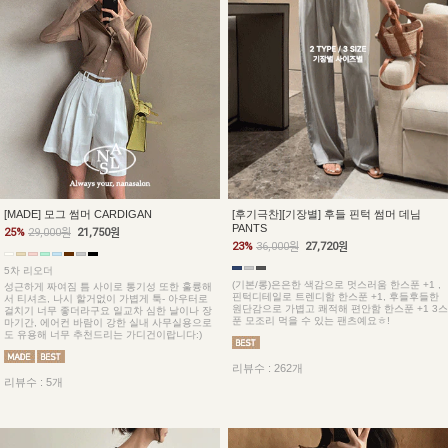
[MADE] 모그 썸머 CARDIGAN
[후기극찬][기장별] 후들 핀턱 썸머 데님
PANTS
25%
29,000원
21,750원
23%
36,000원
27,720원
5차 리오더
(기본/롱)은은한 색감으로 멋스러움 한스푼 +1 ,
성근하게 짜여짐 틈 사이로 통기성 또한 훌륭해
핀턱디테일로 트렌디함 한스푼 +1, 후들후들한
서 티셔츠, 나시 할거없이 가볍게 툭- 아우터로
원단감으로 가볍고 쾌적해 편안함 한스푼 +1 3스
걸치기 너무 좋더라구요 일교차 심한 날이나 장
푼 모조리 먹을 수 있는 팬츠예요ㅎ!
마기간, 에어컨 바람이 강한 실내 사무실용으로
도 유용해 너무 추천드리는 가디건이랍니다:)
리뷰수 : 262개
리뷰수 : 5개