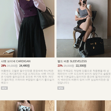
샤벳 브이넥 CARDIGAN
멜드 버튼 SLEEVELESS
28%
34,000원
24,480원
23%
29,000원
22,330원
여름에도 긴팔은 필수인만큼 옷장속에 하나씩은
원단 두께감도 적당해 단품으로 착용했을 때 상
가지고 계시겠지만 지금 소개드리는 샤벳 가디건
체라인이 너무 도드라져 보이지 않았구요 슬림핏
은 다양한 컬러감으로 포인트 주기에 제격- 게다
에 딱 기본같은느낌이지만 중간에 절개선이라던
가 합리적인 가격이라 부담없이 즐기기 좋으실거
지 넥라인의 버튼이 있어 너무 심심하지만은 않
예요☆
았답니다:)