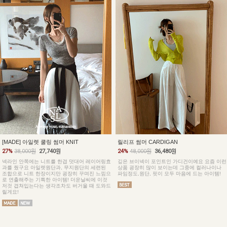
[MADE] 아일렛 쿨링 썸머 KNIT
릴리프 썸머 CARDIGAN
27%
38,000원
27,740원
24%
48,000원
36,480원
넥라인 안쪽에는 니트를 한겹 덧대어 레이어링효
깊은 브이넥이 포인트인 가디건이예요 요즘 이런
과를 줬구요 아일렛원단과, 무지원단의 세련된
상품 굉장히 많이 보이는데 그중에 컬러나이나
조합으로 니트 한장이지만 굉장히 꾸며진 느낌으
파임정도,원단, 핏이 모두 마음에 드는 아이템!
로 연출해주는 기특한 아이템! 더운날씨에 이것
저것 겹쳐입는다는 생각조차도 버거울 때 도와드
릴게요!