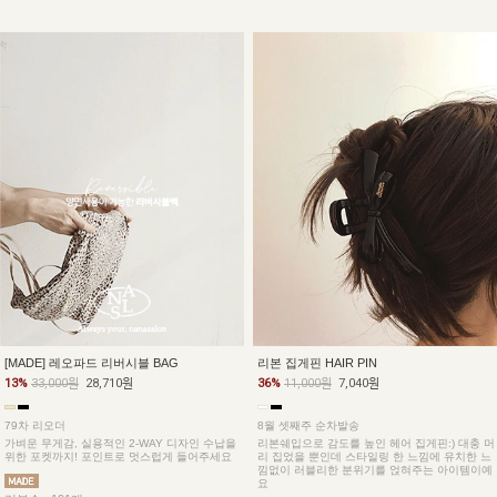
[MADE] 레오파드 리버시블 BAG
리본 집게핀 HAIR PIN
13%
33,000원
28,710원
36%
11,000원
7,040원
79차 리오더
8월 셋째주 순차발송
가벼운 무게감, 실용적인 2-WAY 디자인 수납을
리본쉐입으로 감도를 높인 헤어 집게핀:) 대충 머
위한 포켓까지! 포인트로 멋스럽게 들어주세요
리 집었을 뿐인데 스타일링 한 느낌에 유치한 느
낌없이 러블리한 분위기를 얹혀주는 아이템이예
요