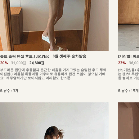
_
8월 셋째주 순차발송
솔트 슬림 텐셀 후드 JUMPER
[기장별] 피츠
20%
31,000원
24,800원
23%
36,0
부드러운 원단에 후들함과 은근한 비침을 가지고있는 슬림한 후드 투웨
(숏,기본,롱
이집업:) 여름철 휘뚤마뚤 아우터로 유용하게 완전 쓰임이 많으실 거예
는 팬츠! 투
요~ 캐주얼하게만 보이지않고 여리함도 한스푼
한 컬러로 어
리뷰수 : 3개
리뷰수 : 15개