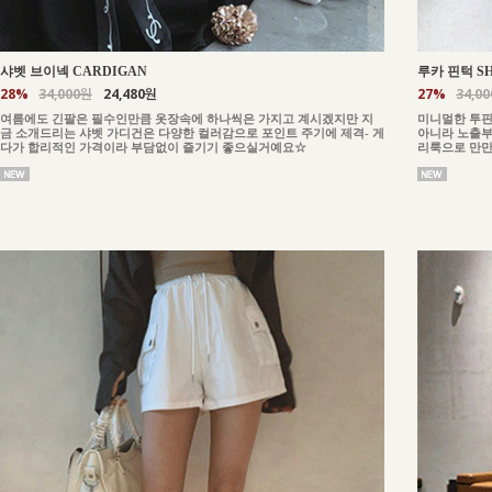
샤벳 브이넥 CARDIGAN
루카 핀턱 S
28%
34,000원
24,480원
27%
34,0
여름에도 긴팔은 필수인만큼 옷장속에 하나씩은 가지고 계시겠지만 지
미니멀한 투핀
금 소개드리는 샤벳 가디건은 다양한 컬러감으로 포인트 주기에 제격- 게
아니라 노출부
다가 합리적인 가격이라 부담없이 즐기기 좋으실거예요☆
리룩으로 만만