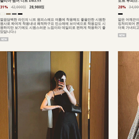
줄리아 썸머 니트 DRESS
도트 투피스 
31%
42,000원
28,980원
28%
34,0
깔끔담백한 라인의 니트 원피스예요 여름에 착용해도 좋을만한 시원한
얇은 어깨끈이
원사로 짜여져 착용내내 쾌적하구요 민소매에 브이넥으로 착용감도 시
킹처리되어 쫀
원하지만 보기에도 시원스러운 느낌이라 데일리로 편하게 착용하기 좋
더욱 가녀리고
았답니다:)