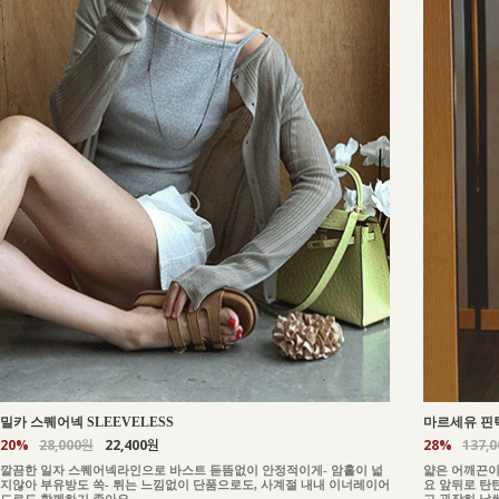
밀카 스퀘어넥 SLEEVELESS
마르세유 핀턱
20%
28,000원
22,400원
28%
137,
깔끔한 일자 스퀘어넥라인으로 바스트 듣뜸없이 안정적이게- 암홀이 넓
얇은 어깨끈이
지않아 부유방도 쏙- 튀는 느낌없이 단품으로도, 사계절 내내 이너레이어
요 앞뒤로 탄
드로도 함께하기 좋아요
고 굉장히 