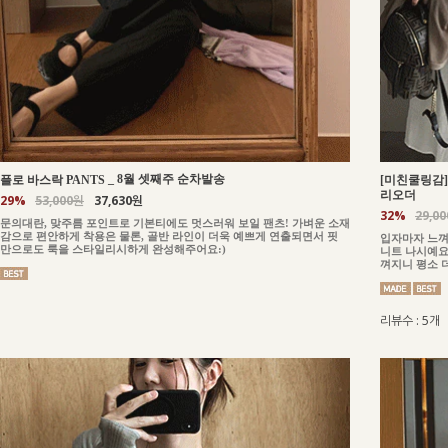
_
8월 셋째주 순차발송
플로 바스락 PANTS
[미친쿨링감] 
리오더
29%
53,000원
37,630원
32%
29,0
문의대란, 맞주름 포인트로 기본티에도 멋스러워 보일 팬츠! 가벼운 소재
감으로 편안하게 착용은 물론, 골반 라인이 더욱 예쁘게 연출되면서 핏
입자마자 느껴
만으로도 룩을 스타일리시하게 완성해주어요:)
니트 나시예요
껴지니 평소 
리뷰수 : 5개