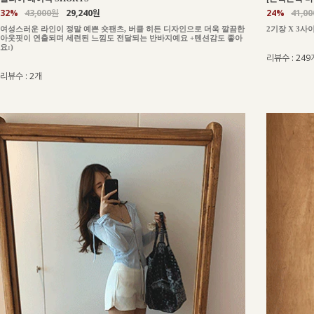
24%
41,0
32%
43,000원
29,240원
2기장 X 3사
여성스러운 라인이 정말 예쁜 숏팬츠, 버클 히든 디자인으로 더욱 깔끔한
아웃핏이 연출되며 세련된 느낌도 전달되는 반바지예요 +텐션감도 좋아
요:)
리뷰수 : 249
리뷰수 : 2개