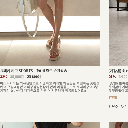
_
8월 셋째주 순차발송
크래커 카고 SHORTS
[기장별] 하버
32%
35,000원
23,800원
21%
34,0
바스락거리는 와샤원단으로 시원하고 쾌적한 착용감을 자랑하는 숏팬츠
(숏/롱) 한
예요 구김걱정없고 피부감김현상이 없어 여름원단으로 제격이구요 3부
두께감에 가벼
기장의 숏반바지 디자인으로 한층 더 시원하게 착용되었어요:)
밋밋함없이 포
리뷰수 : 84개