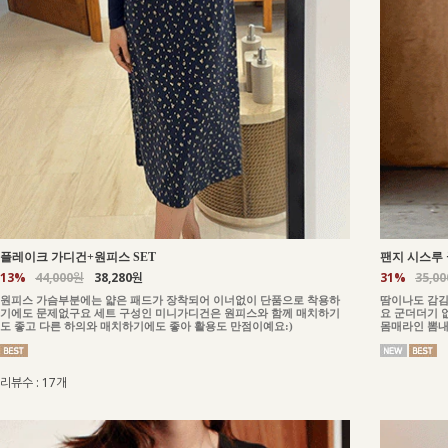
플레이크 가디건+원피스 SET
팬지 시스루 
13%
44,000원
38,280원
31%
35,0
원피스 가슴부분에는 얇은 패드가 장착되어 이너없이 단품으로 착용하
땀이나도 감김
기에도 문제없구요 세트 구성인 미니가디건은 원피스와 함께 매치하기
요 군더더기 
도 좋고 다른 하의와 매치하기에도 좋아 활용도 만점이예요:)
몸매라인 뽐내
리뷰수 : 17개