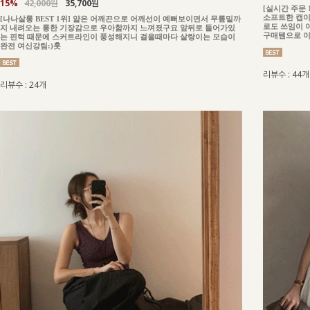
15%
42,000원
35,700원
[실시간 주문
소프트한 캡이
[나나살롱 BEST 1위] 얇은 어깨끈으로 어깨선이 예뻐보이면서 무릎밑까
로도 쓰임이 
지 내려오는 롱한 기장감으로 우아함까지 느껴졌구요 앞뒤로 들어가있
구매템으로 
는 핀턱 때문에 스커트라인이 풍성해지니 걸을때마다 살랑이는 모습이
완전 여신강림:)훗
리뷰수 : 44개
리뷰수 : 24개