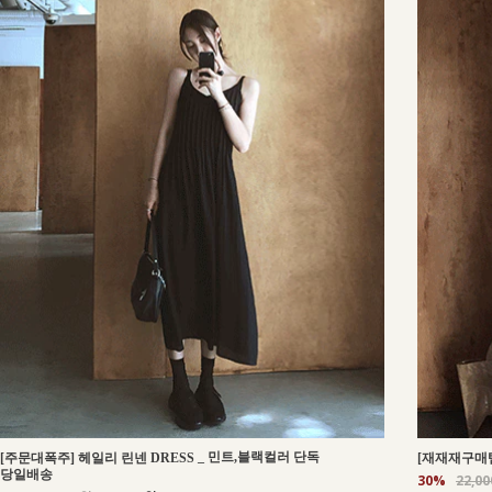
_
민트,블랙컬러 단독
[주문대폭주] 헤일리 린넨 DRESS
[재재재구매템
당일배송
30%
22,0