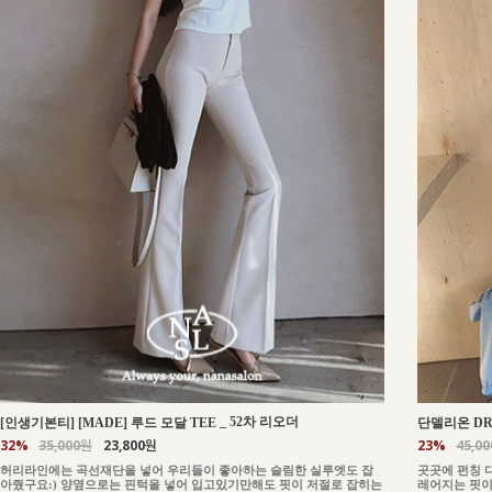
_
52차 리오더
[인생기본티] [MADE] 루드 모달 TEE
단델리온 DR
32%
35,000원
23,800원
23%
45,0
허리라인에는 곡선재단을 넣어 우리들이 좋아하는 슬림한 실루엣도 잡
곳곳에 펀칭 
아줬구요:) 양옆으로는 핀턱을 넣어 입고있기만해도 핏이 저절로 잡히는
레어지는 핏이