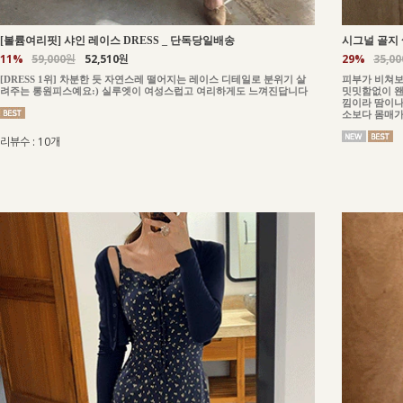
_
단독당일배송
[볼륨여리핏] 샤인 레이스 DRESS
시그널 골지 
11%
59,000원
52,510원
29%
35,0
[DRESS 1위] 차분한 듯 자연스레 떨어지는 레이스 디테일로 분위기 살
피부가 비쳐보
려주는 롱원피스예요:) 실루엣이 여성스럽고 여리하게도 느껴진답니다
밋밋함없이 왠
낌이라 땀이나
소보다 몸매가
리뷰수 : 10개