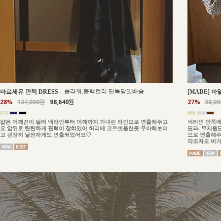
_
플라워,블랙컬러 단독당일배송
마르세유 핀턱 DRESS
[MADE] 아
28%
137,000원
98,640원
27%
38,0
얇은 어깨끈이 달려 넥라인부터 어깨까지 가녀린 라인으로 연출해주고
넥라인 안쪽에
요 앞뒤로 탄탄하게 핀턱이 잡혀있어 허리에 코르셋을한듯 우아해보이
단과, 무지원
고 굉장히 날씬하게도 연출되었어요♡
으로 연출해주
각조차도 버거