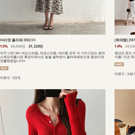
마리앤 플라워 DRESS
[최애템] [M
13%
36,000원
31,320원
14%
29,0
자꾸 나만 봐♥ 여신스러움, 여성스러움, 여리함 모두 다 가지고있는 원피
원단도,핏도 
스에요여름시즌 휴양지에서도 빛을 발하면서 플라워패턴으로 돋보이게
이템! 이건 
연출해준답니다♥
리뷰수 : 345
리뷰수 : 59개