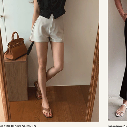
[쫀득쫀득 마
클리어 베이직 SHORTS