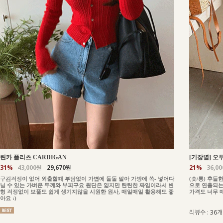
린카 플리츠 CARDIGAN
[기장별] 오투
31%
43,000원
29,670원
21%
36,0
구김걱정이 없어 외출할때 부담없이 가볍에 돌돌 말아 가방에 쏙- 넣어다
(숏/롱) 후
닐 수 있는 가벼운 두께와 부피구요 원단은 얇지만 탄탄한 짜임이라서 변
으로 연출되는
형 걱정없이 보풀도 쉽게 생기지않을 시원한 원사, 매일매일 활용해도 좋
가격도 너무 
아요 :)
리뷰수 : 36개