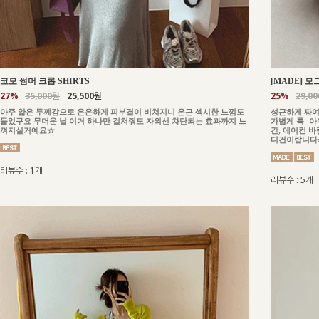
코모 썸머 크롭 SHIRTS
[MADE] 모
27%
35,000원
25,500원
25%
29,0
아주 얇은 두께감으로 은은하게 피부결이 비쳐지니 은근 섹시한 느낌도
성근하게 짜여
들었구요 무더운 날 이거 하나만 걸쳐줘도 자외선 차단되는 효과까지 느
가볍게 툭- 
껴지실거예요☆
간, 에어컨 
디건이랍니다:
리뷰수 : 1개
리뷰수 : 5개