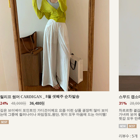
_
8월 셋째주 순차발송
릴리프 썸머 CARDIGAN
스무드 캡소매
24%
48,000원
36,480원
31%
28,0
깊은 브이넥이 포인트인 가디건이예요 요즘 이런 상품 굉장히 많이 보이
차르르한 결감
는데 그중에 컬러나이나 파임정도,원단, 핏이 모두 마음에 드는 아이템!
가녀려 보여 
핏감 모두 만
리뷰수 : 5개