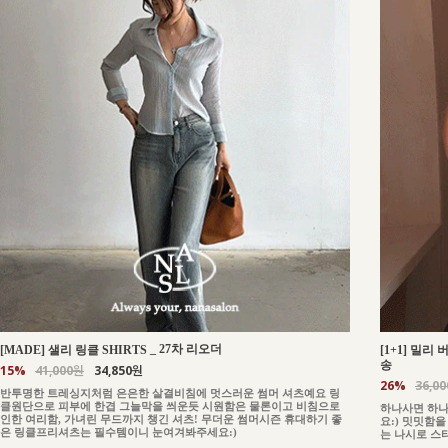
_
27차 리오더
[MADE] 샐리 링클 SHIRTS
[1+1] 밀리
송
15%
41,000원
34,850원
26%
36,0
반투명한 트레싱지처럼 은은한 살결비침에 멋스러운 썸머 셔츠예요 링
클원단으로 피부에 한겹 그늘막을 씌운듯 시원함은 물론이고 비침으로
하나사면 하나
인한 여리함, 가녀린 무드까지 챙긴 셔츠! 무더운 썸머시즌 휴대하기 좋
요:) 밋밋함
은 링클프리셔츠는 필수템이니 눈여겨봐주세요:)
는 나시로 스