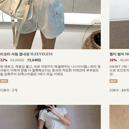
젬마 썸머 SK
리코타 셔링 캡내장 SLEEVELESS
26%
40,0
32%
23,000원
15,640원
[SKIRT 1
핏 예쁘고, 착용감 좋고, 속옷 걱정까지 해결해주는 나시아이템:) 허리 옆
으로 포인트까
셔링이 더해져 한층 더 잘록해보이는 효과와 적당한 어깨끈에 부유방도
요!
잘 감춰주어 만족스러움은 2배가 되실 거예요
리뷰수 : 84개
리뷰수 : 3개