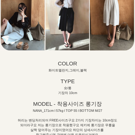
COLOR
화이트멜란지,그레이,블랙
TYPE
숏/롱
기장차 10cm
MODEL - 착용사이즈 롱기장
NANA_171cm l 57kg l TOP 55 l BOTTOM M/27
허리는 밴딩처리되어 FREE사이즈구요 2가지 기장차이는 10cm정도
되더라구요 저는 롱기장으로 착용했구요 제키에 롱기장은 무릎을
살짝 덮어주는 기장이였어요 하단의 상세사이즈를
참고해주시면 구매에 더욱 도움되실거예요