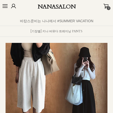
NANASALON
0
오늘출발🚚
BEST
NEW
MADE
OUTER
TOP
BOTTOM
D
바캉스준비는 나나에서 #SUMMER VACATION
[기장별] 키나 버뮤다 트레이닝 PANTS