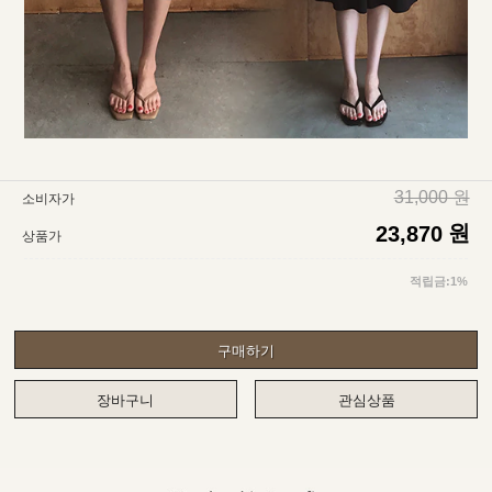
31,000 원
소비자가
원
23,870
상품가
적립금:1%
구매하기
장바구니
관심상품