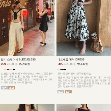
밀카 스퀘어넥 SLEEVELESS
마르세유 핀턱 DRESS
20%
28,000원
22,400원
28%
137,000원
98,640원
깔끔한 일자 스퀘어넥라인으로 바스트 듣뜸없이
플라워,블랙컬러 단독당일배송
안정적이게- 암홀이 넓지않아 부유방도 쏙-
얇은 어깨끈이 달려 넥라인부터 어깨까지 가녀린
튀는 느낌없이 단품으로도, 사계절 내내 이너레
라인으로 연출해주고요 앞뒤로 탄탄하게 핀턱이
이어드로도 함께하기 좋아요
잡혀있어 허리에 코르셋을한듯 우아해보이고 굉
장히 날씬하게도 연출되었어요♡