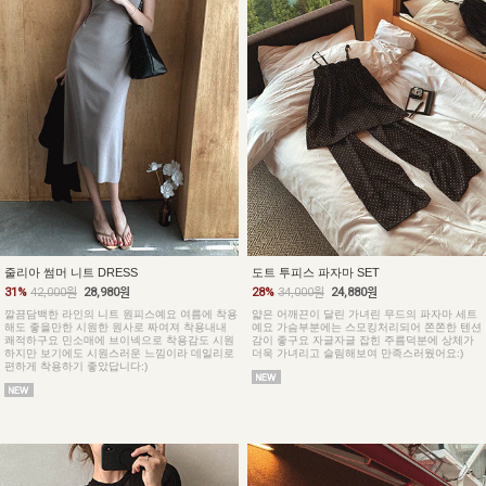
줄리아 썸머 니트 DRESS
도트 투피스 파자마 SET
31%
42,000원
28,980원
28%
34,000원
24,880원
깔끔담백한 라인의 니트 원피스예요 여름에 착용
얇은 어깨끈이 달린 가녀린 무드의 파자마 세트
해도 좋을만한 시원한 원사로 짜여져 착용내내
예요 가슴부분에는 스모킹처리되어 쫀쫀한 텐션
쾌적하구요 민소매에 브이넥으로 착용감도 시원
감이 좋구요 자글자글 잡힌 주름덕분에 상체가
하지만 보기에도 시원스러운 느낌이라 데일리로
더욱 가녀리고 슬림해보여 만족스러웠어요:)
편하게 착용하기 좋았답니다:)