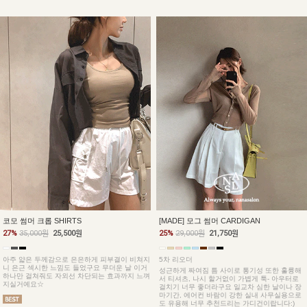
코모 썸머 크롭 SHIRTS
[MADE] 모그 썸머 CARDIGAN
27%
35,000원
25,500원
25%
29,000원
21,750원
아주 얇은 두께감으로 은은하게 피부결이 비쳐지
5차 리오더
니 은근 섹시한 느낌도 들었구요 무더운 날 이거
성근하게 짜여짐 틈 사이로 통기성 또한 훌륭해
하나만 걸쳐줘도 자외선 차단되는 효과까지 느껴
서 티셔츠, 나시 할거없이 가볍게 툭- 아우터로
지실거예요☆
걸치기 너무 좋더라구요 일교차 심한 날이나 장
마기간, 에어컨 바람이 강한 실내 사무실용으로
도 유용해 너무 추천드리는 가디건이랍니다:)