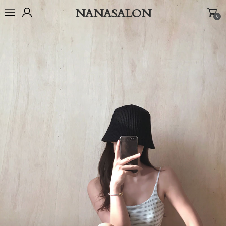
NANASALON
0
오늘출발🚚
BEST
NEW
MADE
OUTER
TOP
BOTTOM
D