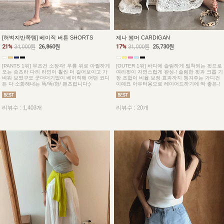
[허벅지반쪽템] 베이직 버튼 SHORTS
제나 썸머 CARDIGAN
21%
34,000원
26,860원
17%
31,000원
25,730원
[PANTS 1위] 무조건 소장각! 무릎 위로 아찔하게
[OUTER 1위] 바디에 슬림하게 밀착되는 핏으로
오는 숏츠라 다리 라인이 훨씬 더 길어보이고 가
여리핏이 자연스럽게 완성-! 슬림한 핏과 크롭 기
벼워 보였구요 군더더기없이 베이직해 어떤 코디
장 조합이 비율 보정 효과까지 챙겨주는 가디건
든 다 소화해내는 똑/똑/한/ 팬츠랍니다:)
이예요 아우터용으로 레이어드하기에 딱 좋은-!
리뷰수 : 1,403개
리뷰수 : 20개