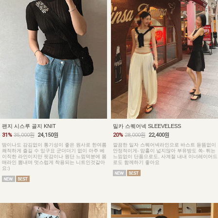
팬지 시스루 골지 KNIT
밀카 스퀘어넥 SLEEVELESS
31%
35,000원
24,150원
20%
28,000원
22,400원
땀이나도 감김없이 통기성이 좋은 원사로 한여름
깔끔한 일자 스퀘어넥라인으로 바스트 듣뜸없이
쾌적하게 즐길 수 있구요 군더더기 없이 아주 베
안정적이게- 암홀이 넓지않아 부유방도 쏙- 튀는
이직한 라인이지만 핏감이나 원단 느낌덕분에 몸
느낌없이 단품으로도, 사계절 내내 이너레이어드
매라인 뽐내며 멋스럽게 착용되는 니트인것같아
로도 함께하기 좋아요
요:)