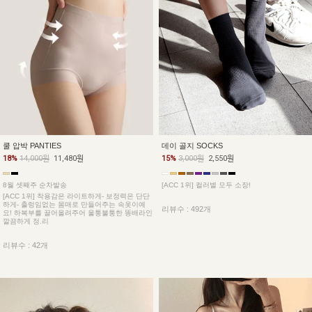
데이 골지 SOCKS
쿨 압박 PANTIES
15%
3,000원
2,550원
18%
14,000원
11,480원
[ACC 1위] 컬러별 모두 소장!
8월 셋째주 순차발송
[ACC 1위] 착용감은 라이트하게- 보정력은 단단
하게- 출렁임없는 몸매로 만들어주는 속옷이예
리뷰수 : 492개
요! 하복부를 끌어올려주어 울퉁불퉁한 똥배라인
깔끔하게 정.리
리뷰수 : 42개