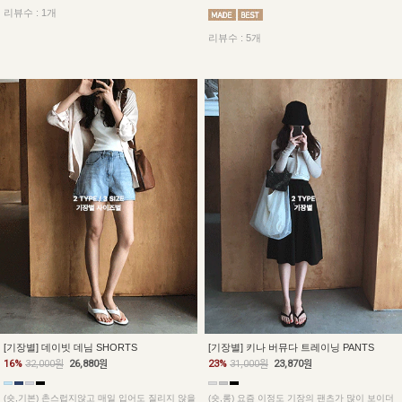
리뷰수 : 1개
리뷰수 : 5개
[기장별] 데이빗 데님 SHORTS
[기장별] 키나 버뮤다 트레이닝 PANTS
16%
32,000원
26,880원
23%
31,000원
23,870원
(숏,기본) 촌스럽지않고 매일 입어도 질리지 않을
(숏,롱) 요즘 이정도 기장의 팬츠가 많이 보이더