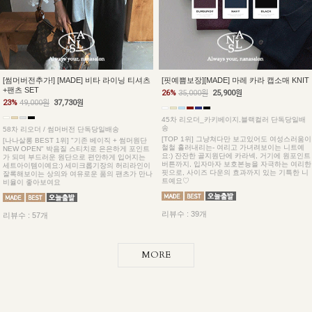
[썸머버전추가!] [MADE] 비타 라이닝 티셔츠
[핏예쁨보장][MADE] 마레 카라 캡소매 KNIT
+팬츠 SET
26%
35,000원
25,900원
23%
49,000원
37,730원
45차 리오더_카키베이지,블랙컬러 단독당일배
송
58차 리오더 / 썸머버전 단독당일배송
[TOP 1위] 그냥쳐다만 보고있어도 여성스러움이
[나나살롱 BEST 1위] "기존 베이직 + 썸머원단
철철 흘러내리는- 여리고 가녀려보이는 니트예
NEW OPEN" 박음질 스티치로 은은하게 포인트
요:) 잔잔한 골지원단에 카라넥, 거기에 원포인트
가 되며 부드러운 원단으로 편안하게 입어지는
버튼까지, 입자마자 보호본능을 자극하는 여리한
세트아이템이예요:) 세미크롭기장의 허리라인이
핏으로, 사이즈 다운의 효과까지 있는 기특한 니
잘록해보이는 상의와 여유로운 품의 팬츠가 만나
트예요♡
비율이 좋아보여요
리뷰수 : 39개
리뷰수 : 57개
MORE