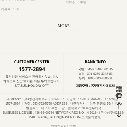
리뷰수 : 316개
리뷰수 : 16개
MORE
CUSTOMER CENTER
BANK INFO
1577-2894
국민 : 645901-04-362515
농협 : 301-0230-3242-81
유선상담 서비스는 진행하지않습니다.
우리 : 1005-603-458566
카카오톡 상담/게시판 이용 부탁드립니다.
예금주명 : (주)명진지에프씨
SAT,SUN,HOLIDAY OFF
COMPANY : (주)명진지에프씨
|
OWNER : 이명재
PRIVACY MANAGER : 박혜진
|
1577-2894
|
FAX : 053-762-5758
ADDRESS : 대구광역시 수성구 동원로 56(만촌동)
반품주소 : 대구시 수성구 달구벌대로 2320 수성우체국
BUSINESS LICENSE : 436-86-00784
NETWORK REG NO : 제2018-대구수성구-0282호
E-MAIL : NANA_SALON@NAVER.COM(고객문의불가)
개인정보처리방침