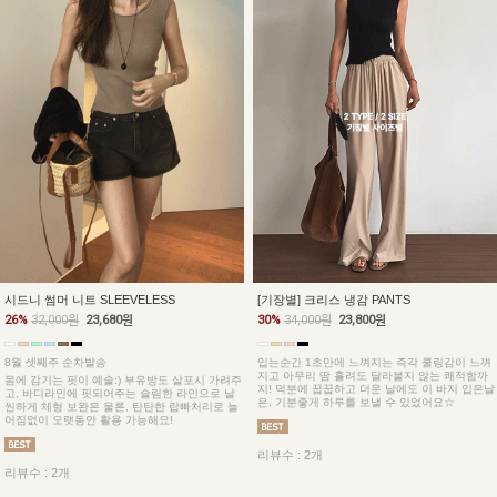
시드니 썸머 니트 SLEEVELESS
[기장별] 크리스 냉감 PANTS
26%
32,000원
23,680원
30%
34,000원
23,800원
8월 셋째주 순차발송
입는순간 1초만에 느껴지는 즉각 쿨링감이 느껴
지고 아무리 땀 흘려도 달라붙지 않는 쾌적함까
몸에 감기는 핏이 예술:) 부유방도 살포시 가려주
지! 덕분에 꿉꿉하고 더운 날에도 이 바지 입은날
고, 바디라인에 핏되어주는 슬림한 라인으로 날
은, 기분좋게 하루를 보낼 수 있었어요☆
씬하게 체형 보완은 물론, 탄탄한 랍빠처리로 늘
어짐없이 오랫동안 활용 가능해요!
리뷰수 : 2개
리뷰수 : 2개