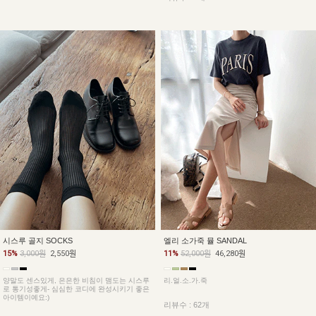
시스루 골지 SOCKS
엘리 소가죽 뮬 SANDAL
15%
3,000원
2,550원
11%
52,000원
46,280원
양말도 센스있게, 은은한 비침이 맴도는 시스루
리.얼.소.가.죽
로 통기성좋게- 심심한 코디에 완성시키기 좋은
아이템이예요:)
리뷰수 : 62개