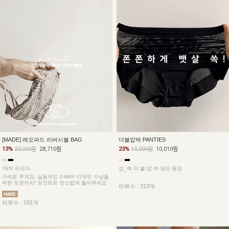
더블압박 PANTIES
[MADE] 레오파드 리버시블 BAG
23%
13,000원
10,010원
13%
33,000원
28,710원
강_력 더.블.압.박 원단 등장
79차 리오더
가벼운 무게감, 실용적인 2-WAY 디자인 수납을
위한 포켓까지! 포인트로 멋스럽게 들어주세요
리뷰수 : 313개
리뷰수 : 191개