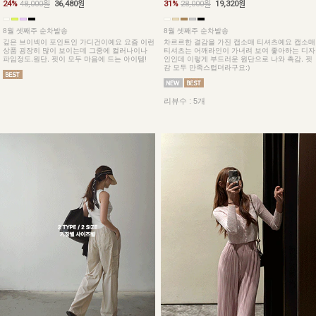
24%
48,000원
36,480원
31%
28,000원
19,320원
8월 셋째주 순차발송
8월 셋째주 순차발송
깊은 브이넥이 포인트인 가디건이예요 요즘 이런
차르르한 결감을 가진 캡소매 티셔츠예요 캡소매
상품 굉장히 많이 보이는데 그중에 컬러나이나
티셔츠는 어깨라인이 가녀려 보여 좋아하는 디자
파임정도,원단, 핏이 모두 마음에 드는 아이템!
인인데 이렇게 부드러운 원단으로 나와 촉감, 핏
감 모두 만족스럽더라구요:)
리뷰수 : 5개