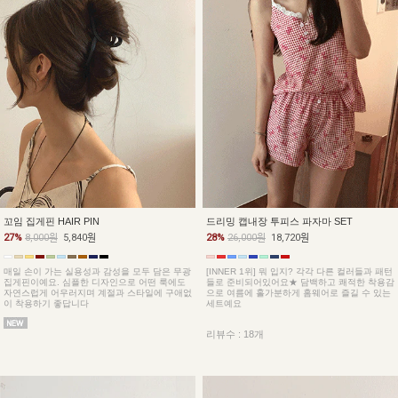
꼬임 집게핀 HAIR PIN
드리밍 캡내장 투피스 파자마 SET
27%
8,000원
5,840원
28%
26,000원
18,720원
매일 손이 가는 실용성과 감성을 모두 담은 무광
[INNER 1위] 뭐 입지? 각각 다른 컬러들과 패턴
집게핀이예요. 심플한 디자인으로 어떤 룩에도
들로 준비되어있어요★ 담백하고 쾌적한 착용감
자연스럽게 어우러지며 계절과 스타일에 구애없
으로 여름에 홀가분하게 홈웨어로 즐길 수 있는
이 착용하기 좋답니다
세트예요
리뷰수 : 18개