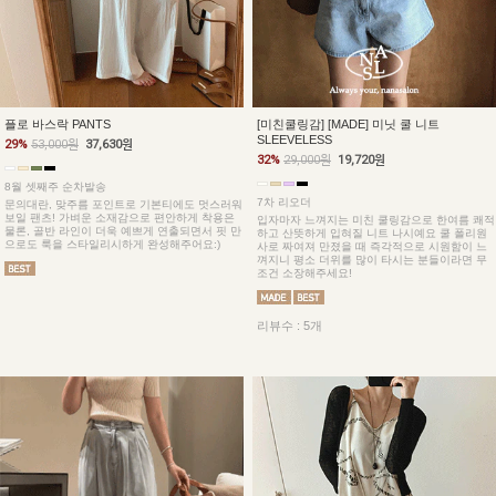
플로 바스락 PANTS
[미친쿨링감] [MADE] 미닛 쿨 니트
SLEEVELESS
29%
53,000원
37,630원
32%
29,000원
19,720원
8월 셋째주 순차발송
7차 리오더
문의대란, 맞주름 포인트로 기본티에도 멋스러워
보일 팬츠! 가벼운 소재감으로 편안하게 착용은
입자마자 느껴지는 미친 쿨링감으로 한여름 쾌적
물론, 골반 라인이 더욱 예쁘게 연출되면서 핏 만
하고 산뜻하게 입혀질 니트 나시예요 쿨 폴리원
으로도 룩을 스타일리시하게 완성해주어요:)
사로 짜여져 만졌을 때 즉각적으로 시원함이 느
껴지니 평소 더위를 많이 타시는 분들이라면 무
조건 소장해주세요!
리뷰수 : 5개