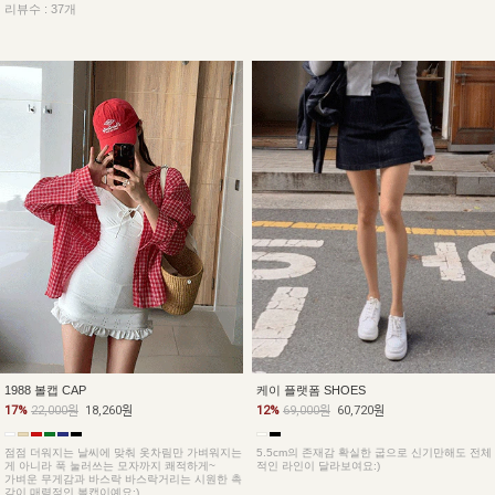
리뷰수 : 37개
1988 볼캡 CAP
케이 플랫폼 SHOES
17%
22,000원
18,260원
12%
69,000원
60,720원
점점 더워지는 날씨에 맞춰 옷차림만 가벼워지는
5.5cm의 존재감 확실한 굽으로 신기만해도 전체
게 아니라 푹 눌러쓰는 모자까지 쾌적하게~
적인 라인이 달라보여요:)
가벼운 무게감과 바스락 바스락거리는 시원한 촉
감이 매력적인 볼캡이예요:)