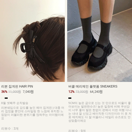
버클 메리제인 플랫폼 SNEAKERS
리본 집게핀 HAIR PIN
12%
73,000원
64,240원
36%
11,000원
7,040원
5CM의 높은 굽으로 신는 것 만으로도 비율이 좋
8월 셋째주 순차발송
아보이는 발편한슈즈! 높은 밑창에 비해 쿠션감
리본쉐입으로 감도를 높인 헤어 집게핀:) 대충 머
이 너무 좋아 발은 한없이 편해서 이번 여행 다니
리 집었을 뿐인데 스타일링 한 느낌에 유치한 느
는 내내 잘 신었고 베이직한 디자인이라 이 옷 저
낌없이 러블리한 분위기를 얹혀주는 아이템이예
옷 매치해도 다 잘 어울리니 데일리 슈즈로도 안
요
성맞춤이예요
리뷰수 : 3개
리뷰수 : 9개