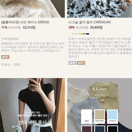
[볼륨여리핏] 샤인 레이스 DRESS
시그널 골지 썸머 CARDIGAN
11%
59,000원
52,510원
29%
35,000원
24,850원
단독당일배송
피부가 비쳐보일만큰 성근한 짜임이구요 세로결
의 골지 짜임이 들어가 밋밋함없이 왠지 더 시원
[DRESS 1위] 차분한 듯 자연스레 떨어지는 레이
해 보이는 느낌- 여름 니트원사의 가슬가슬한 느
스 디테일로 분위기 살려주는 롱원피스예요:) 실
낌이라 땀이나도 피부에 감기지 않고 착용했을때
루엣이 여성스럽고 여리하게도 느껴진답니다
차르르하게 떨어져 평소보다 몸매가 더 슬림해보
였어요:)
리뷰수 : 10개