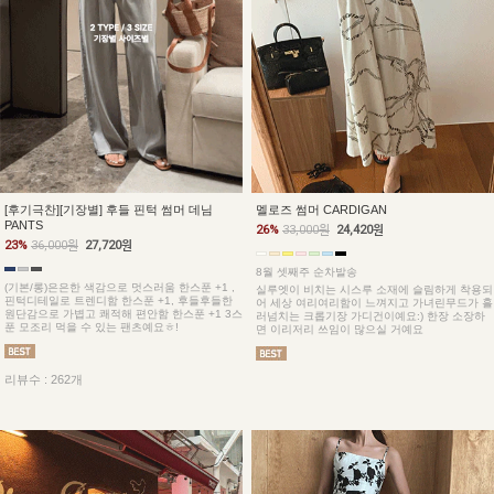
[후기극찬][기장별] 후들 핀턱 썸머 데님
멜로즈 썸머 CARDIGAN
PANTS
26%
33,000원
24,420원
23%
36,000원
27,720원
8월 셋째주 순차발송
(기본/롱)은은한 색감으로 멋스러움 한스푼 +1 ,
실루엣이 비치는 시스루 소재에 슬림하게 착용되
핀턱디테일로 트렌디함 한스푼 +1, 후들후들한
어 세상 여리여리함이 느껴지고 가녀린무드가 흘
원단감으로 가볍고 쾌적해 편안함 한스푼 +1 3스
러넘치는 크롭기장 가디건이예요:) 한장 소장하
푼 모조리 먹을 수 있는 팬츠예요ㅎ!
면 이리저리 쓰임이 많으실 거예요
리뷰수 : 262개