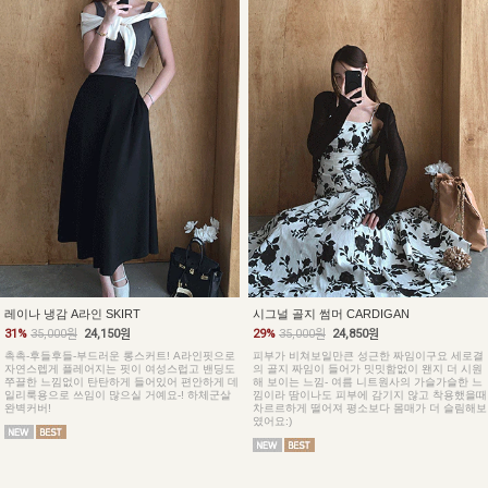
레이나 냉감 A라인 SKIRT
시그널 골지 썸머 CARDIGAN
31%
35,000원
24,150원
29%
35,000원
24,850원
촉촉-후들후들-부드러운 롱스커트! A라인핏으로
피부가 비쳐보일만큰 성근한 짜임이구요 세로결
자연스렙게 플레어지는 핏이 여성스럽고 밴딩도
의 골지 짜임이 들어가 밋밋함없이 왠지 더 시원
쭈끌한 느낌없이 탄탄하게 들어있어 편안하게 데
해 보이는 느낌- 여름 니트원사의 가슬가슬한 느
일리룩용으로 쓰임이 많으실 거예요-! 하체군살
낌이라 땀이나도 피부에 감기지 않고 착용했을때
완벽커버!
차르르하게 떨어져 평소보다 몸매가 더 슬림해보
였어요:)