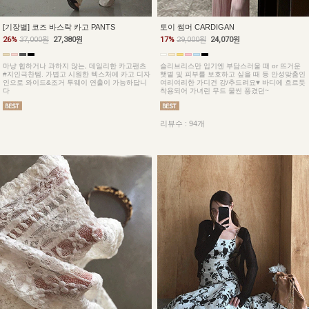
토이 썸머 CARDIGAN
[기장별] 코즈 바스락 카고 PANTS
17%
29,000원
24,070원
26%
37,000원
27,380원
슬리브리스만 입기엔 부담스러울 때 or 뜨거운
마냥 힙하거나 과하지 않는, 데일리한 카고팬츠
햇볕 및 피부를 보호하고 싶을 때 등 안성맞춤인
#지인극찬템. 가볍고 시원한 텍스처에 카고 디자
여리여리한 가디건 강/추드려요♥ 바디에 흐르듯
인으로 와이드&조거 투웨이 연출이 가능하답니
착용되어 가녀린 무드 물씬 풍겼던~
다
리뷰수 : 94개