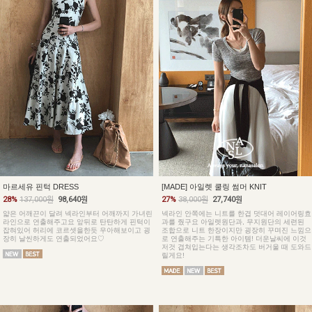
마르세유 핀턱 DRESS
[MADE] 아일렛 쿨링 썸머 KNIT
28%
137,000원
98,640원
27%
38,000원
27,740원
얇은 어깨끈이 달려 넥라인부터 어깨까지 가녀린
넥라인 안쪽에는 니트를 한겹 덧대어 레이어링효
라인으로 연출해주고요 앞뒤로 탄탄하게 핀턱이
과를 줬구요 아일렛원단과, 무지원단의 세련된
잡혀있어 허리에 코르셋을한듯 우아해보이고 굉
조합으로 니트 한장이지만 굉장히 꾸며진 느낌으
장히 날씬하게도 연출되었어요♡
로 연출해주는 기특한 아이템! 더운날씨에 이것
저것 겹쳐입는다는 생각조차도 버거울 때 도와드
릴게요!