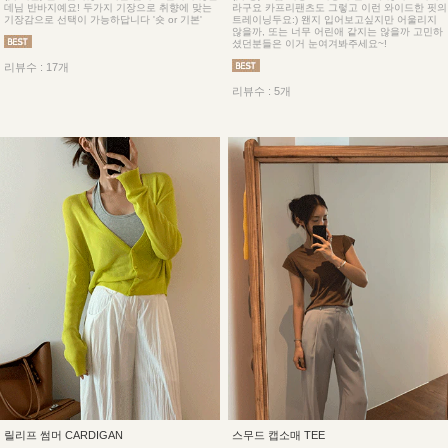
데님 반바지예요! 두가지 기장으로 취향에 맞는
라구요 카프리팬츠도 그렇고 이런 와이드한 핏의
기장감으로 선택이 가능하답니다 '숏 or 기본'
트레이닝두요:) 왠지 입어보고싶지만 어울리지
않을까, 또는 너무 어린애 같지는 않을까 고민하
셨던분들은 이거 눈여겨봐주세요~!
리뷰수 : 17개
리뷰수 : 5개
릴리프 썸머 CARDIGAN
스무드 캡소매 TEE