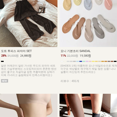
도트 투피스 파자마 SET
요니 기본조리 SANDAL
28%
34,000원
24,880원
11%
22,000원
19,580원
얇은 어깨끈이 달린 가녀린 무드의 파자마 세트
[SHOES 1위] 여름하면 요니! 데일리슈즈로 제격
예요 가슴부분에는 스모킹처리되어 쫀쫀한 텐션
이구요 색상별로 재구매가 제일 많은 상품! 나나
감이 좋구요 자글자글 잡힌 주름덕분에 상체가
살롱이 자신있게 추천드려요:)
더욱 가녀리고 슬림해보여 만족스러웠어요:)
리뷰수 : 491개