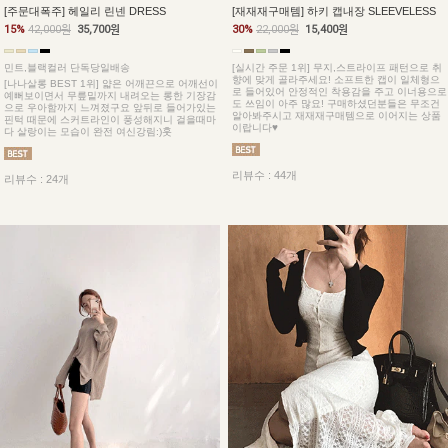
[주문대폭주] 헤일리 린넨 DRESS
[재재재구매템] 하키 캡내장 SLEEVELESS
15%
42,000원
35,700원
30%
22,000원
15,400원
민트,블랙컬러 단독당일배송
[실시간 주문 1위] 무지,스트라이프 패턴으로 취
향에 맞게 골라주세요! 소프트한 캡이 일체형으
[나나살롱 BEST 1위] 얇은 어깨끈으로 어깨선이
로 들어있어 안정적인 착용감을 주고 이너용으로
예뻐보이면서 무릎밑까지 내려오는 롱한 기장감
도 쓰임이 아주 많요! 구매하셨던분들은 무조건
으로 우아함까지 느껴졌구요 앞뒤로 들어가있는
알아봐주시고 재재재구매템으로 이어지는 상품
핀턱 때문에 스커트라인이 풍성해지니 걸을때마
이랍니다♥
다 살랑이는 모습이 완전 여신강림:)훗
리뷰수 : 44개
리뷰수 : 24개