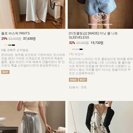
플로 바스락 PANTS
[미친쿨링감] [MADE] 미닛 쿨 니트
SLEEVELESS
29%
53,000원
37,630원
32%
29,000원
19,720원
8월 셋째주 순차발송
7차 리오더
문의대란, 맞주름 포인트로 기본티에도 멋스러워
보일 팬츠! 가벼운 소재감으로 편안하게 착용은
입자마자 느껴지는 미친 쿨링감으로 한여름 쾌적
물론, 골반 라인이 더욱 예쁘게 연출되면서 핏 만
하고 산뜻하게 입혀질 니트 나시예요 쿨 폴리원
으로도 룩을 스타일리시하게 완성해주어요:)
사로 짜여져 만졌을 때 즉각적으로 시원함이 느
껴지니 평소 더위를 많이 타시는 분들이라면 무
조건 소장해주세요!
리뷰수 : 5개