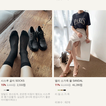
시스루 골지 SOCKS
엘리 소가죽 뮬 SANDAL
15%
3,000원
2,550원
11%
52,000원
46,280원
양말도 센스있게, 은은한 비침이 맴도는 시스루
리.얼.소.가.죽
로 통기성좋게- 심심한 코디에 완성시키기 좋은
아이템이예요:)
리뷰수 : 62개