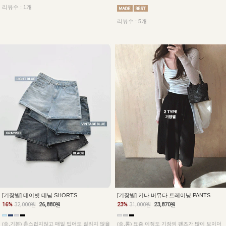
리뷰수 : 1개
리뷰수 : 5개
[기장별] 데이빗 데님 SHORTS
[기장별] 키나 버뮤다 트레이닝 PANTS
16%
32,000원
26,880원
23%
31,000원
23,870원
(숏,기본) 촌스럽지않고 매일 입어도 질리지 않을
(숏,롱) 요즘 이정도 기장의 팬츠가 많이 보이더