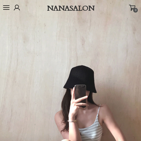
NANASALON
0
오늘출발🚚
BEST
NEW
MADE
OUTER
TOP
BOTTOM
D