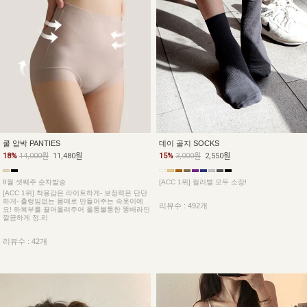
데이 골지 SOCKS
쿨 압박 PANTIES
15%
3,000원
2,550원
18%
14,000원
11,480원
[ACC 1위] 컬러별 모두 소장!
8월 셋째주 순차발송
[ACC 1위] 착용감은 라이트하게- 보정력은 단단
하게- 출렁임없는 몸매로 만들어주는 속옷이예
리뷰수 : 492개
요! 하복부를 끌어올려주어 울퉁불퉁한 똥배라인
깔끔하게 정.리
리뷰수 : 42개