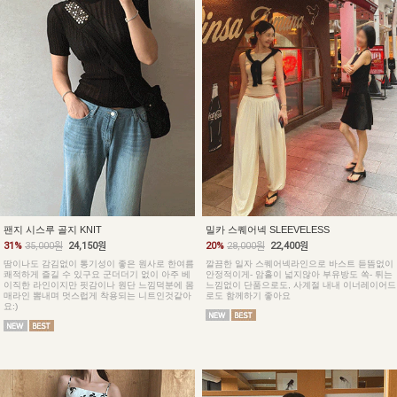
팬지 시스루 골지 KNIT
밀카 스퀘어넥 SLEEVELESS
31%
35,000원
24,150원
20%
28,000원
22,400원
땀이나도 감김없이 통기성이 좋은 원사로 한여름
깔끔한 일자 스퀘어넥라인으로 바스트 듣뜸없이
쾌적하게 즐길 수 있구요 군더더기 없이 아주 베
안정적이게- 암홀이 넓지않아 부유방도 쏙- 튀는
이직한 라인이지만 핏감이나 원단 느낌덕분에 몸
느낌없이 단품으로도, 사계절 내내 이너레이어드
매라인 뽐내며 멋스럽게 착용되는 니트인것같아
로도 함께하기 좋아요
요:)