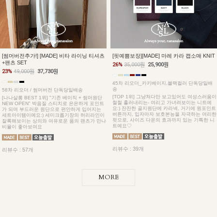
[썸머버전추가!] [MADE] 비타 라이닝 티셔츠
[핏예쁨보장][MADE] 마레 카라 캡소매 KNIT
+팬츠 SET
26%
35,000원
25,900원
23%
49,000원
37,730원
45차 리오더_카키베이지,블랙컬러 단독당일배
송
58차 리오더 / 썸머버전 단독당일배송
[TOP 1위] 그냥쳐다만 보고있어도 여성스러움이
[나나살롱 BEST 1위] "기존 베이직 + 썸머원단
철철 흘러내리는- 여리고 가녀려보이는 니트예
NEW OPEN" 박음질 스티치로 은은하게 포인트
요:) 잔잔한 골지원단에 카라넥, 거기에 원포인트
가 되며 부드러운 원단으로 편안하게 입어지는
버튼까지, 입자마자 보호본능을 자극하는 여리한
세트아이템이예요:) 세미크롭기장의 허리라인이
핏으로, 사이즈 다운의 효과까지 있는 기특한 니
잘록해보이는 상의와 여유로운 품의 팬츠가 만나
트예요♡
비율이 좋아보여요
리뷰수 : 39개
리뷰수 : 57개
MORE