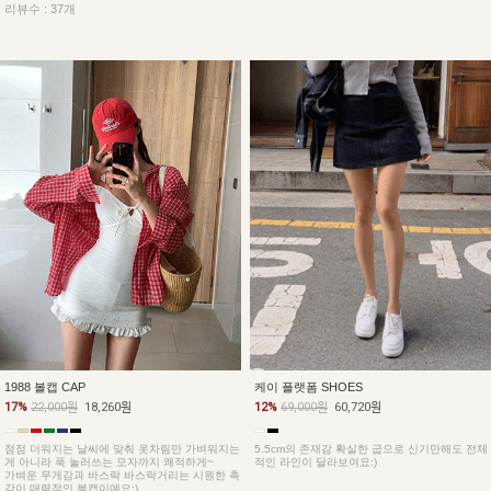
리뷰수 : 37개
1988 볼캡 CAP
케이 플랫폼 SHOES
17%
22,000원
18,260원
12%
69,000원
60,720원
점점 더워지는 날씨에 맞춰 옷차림만 가벼워지는
5.5cm의 존재감 확실한 굽으로 신기만해도 전체
게 아니라 푹 눌러쓰는 모자까지 쾌적하게~
적인 라인이 달라보여요:)
가벼운 무게감과 바스락 바스락거리는 시원한 촉
감이 매력적인 볼캡이예요:)