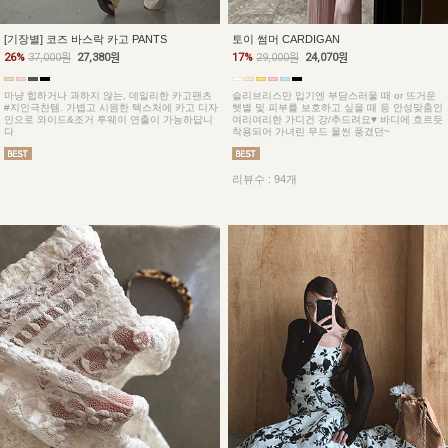
토이 썸머 CARDIGAN
[기장별] 코즈 바스락 카고 PANTS
17%
29,000원
24,070원
26%
37,000원
27,380원
슬리브리스만 입기엔 부담스러울 때 or 뜨거운
마냥 힙하거나 과하지 않는, 데일리한 카고팬츠
햇볕 및 피부를 보호하고 싶을 때 등 안성맞춤인
#지인극찬템. 가볍고 시원한 텍스처에 카고 디자
여리여리한 가디건 강/추드려요♥ 바디에 흐르듯
인으로 와이드&조거 투웨이 연출이 가능하답니
착용되어 가녀린 무드 물씬 풍겼던~
다
리뷰수 : 94개