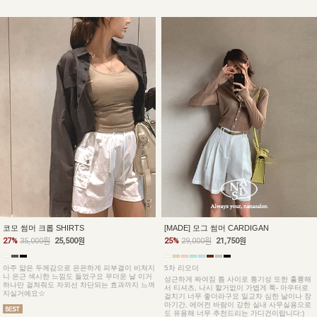
코모 썸머 크롭 SHIRTS
[MADE] 모그 썸머 CARDIGAN
27%
35,000원
25,500원
25%
29,000원
21,750원
아주 얇은 두께감으로 은은하게 피부결이 비쳐지
5차 리오더
니 은근 섹시한 느낌도 들었구요 무더운 날 이거
성근하게 짜여짐 틈 사이로 통기성 또한 훌륭해
하나만 걸쳐줘도 자외선 차단되는 효과까지 느껴
서 티셔츠, 나시 할거없이 가볍게 툭- 아우터로
지실거예요☆
걸치기 너무 좋더라구요 일교차 심한 날이나 장
마기간, 에어컨 바람이 강한 실내 사무실용으로
도 유용해 너무 추천드리는 가디건이랍니다:)