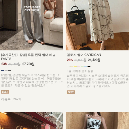
[후기극찬][기장별] 후들 핀턱 썸머 데님
멜로즈 썸머 CARDIGAN
PANTS
26%
33,000원
24,420원
23%
36,000원
27,720원
8월 셋째주 순차발송
(기본/롱)은은한 색감으로 멋스러움 한스푼 +1 ,
실루엣이 비치는 시스루 소재에 슬림하게 착용되
핀턱디테일로 트렌디함 한스푼 +1, 후들후들한
어 세상 여리여리함이 느껴지고 가녀린무드가 흘
원단감으로 가볍고 쾌적해 편안함 한스푼 +1 3스
러넘치는 크롭기장 가디건이예요:) 한장 소장하
푼 모조리 먹을 수 있는 팬츠예요ㅎ!
면 이리저리 쓰임이 많으실 거예요
리뷰수 : 262개