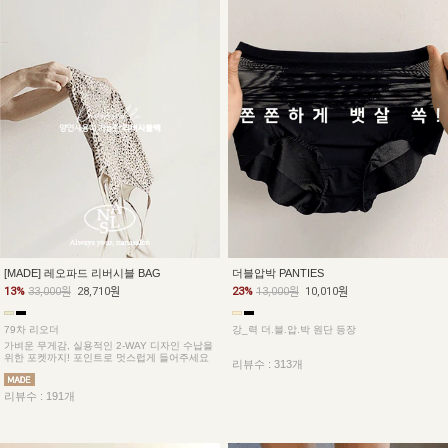
더블압박 PANTIES
[MADE] 레오파드 리버시블 BAG
23%
13,000원
10,010원
13%
33,000원
28,710원
강_력 더.블.압.박 원단 등장
79차 리오더
가벼운 무게감, 실용적인 2-WAY 디자인 수납을
위한 포켓까지! 포인트로 멋스럽게 들어주세요
리뷰수 : 313개
리뷰수 : 191개