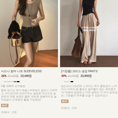
시드니 썸머 니트 SLEEVELESS
[기장별] 크리스 냉감 PANTS
26%
32,000원
23,680원
30%
34,000원
23,800원
8월 셋째주 순차발송
입는순간 1초만에 느껴지는 즉각 쿨링감이 느껴
지고 아무리 땀 흘려도 달라붙지 않는 쾌적함까
몸에 감기는 핏이 예술:) 부유방도 살포시 가려주
지! 덕분에 꿉꿉하고 더운 날에도 이 바지 입은날
고, 바디라인에 핏되어주는 슬림한 라인으로 날
은, 기분좋게 하루를 보낼 수 있었어요☆
씬하게 체형 보완은 물론, 탄탄한 랍빠처리로 늘
어짐없이 오랫동안 활용 가능해요!
리뷰수 : 2개
리뷰수 : 2개