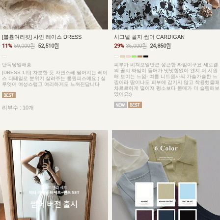
[볼륨여리핏] 샤인 레이스 DRESS
시그널 골지 썸머 CARDIGAN
11%
59,000원
52,510원
29%
35,000원
24,850원
단독당일배송
피부가 비쳐보일만큰 성근한 짜임이구요 세로결
의 골지 짜임이 들어가 밋밋함없이 왠지 더 시원
[DRESS 1위] 차분한 듯 자연스레 떨어지는 레이
해 보이는 느낌- 여름 니트원사의 가슬가슬한 느
스 디테일로 분위기 살려주는 롱원피스예요:) 실
낌이라 땀이나도 피부에 감기지 않고 착용했을때
루엣이 여성스럽고 여리하게도 느껴진답니다
차르르하게 떨어져 평소보다 몸매가 더 슬림해보
였어요:)
리뷰수 : 10개