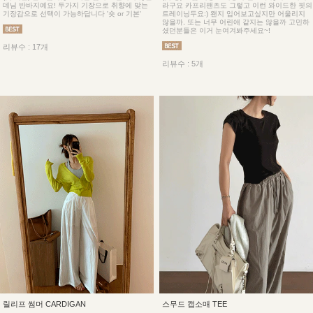
데님 반바지예요! 두가지 기장으로 취향에 맞는
라구요 카프리팬츠도 그렇고 이런 와이드한 핏의
기장감으로 선택이 가능하답니다 '숏 or 기본'
트레이닝두요:) 왠지 입어보고싶지만 어울리지
않을까, 또는 너무 어린애 같지는 않을까 고민하
셨던분들은 이거 눈여겨봐주세요~!
리뷰수 : 17개
리뷰수 : 5개
릴리프 썸머 CARDIGAN
스무드 캡소매 TEE