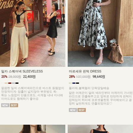
밀카 스퀘어넥 SLEEVELESS
마르세유 핀턱 DRESS
20%
28,000원
22,400원
28%
137,000원
98,640원
깔끔한 일자 스퀘어넥라인으로 바스트 듣뜸없이
플라워,블랙컬러 단독당일배송
안정적이게- 암홀이 넓지않아 부유방도 쏙-
얇은 어깨끈이 달려 넥라인부터 어깨까지 가녀린
튀는 느낌없이 단품으로도, 사계절 내내 이너레
라인으로 연출해주고요 앞뒤로 탄탄하게 핀턱이
이어드로도 함께하기 좋아요
잡혀있어 허리에 코르셋을한듯 우아해보이고 굉
장히 날씬하게도 연출되었어요♡