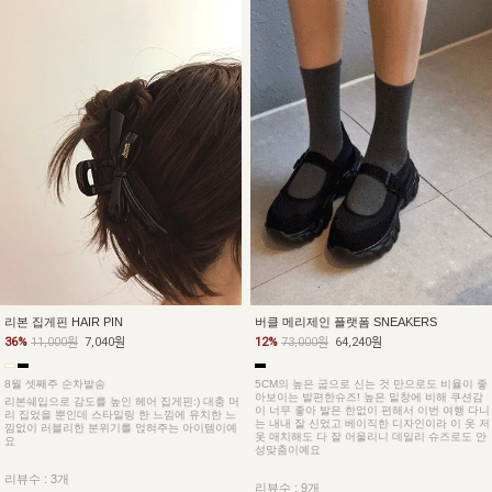
버클 메리제인 플랫폼 SNEAKERS
리본 집게핀 HAIR PIN
12%
73,000원
64,240원
36%
11,000원
7,040원
5CM의 높은 굽으로 신는 것 만으로도 비율이 좋
8월 셋째주 순차발송
아보이는 발편한슈즈! 높은 밑창에 비해 쿠션감
리본쉐입으로 감도를 높인 헤어 집게핀:) 대충 머
이 너무 좋아 발은 한없이 편해서 이번 여행 다니
리 집었을 뿐인데 스타일링 한 느낌에 유치한 느
는 내내 잘 신었고 베이직한 디자인이라 이 옷 저
낌없이 러블리한 분위기를 얹혀주는 아이템이예
옷 매치해도 다 잘 어울리니 데일리 슈즈로도 안
요
성맞춤이예요
리뷰수 : 3개
리뷰수 : 9개