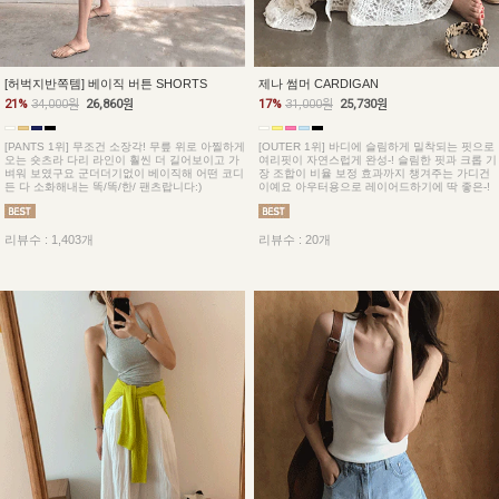
[허벅지반쪽템] 베이직 버튼 SHORTS
제나 썸머 CARDIGAN
21%
34,000원
26,860원
17%
31,000원
25,730원
[PANTS 1위] 무조건 소장각! 무릎 위로 아찔하게
[OUTER 1위] 바디에 슬림하게 밀착되는 핏으로
오는 숏츠라 다리 라인이 훨씬 더 길어보이고 가
여리핏이 자연스럽게 완성-! 슬림한 핏과 크롭 기
벼워 보였구요 군더더기없이 베이직해 어떤 코디
장 조합이 비율 보정 효과까지 챙겨주는 가디건
든 다 소화해내는 똑/똑/한/ 팬츠랍니다:)
이예요 아우터용으로 레이어드하기에 딱 좋은-!
리뷰수 : 1,403개
리뷰수 : 20개