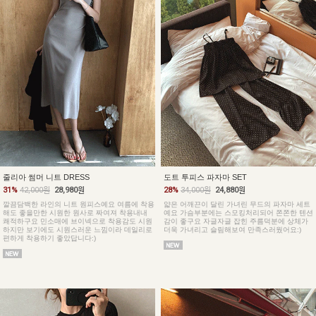
줄리아 썸머 니트 DRESS
도트 투피스 파자마 SET
31%
42,000원
28,980원
28%
34,000원
24,880원
깔끔담백한 라인의 니트 원피스예요 여름에 착용
얇은 어깨끈이 달린 가녀린 무드의 파자마 세트
해도 좋을만한 시원한 원사로 짜여져 착용내내
예요 가슴부분에는 스모킹처리되어 쫀쫀한 텐션
쾌적하구요 민소매에 브이넥으로 착용감도 시원
감이 좋구요 자글자글 잡힌 주름덕분에 상체가
하지만 보기에도 시원스러운 느낌이라 데일리로
더욱 가녀리고 슬림해보여 만족스러웠어요:)
편하게 착용하기 좋았답니다:)