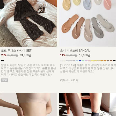
도트 투피스 파자마 SET
요니 기본조리 SANDAL
28%
34,000원
24,880원
11%
22,000원
19,580원
얇은 어깨끈이 달린 가녀린 무드의 파자마 세트
[SHOES 1위] 여름하면 요니! 데일리슈즈로 제격
예요 가슴부분에는 스모킹처리되어 쫀쫀한 텐션
이구요 색상별로 재구매가 제일 많은 상품! 나나
감이 좋구요 자글자글 잡힌 주름덕분에 상체가
살롱이 자신있게 추천드려요:)
더욱 가녀리고 슬림해보여 만족스러웠어요:)
리뷰수 : 491개