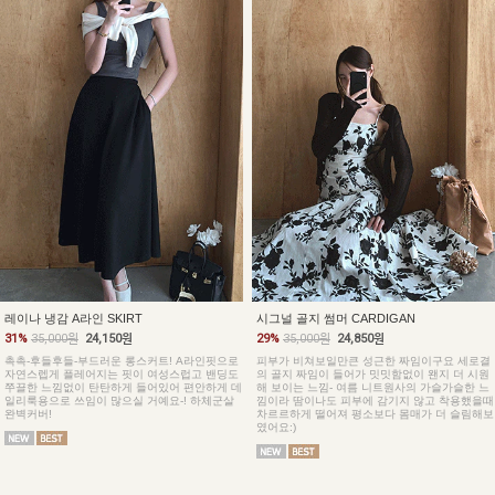
레이나 냉감 A라인 SKIRT
시그널 골지 썸머 CARDIGAN
31%
35,000원
24,150원
29%
35,000원
24,850원
촉촉-후들후들-부드러운 롱스커트! A라인핏으로
피부가 비쳐보일만큰 성근한 짜임이구요 세로결
자연스렙게 플레어지는 핏이 여성스럽고 밴딩도
의 골지 짜임이 들어가 밋밋함없이 왠지 더 시원
쭈끌한 느낌없이 탄탄하게 들어있어 편안하게 데
해 보이는 느낌- 여름 니트원사의 가슬가슬한 느
일리룩용으로 쓰임이 많으실 거예요-! 하체군살
낌이라 땀이나도 피부에 감기지 않고 착용했을때
완벽커버!
차르르하게 떨어져 평소보다 몸매가 더 슬림해보
였어요:)