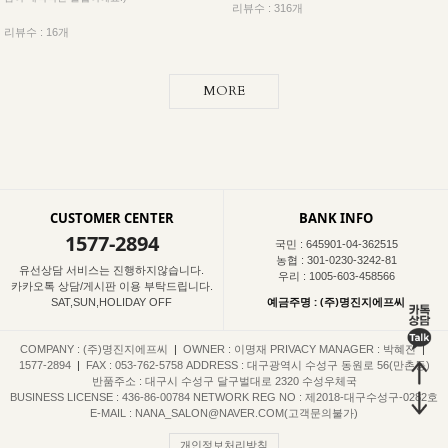
리뷰수 : 316개
리뷰수 : 16개
MORE
CUSTOMER CENTER
BANK INFO
1577-2894
국민 : 645901-04-362515
농협 : 301-0230-3242-81
유선상담 서비스는 진행하지않습니다.
우리 : 1005-603-458566
카카오톡 상담/게시판 이용 부탁드립니다.
예금주명 : (주)명진지에프씨
SAT,SUN,HOLIDAY OFF
COMPANY : (주)명진지에프씨
|
OWNER : 이명재
PRIVACY MANAGER : 박혜진
|
1577-2894
|
FAX : 053-762-5758
ADDRESS : 대구광역시 수성구 동원로 56(만촌동)
반품주소 : 대구시 수성구 달구벌대로 2320 수성우체국
BUSINESS LICENSE : 436-86-00784
NETWORK REG NO : 제2018-대구수성구-0282호
E-MAIL : NANA_SALON@NAVER.COM(고객문의불가)
개인정보처리방침