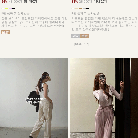
24%
48,000원
36,480원
31%
28,000원
19,320원
8월 셋째주 순차발송
8월 셋째주 순차발송
깊은 브이넥이 포인트인 가디건이예요 요즘 이런
차르르한 결감을 가진 캡소매 티셔츠예요 캡소매
상품 굉장히 많이 보이는데 그중에 컬러나이나
티셔츠는 어깨라인이 가녀려 보여 좋아하는 디자
파임정도,원단, 핏이 모두 마음에 드는 아이템!
인인데 이렇게 부드러운 원단으로 나와 촉감, 핏
감 모두 만족스럽더라구요:)
리뷰수 : 5개