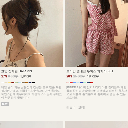
꼬임 집게핀 HAIR PIN
드리밍 캡내장 투피스 파자마 SET
27%
8,000원
5,840원
28%
26,000원
18,720원
매일 손이 가는 실용성과 감성을 모두 담은 무광
[INNER 1위] 뭐 입지? 각각 다른 컬러들과 패턴
집게핀이예요. 심플한 디자인으로 어떤 룩에도
들로 준비되어있어요★ 담백하고 쾌적한 착용감
자연스럽게 어우러지며 계절과 스타일에 구애없
으로 여름에 홀가분하게 홈웨어로 즐길 수 있는
이 착용하기 좋답니다
세트예요
리뷰수 : 18개