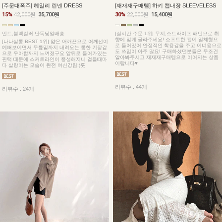
[주문대폭주] 헤일리 린넨 DRESS
[재재재구매템] 하키 캡내장 SLEEVELESS
15%
42,000원
35,700원
30%
22,000원
15,400원
민트,블랙컬러 단독당일배송
[실시간 주문 1위] 무지,스트라이프 패턴으로 취
향에 맞게 골라주세요! 소프트한 캡이 일체형으
[나나살롱 BEST 1위] 얇은 어깨끈으로 어깨선이
로 들어있어 안정적인 착용감을 주고 이너용으로
예뻐보이면서 무릎밑까지 내려오는 롱한 기장감
도 쓰임이 아주 많요! 구매하셨던분들은 무조건
으로 우아함까지 느껴졌구요 앞뒤로 들어가있는
알아봐주시고 재재재구매템으로 이어지는 상품
핀턱 때문에 스커트라인이 풍성해지니 걸을때마
이랍니다♥
다 살랑이는 모습이 완전 여신강림:)훗
리뷰수 : 44개
리뷰수 : 24개