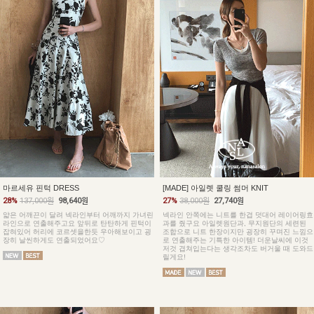
마르세유 핀턱 DRESS
[MADE] 아일렛 쿨링 썸머 KNIT
28%
137,000원
98,640원
27%
38,000원
27,740원
얇은 어깨끈이 달려 넥라인부터 어깨까지 가녀린
넥라인 안쪽에는 니트를 한겹 덧대어 레이어링효
라인으로 연출해주고요 앞뒤로 탄탄하게 핀턱이
과를 줬구요 아일렛원단과, 무지원단의 세련된
잡혀있어 허리에 코르셋을한듯 우아해보이고 굉
조합으로 니트 한장이지만 굉장히 꾸며진 느낌으
장히 날씬하게도 연출되었어요♡
로 연출해주는 기특한 아이템! 더운날씨에 이것
저것 겹쳐입는다는 생각조차도 버거울 때 도와드
릴게요!