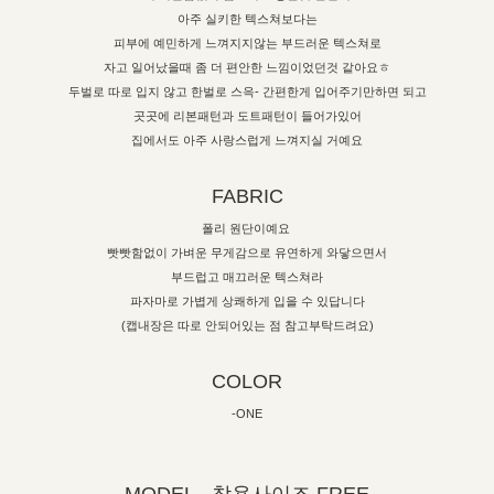
아주 실키한 텍스쳐보다는
피부에 예민하게 느껴지지않는 부드러운 텍스쳐로
자고 일어났을때 좀 더 편안한 느낌이었던것 같아요ㅎ
두벌로 따로 입지 않고 한벌로 스윽- 간편한게 입어주기만하면 되고
곳곳에 리본패턴과 도트패턴이 들어가있어
집에서도 아주 사랑스럽게 느껴지실 거예요
FABRIC
폴리 원단이예요
빳빳함없이 가벼운 무게감으로 유연하게 와닿으면서
부드럽고 매끄러운 텍스쳐라
파자마로 가볍게 상쾌하게 입을 수 있답니다
(캡내장은 따로 안되어있는 점 참고부탁드려요)
COLOR
-ONE