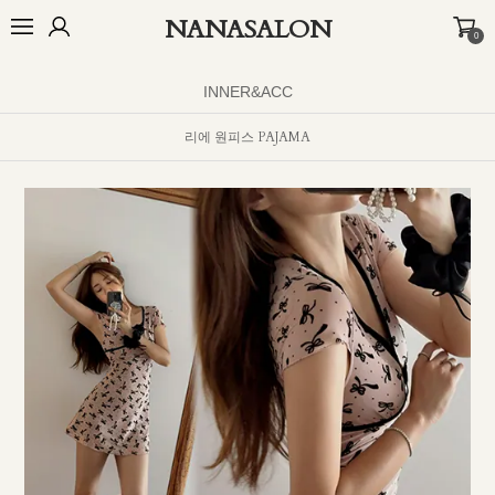
NANASALON
0
오늘출발🚚
BEST
NEW
MADE
OUTER
TOP
BOTTOM
D
INNER&ACC
리에 원피스 PAJAMA