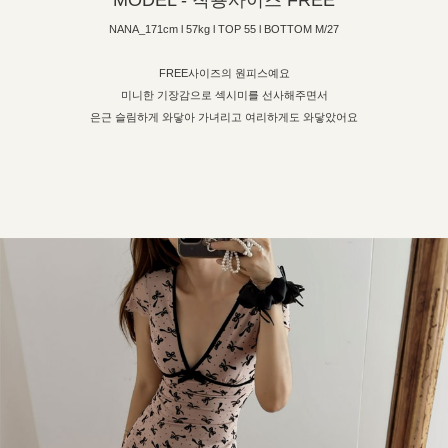
MODEL - 착용사이즈 FREE
NANA_171cm l 57kg l TOP 55 l BOTTOM M/27
FREE사이즈의 원피스예요
미니한 기장감으로 섹시미를 선사해주면서
은근 슬림하게 와닿아 가녀리고 여리하게도 와닿았어요