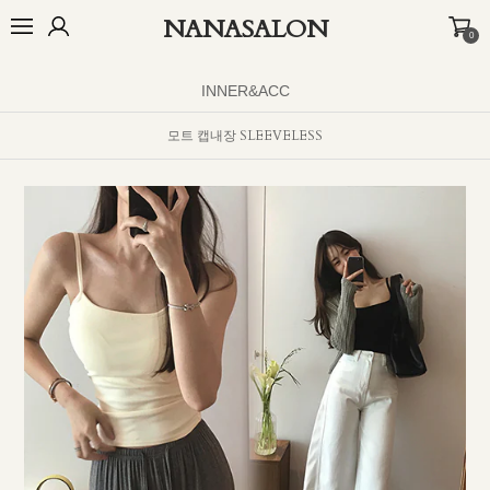
NANASALON
0
BEST
NEW
MADE
OUTER
TOP
BOTTOM
DRESS
INNER
INNER&ACC
모트 캡내장 SLEEVELESS