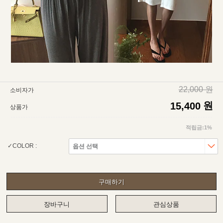
22,000 원
소비자가
원
15,400
상품가
적립금:1%
COLOR :
구매하기
장바구니
관심상품