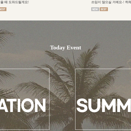
울 때 도와드릴게요!
쓰임이 많으실 거예요-! 하
Today Event