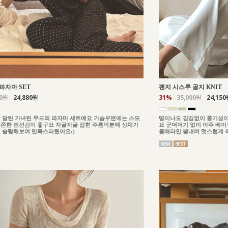
파자마 SET
팬지 시스루 골지 KNIT
00원
24,880원
31%
35,000원
24,150
 달린 가녀린 무드의 파자마 세트예요 가슴부분에는 스모
땀이나도 감김없이 통기성이
쫀한 텐션감이 좋구요 자글자글 잡힌 주름덕분에 상체가
요 군더더기 없이 아주 베
 슬림해보여 만족스러웠어요:)
몸매라인 뽐내며 멋스럽게 