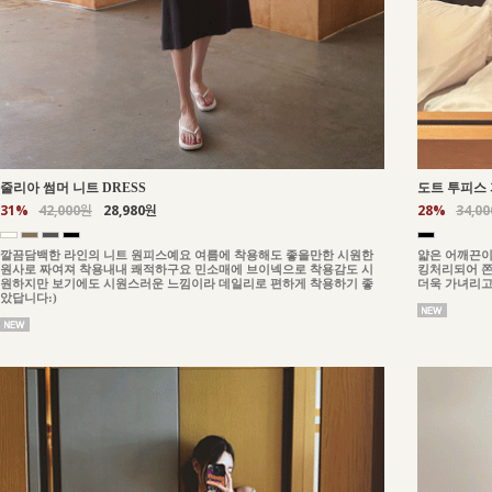
줄리아 썸머 니트 DRESS
도트 투피스 
31%
42,000원
28,980원
28%
34,0
깔끔담백한 라인의 니트 원피스예요 여름에 착용해도 좋을만한 시원한
얇은 어깨끈이
원사로 짜여져 착용내내 쾌적하구요 민소매에 브이넥으로 착용감도 시
킹처리되어 쫀
원하지만 보기에도 시원스러운 느낌이라 데일리로 편하게 착용하기 좋
더욱 가녀리고
았답니다:)