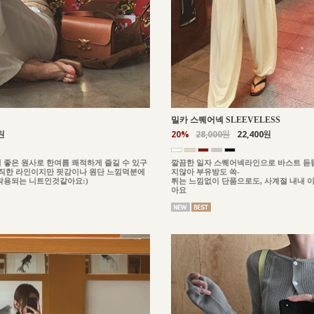
밀카 스퀘어넥 SLEEVELESS
원
20%
28,000원
22,400원
 좋은 원사로 한여름 쾌적하게 즐길 수 있구
깔끔한 일자 스퀘어넥라인으로 바스트 듣
이직한 라인이지만 핏감이나 원단 느낌덕분에
지않아 부유방도 쏙-
착용되는 니트인것같아요:)
튀는 느낌없이 단품으로도, 사계절 내내 
아요