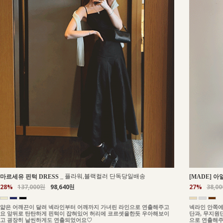
_
플라워,블랙컬러 단독당일배송
마르세유 핀턱 DRESS
[MADE] 아
28%
137,000원
98,640원
27%
38,0
얇은 어깨끈이 달려 넥라인부터 어깨까지 가녀린 라인으로 연출해주고
넥라인 안쪽에
요 앞뒤로 탄탄하게 핀턱이 잡혀있어 허리에 코르셋을한듯 우아해보이
단과, 무지원
고 굉장히 날씬하게도 연출되었어요♡
으로 연출해주