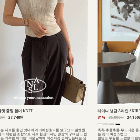
일렛 쿨링 썸머 KNIT
레이나 냉감 A라인 SKIR
00원
27,740원
31%
35,000원
24,150
는 니트를 한겹 덧대어 레이어링효과를 줬구요 아일렛원
촉촉-후들후들-부드러운 롱
단의 세련된 조합으로 니트 한장이지만 굉장히 꾸며진 느낌
는 핏이 여성스럽고
는 기특한 아이템! 더운날씨에 이것저것 겹쳐입는다는 생
밴딩도 쭈끌한 느낌없이 탄