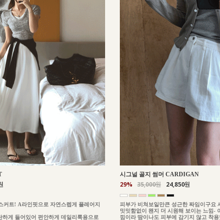
T
시그널 골지 썸머 CARDIGAN
원
29%
35,000원
24,850원
스커트! A라인핏으로 자연스렙게 플레어지
피부가 비쳐보일만큰 성근한 짜임이구요 
밋밋함없이 왠지 더 시원해 보이는 느낌-
탄하게 들어있어 편안하게 데일리룩용으로
낌이라 땀이나도 피부에 감기지 않고 착용