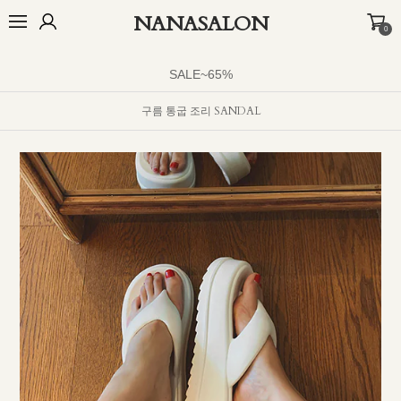
NANASALON
0
BEST
NEW
MADE
OUTER
TOP
BOTTOM
DRESS
INNER
SALE~65%
구름 통굽 조리 SANDAL