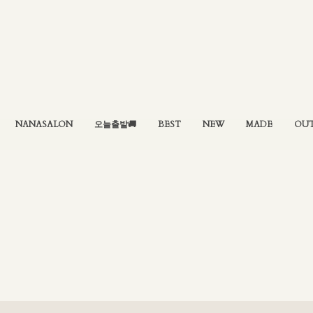
NANASALON
오늘출발🚚
BEST
NEW
MADE
OU