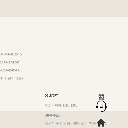
901-04-362515
0230-3242-81
5-603-458566
 (주)명진지에프씨
DELIVERY
우체국택배 1588-1300
(반품주소)
대구시 수성구 달구벌대로 2320 수성우체국