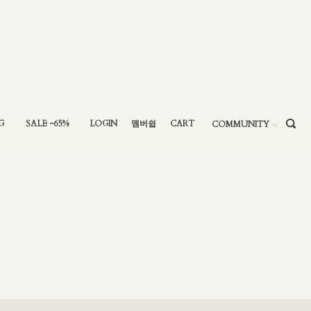
G
SALE ~65%
LOGIN
멤버쉽
CART
COMMUNITY