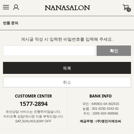
NANASALON
0
오늘출발🚚
BEST
NEW
MADE
OUTER
TOP
BOTTOM
D
반품 문의
게시글 작성 시 입력한 비밀번호를 입력해 주세요.
확인
목록
취소
CUSTOMER CENTER
BANK INFO
1577-2894
국민 : 645901-04-362515
농협 : 301-0230-3242-81
유선상담 서비스는 진행하지않습니다.
우리 : 1005-603-458566
카카오톡 상담/게시판 이용 부탁드립니다.
예금주명 : (주)명진지에프씨
SAT,SUN,HOLIDAY OFF