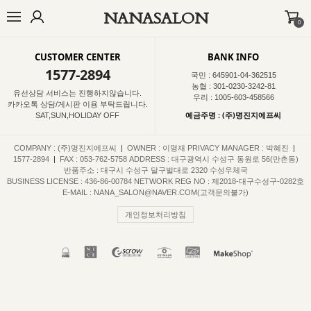
NANASALON
0
오늘출발🚚
BEST
NEW
MADE
OUTER
TOP
BOTTOM
D
CUSTOMER CENTER
BANK INFO
1577-2894
국민 : 645901-04-362515
농협 : 301-0230-3242-81
유선상담 서비스는 진행하지않습니다.
우리 : 1005-603-458566
카카오톡 상담/게시판 이용 부탁드립니다.
예금주명 : (주)명진지에프씨
SAT,SUN,HOLIDAY OFF
COMPANY : (주)명진지에프씨
|
OWNER : 이명재
PRIVACY MANAGER : 박혜진
|
1577-2894
|
FAX : 053-762-5758
ADDRESS : 대구광역시 수성구 동원로 56(만촌동)
반품주소 : 대구시 수성구 달구벌대로 2320 수성우체국
BUSINESS LICENSE : 436-86-00784
NETWORK REG NO : 제2018-대구수성구-0282호
E-MAIL : NANA_SALON@NAVER.COM(고객문의불가)
개인정보처리방침