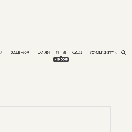
G
SALE ~65%
LOGIN
멤버쉽
CART
COMMUNITY