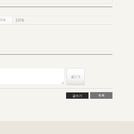
조회
2376
목록
글쓰기