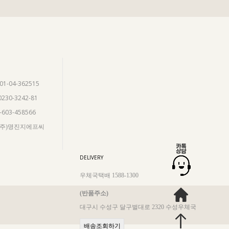
901-04-362515
0230-3242-81
5-603-458566
 (주)명진지에프씨
DELIVERY
우체국택배 1588-1300
(반품주소)
대구시 수성구 달구벌대로 2320 수성우체국
배송조회하기