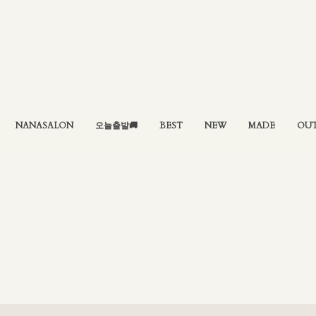
NANASALON
오늘출발🚚
BEST
NEW
MADE
OU