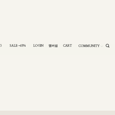
G
SALE ~65%
LOGIN
멤버쉽
CART
COMMUNITY