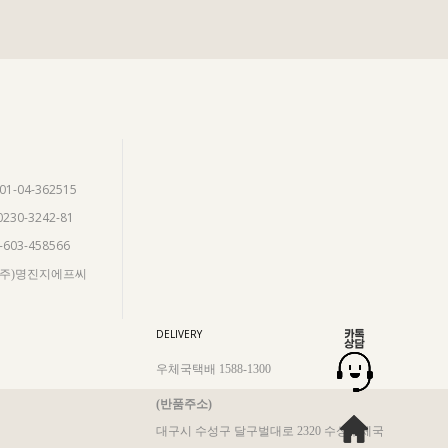
901-04-362515
0230-3242-81
5-603-458566
 (주)명진지에프씨
DELIVERY
우체국택배 1588-1300
(반품주소)
대구시 수성구 달구벌대로 2320 수성우체국