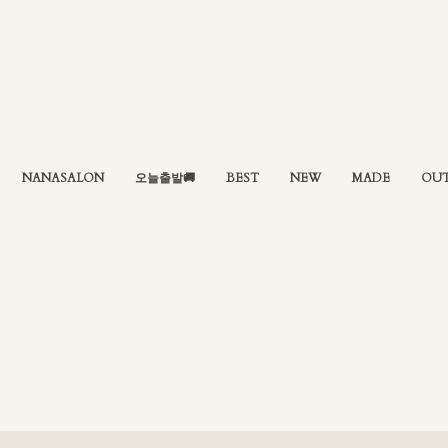
NANASALON
오늘출발🚚
BEST
NEW
MADE
OU