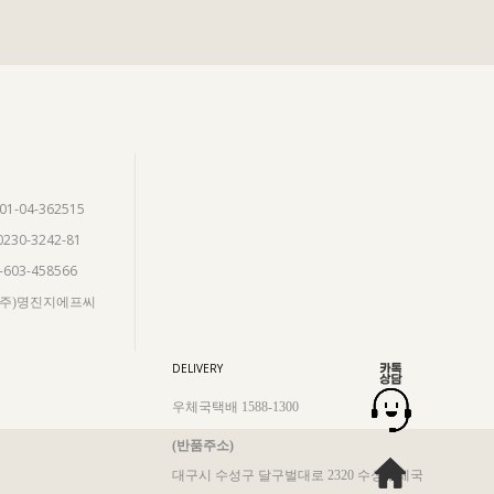
901-04-362515
0230-3242-81
5-603-458566
 (주)명진지에프씨
DELIVERY
우체국택배 1588-1300
(반품주소)
대구시 수성구 달구벌대로 2320 수성우체국