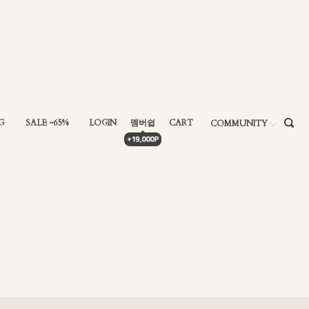
G
SALE ~65%
LOGIN
멤버쉽
CART
COMMUNITY