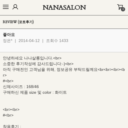
NANASALON
0
오늘출발🚚
BEST
NEW
MADE
OUTER
TOP
BOTTOM
D
REVIEW (포토후기)
좋아요
정은*
|
2014-04-12
|
조회수 1433
안녕하세요 나나살롱입니다.<br>
소중한 후기작성에 감사드립니다:-)<br>
아직 구매전인 고객님을 위해, 정보공유 부탁드릴께요<br<br><br><b
r>
#<br>
신체사이즈 : 168/46
구매하신 제품 size 및 color : 화이트
<br><br>
#<br>
착용후기 :