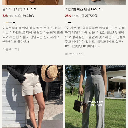
클리어 베이직 SHORTS
[기장별] 피츠 텐셀 PANTS
32%
43,000원
29,240원
23%
36,000원
27,720원
여성스러운 라인이 정말 예쁜 숏팬츠, 버클
(숏,기본,롱) 후들후들한 텐셀원단으로 여름
히든 디자인으로 더욱 깔끔한 아웃핏이 연출
까지 데일리하게 입을 수 있는 팬츠! 투핀턱
되며 세련된 느낌도 전달되는 반바지예요
으로 펑퍼짐한 느낌없이 멋스러운 핏 완성해
+텐션감도 좋아요:)
주고 베이직한 컬러로 어떤코디에도 찰떡-!
#허리인밴딩 #세미와이드
리뷰수 : 2개
리뷰수 : 15개