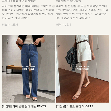
그레이 8월 둘째주 순차발송
8월 셋째주 순차발송
사이드의 절개라인 따라 더해진 포켓으로 전
3 size. 본전 뽑을 수 있는 트레이닝 숏츠에
체적으로 미니멀한 감성이 연출되는 트레이
요:) 편안함은 기본인데 너무 후질근한 느낌
닝 숏팬츠:) 편안하게 착용가능해 만만하게
없이 꾸민 듯 안 꾸민 듯한 무드. 딱 원했던
손이 자주 가실 거예요
핏, 기장감, 통까지 갖췄어요
리뷰수 : 23개
리뷰수 : 9개
[기장별] 하버 밴딩 썸머 데님 PANTS
[기장별] 마일로 포켓 SHORTS