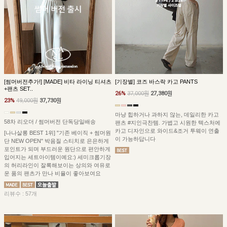
[썸머버전추가!] [MADE] 비타 라이닝 티셔츠
[기장별] 코즈 바스락 카고 PANTS
+팬츠 SET..
26%
37,000원
27,380원
23%
49,000원
37,730원
마냥 힙하거나 과하지 않는, 데일리한 카고
58차 리오더 / 썸머버전 단독당일배송
팬츠 #지인극찬템. 가볍고 시원한 텍스처에
카고 디자인으로 와이드&조거 투웨이 연출
[나나살롱 BEST 1위] "기존 베이직 + 썸머원
이 가능하답니다
단 NEW OPEN" 박음질 스티치로 은은하게
포인트가 되며 부드러운 원단으로 편안하게
입어지는 세트아이템이예요:) 세미크롭기장
의 허리라인이 잘록해보이는 상의와 여유로
운 품의 팬츠가 만나 비율이 좋아보여요
리뷰수 : 57개