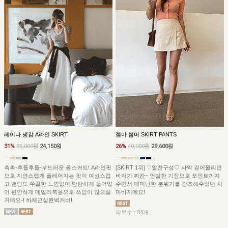
젬마 썸머 SKIRT PANTS
레이나 냉감 A라인 SKIRT
26%
40,000원
29,600원
31%
35,000원
24,150원
[SKIRT 1위] ♡알찬구성♡ 사악 걷어올리면
촉촉-후들후들-부드러운 롱스커트! A라인핏
바지가 짜잔~ 언발한 기장으로 포인트까지
으로 자연스렙게 플레어지는 핏이 여성스럽
주면서 페미닌한 분위기를 강조해주었던 치
고 밴딩도 쭈끌한 느낌없이 탄탄하게 들어있
마바지에요!
어 편안하게 데일리룩용으로 쓰임이 많으실
거예요-! 하체군살완벽커버!
리뷰수 : 84개