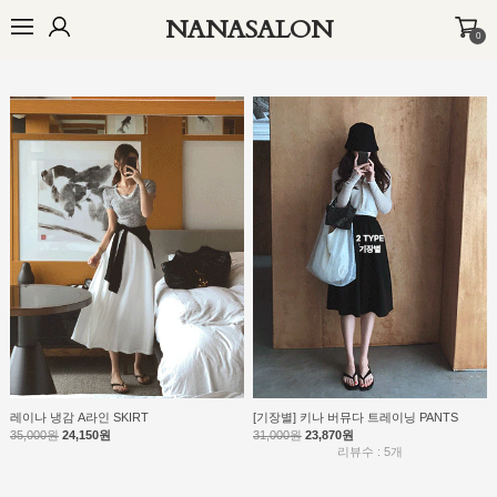
NANASALON
0
오늘출발🚚
BEST
NEW
MADE
OUTER
TOP
BOTTOM
D
[허벅지반쪽템] 베이직 버튼 SHORTS
플로 바스락 PANTS
34,000원
26,860원
53,000원
37,630원
리뷰수 : 1,403개