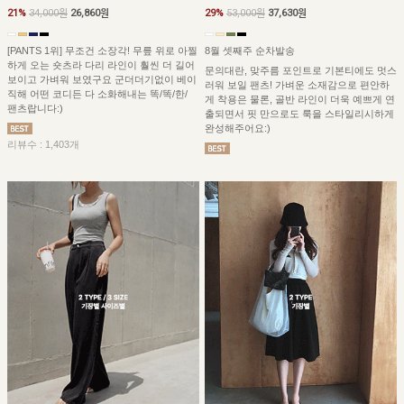
21%
34,000원
26,860원
29%
53,000원
37,630원
[PANTS 1위] 무조건 소장각! 무릎 위로 아찔
8월 셋째주 순차발송
하게 오는 숏츠라 다리 라인이 훨씬 더 길어
문의대란, 맞주름 포인트로 기본티에도 멋스
보이고 가벼워 보였구요 군더더기없이 베이
러워 보일 팬츠! 가벼운 소재감으로 편안하
직해 어떤 코디든 다 소화해내는 똑/똑/한/
게 착용은 물론, 골반 라인이 더욱 예쁘게 연
팬츠랍니다:)
출되면서 핏 만으로도 룩을 스타일리시하게
완성해주어요:)
리뷰수 : 1,403개