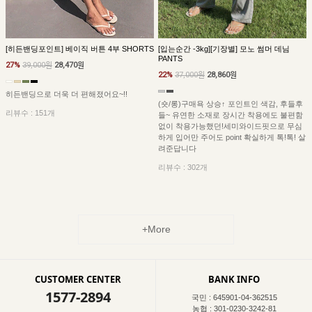
[히든밴딩포인트] 베이직 버튼 4부 SHORTS
[입는순간 -3kg][기장별] 모노 썸머 데님
PANTS
27%
39,000원
28,470원
22%
37,000원
28,860원
히든밴딩으로 더욱 더 편해졌어요~!!
(숏/롱)구매욕 상승↑ 포인트인 색감, 후들후
리뷰수 : 151개
들~ 유연한 소재로 장시간 착용에도 불편함
없이 착용가능했던!세미와이드핏으로 무심
하게 입어만 주어도 point 확실하게 톡!톡! 살
려준답니다
리뷰수 : 302개
+More
CUSTOMER CENTER
BANK INFO
1577-2894
국민 : 645901-04-362515
농협 : 301-0230-3242-81