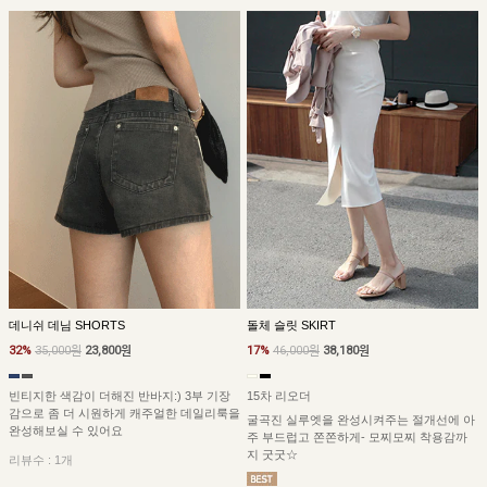
돌체 슬릿 SKIRT
데니쉬 데님 SHORTS
17%
46,000원
38,180원
32%
35,000원
23,800원
15차 리오더
빈티지한 색감이 더해진 반바지:) 3부 기장
감으로 좀 더 시원하게 캐주얼한 데일리룩을
굴곡진 실루엣을 완성시켜주는 절개선에 아
완성해보실 수 있어요
주 부드럽고 쫀쫀하게- 모찌모찌 착용감까
지 굿굿☆
리뷰수 : 1개