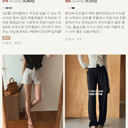
21%
34,000원
26,860원
26%
33,000원
24,420원
(숏/롱) 한여름에도 무진장 입을 수 있는 멋
원단에 리오셀이 46% 함유되었는데 리오셀
스러운 팬츠! 얇게 후들후들한 두께감에 가
은 나무에서 섬유를 추출해서 만든거라 친환
벼운 중량감으로 시원하게 착용가능하구요
경적이구요 천연섬유의 부드러움과 좋은 통
앞&뒤 포켓으로 밋밋함없이 포인트가 되어
기성, 흡습성을 가지고 있어 더운 여름에 입
주는 데님팬츠예요 >NEW COLOR"딥차콜"
기 너무 좋은 상품이예요♡
리뷰수 : 4개
리뷰수 : 84개