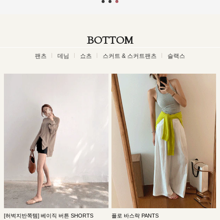
BOTTOM
팬츠
데님
쇼츠
스커트 & 스커트팬츠
슬랙스
[허벅지반쪽템] 베이직 버튼 SHORTS
플로 바스락 PANTS