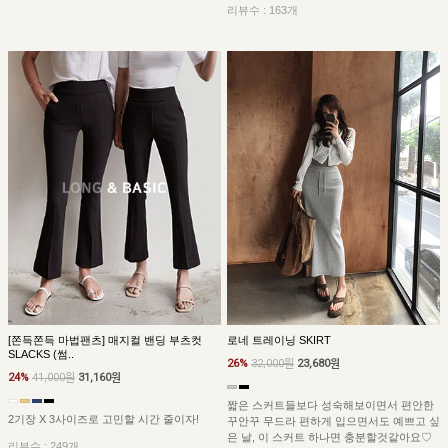
리뷰수 : 163개
[쫀득쫀득 마법팬츠] 매지컬 밴딩 부츠컷
로네 트레이닝 SKIRT
SLACKS (썸..
26%
32,000원
23,680원
24%
41,000원
31,160원
짧은 스커트들보다 성숙해보이면서 편안한
2기장 X 3사이즈로 고민할 시간 줄이자!
꾸안꾸 무드라 편하게 입으면서도 예쁘고 싶
은 날, 이 스커트 하나면 충분할것같아요♡
리뷰수 : 249개