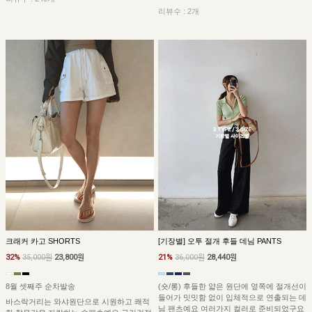
리뷰수 : 2개
크래커 카고 SHORTS
[기장별] 오투 절개 후들 데님 PANTS
32%
35,000원
23,800원
21%
36,000원
28,440원
8월 셋째주 순차발송
(숏/롱) 후들한 얇은 원단에 옆쪽에 절개선이
들어가 밋밋함 없이 입체적으로 연출되는 데
바스락거리는 와샤원단으로 시원하고 쾌적
님 팬츠예요 여러가지 컬러로 준비되었구요