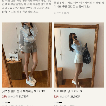
한 착용감을 자랑하는 숏팬츠예요 구김걱정
품질대비 가격도 너무 매력적이라 여러깔 쟁
없고 피부감김현상이 없어 여름원단으로 제
이셔도 좋을것같은 상품이예요☆
격이구요 3부기장의 숏반바지 디자인으로
한층 더 시원하게 착용되었어요:)
리뷰수 : 36개
[내가찾던핏] 밤비 트레이닝 SHORTS
디토 트레이닝 SHORTS
25%
29,000원
21,750원
32%
31,000원
21,080원