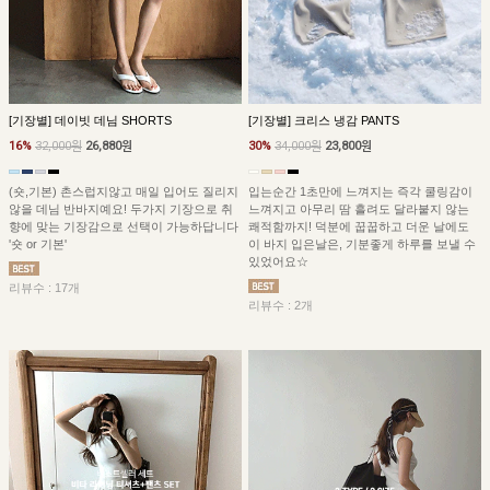
[기장별] 데이빗 데님 SHORTS
[기장별] 크리스 냉감 PANTS
16%
32,000원
26,880원
30%
34,000원
23,800원
(숏,기본) 촌스럽지않고 매일 입어도 질리지
입는순간 1초만에 느껴지는 즉각 쿨링감이
않을 데님 반바지예요! 두가지 기장으로 취
느껴지고 아무리 땀 흘려도 달라붙지 않는
향에 맞는 기장감으로 선택이 가능하답니다
쾌적함까지! 덕분에 꿉꿉하고 더운 날에도
'숏 or 기본'
이 바지 입은날은, 기분좋게 하루를 보낼 수
있었어요☆
리뷰수 : 17개
리뷰수 : 2개