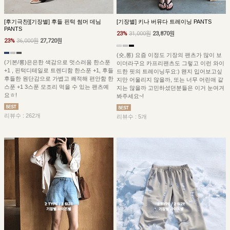
[후기극찬][기장별] 후들 핀턱 썸머 데님
[기장별] 키나 버뮤다 트레이닝 PANTS
PANTS
23%
31,000원
23,870원
23%
36,000원
27,720원
(숏,롱) 요즘 이정도 기장의 팬츠가 많이 보
(기본/롱)은은한 색감으로 멋스러움 한스푼
이더라구요 카프리팬츠도 그렇고 이런 와이
+1 , 핀턱디테일로 트렌디함 한스푼 +1, 후들
드한 핏의 트레이닝두요:) 왠지 입어보고싶
후들한 원단감으로 가볍고 쾌적해 편안함 한
지만 어울리지 않을까, 또는 너무 어린애 같
스푼 +1 3스푼 모조리 먹을 수 있는 팬츠예
지는 않을까 고민하셨던분들은 이거 눈여겨
요ㅎ!
봐주세요~!
리뷰수 : 262개
리뷰수 : 5개