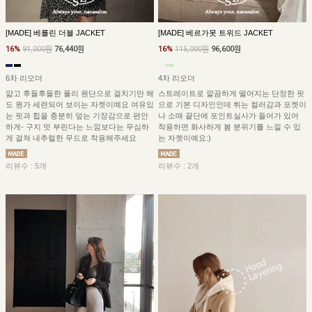
[MADE] 베를린 더블 JACKET
[MADE] 베르가못 트위드 JACKET
16%
91,000원
76,440원
16%
115,000원
96,600원
6차 리오더
4차 리오더
얇고 후들후들한 폴리 원단으로 걸치기만 해
스트레이트로 깔끔하게 떨어지는 단정한 핏
도 뭔가 세련되어 보이는 자켓이예요 여유있
으로 기본 디자인인데 튀는 컬러감과 포켓이
는 핏과 힙을 충분히 덮는 기장감으로 편안
나 소매 끝단에 포인트실사가 들어가 있어
하게- 구지 멋 부린다는 느낌보다는 무심하
착용하면 화사하게 봄 분위기를 느낄 수 있
게 걸쳐 내추럴한 무드로 착용해주세요
는 자켓이예요:)
리뷰수 : 5개
리뷰수 : 2개