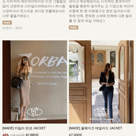
보이고 매끈해보이는 시각적인 효과까지!!
도 이리저리 매만져야하지만 이건 그럴필요
팔등을 충분히 덮어주는 긴 기장으로 여리여
없이 간편하게 스타일리쉬해보이니 하나쯤
리함에 한 몫 더해줬구요 한번 입어보시면
소장하셔서 멋스러운 코디로 연출해보셔도
핏에 만족, 쫀득한 소재에 만족해 다른 컬러
너무 좋을거예요:)
를 또 찾게 되실 거에요:)
리뷰수 : 39개
[MADE] 카일리 린넨 JACKET
[MADE] 올웨이즈 테일러드 JACKET
44%
148,000원
82,880원
67,000원