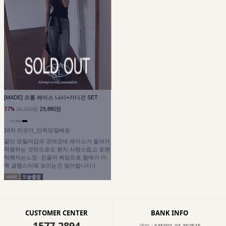
[MADE] 프롬 레이스 나시+가디건 SET
17%
36,000원
29,880원
16차 리오더_단독당일배송
끝단 프릴마감과 군데군데 레이스가 들어가
착용하는 것만으로도 왠지 사랑스럽고 로맨
틱해지는느낌- 잔골지 짜임으로 몸매가 더
욱 글램스러워 보이는건 덤이랍니다:)
CUSTOMER CENTER
BANK INFO
1577-2894