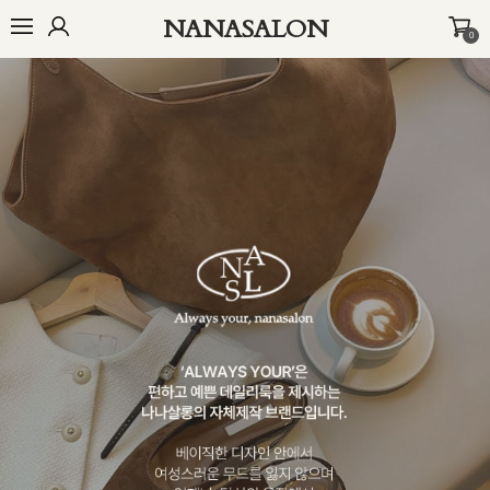
NANASALON
0
오늘출발🚚
BEST
NEW
MADE
OUTER
TOP
BOTTOM
D