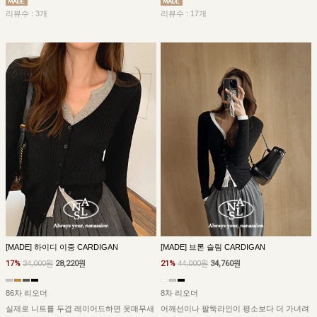
리뷰수 : 3개
리뷰수 : 17개
[MADE] 브론 슬림 CARDIGAN
[MADE] 하이디 이중 CARDIGAN
21%
44,000원
34,760원
17%
34,000원
28,220원
8차 리오더
86차 리오더
어깨선이나 팔뚝라인이 평소보다 더 가녀려
실제로 니트를 두겹 레이어드하면 옷매무새