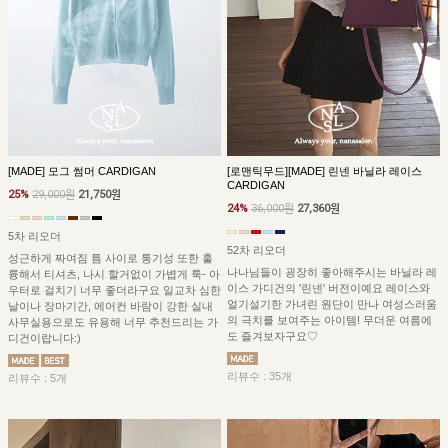
[MADE] 모그 썸머 CARDIGAN
[로맨틱무드][MADE] 린넨 바닐라 레이스
CARDIGAN
25%
29,000원
21,750원
24%
36,000원
27,360원
5차 리오더
52차 리오더
성근하게 짜여짐 틈 사이로 통기성 또한 훌
나나님들이 굉장히 좋아해주시는 바닐라 레
륭해서 티셔츠, 나시 할거없이 가볍게 툭- 아
이스 가디건의 '린넨' 버전이예요 레이스와
우터로 걸치기 너무 좋더라구요 일교차 심한
얼기설기한 가녀린 원단이 만나 여성스러움
날이나 장마기간, 에어컨 바람이 강한 실내
의 극치를 보여주는 아이템! 무더운 여름에
사무실용으로도 유용해 너무 추천드리는 가
도 즐겨보자구요♡
디건이랍니다:)
리뷰수 : 35개
리뷰수 : 5개