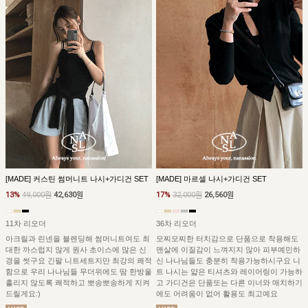
[MADE] 커스틴 썸머니트 나시+가디건 SET
[MADE] 마르셀 나시+가디건 SET
13%
49,000원
42,630원
17%
32,000원
26,560원
11차 리오더
36차 리오더
아크릴과 린넨을 블렌딩해 썸머니트여도 최
모찌모찌한 터치감으로 단품으로 착용해도
대한 까스럽지 않게 원사 초이스에 많은 신
맨살에 이질감이 느껴지지 않아 피부예민하
경을 썻구요 긴팔 니트세트지만 최강의 쾌적
신 나나님들도 충분히 착용가능하시구요 니
함으로 우리 나나님들 무더위에도 땀 한방울
트 나시는 얇은 티셔츠와 레이어링이 가능하
흘리지 않도록 쾌적하고 뽀송뽀송하게 지켜
고 가디건은 단품또는 다른 이너와 매치하기
드릴게요:)
에도 어려움이 없어 활용도 최고예요