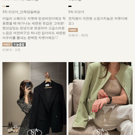
3차 리오더_단독당일배송
5차 리오더
카일리 스웨이드 자켓에 린넨버전이예요 착
전직원이 극찬한 소장가치높은 자켓이예
용했을 때 태가나는 세련된 핏감은 그대로!
요:)
텐션감있는 린넨으로 변경되어 고급스러운
느낌은 여전하구요 하나만 입더라도 세련된
리뷰수 : 43개
아우라를 뽐내는 완벽한 자켓이예요♡
리뷰수 : 1개