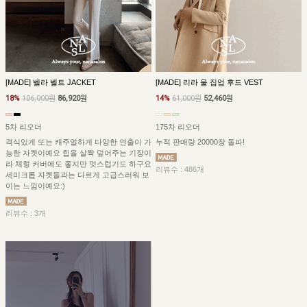
[MADE] 벨라 벨트 JACKET
[MADE] 리라 울 집업 후드 VEST
18%
106,000원
86,920원
14%
61,000원
52,460원
5차 리오더
175차 리오더
격식있게 또는 캐주얼하게 다양한 연출이 가
누적 판매량 20000장 돌파!
능한 자켓이예요 힙을 살짝 덮어주는 기장이
라 체형 커버에도 좋지만 멋스럽기도 하구요
리뷰수 : 486개
세미크롭 자켓들과는 다르게 고급스러워 보
이는 느낌이예요:)
리뷰수 : 3개