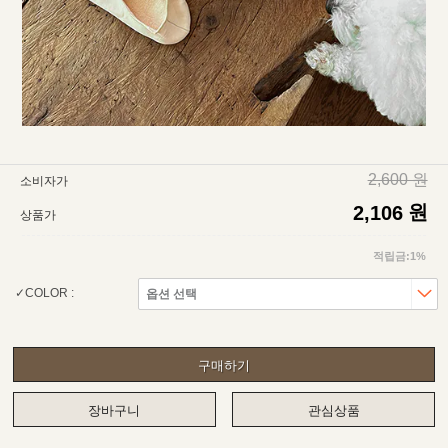
2,600 원
소비자가
원
2,106
상품가
적립금:1%
COLOR :
구매하기
장바구니
관심상품