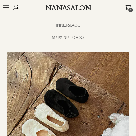
NANASALON
0
오늘출발🚚
BEST
NEW
MADE
OUTER
TOP
BOTTOM
D
INNER&ACC
융기모 덧신 SOCKS